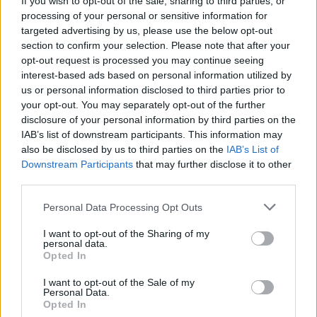
If you wish to opt-out of the sale, sharing to third parties, or
Kaczyńskiego po Wielkopolsce wcale nie idzie 
processing of your personal or sensitive information for
gładko. Najpierw poznański 
Uniwersytet im. Adama 
targeted advertising by us, please use the below opt-out
Mickiewicza nie zgodził się na udostępnienie sali w 
section to confirm your selection. Please note that after your
opt-out request is processed you may continue seeing
Gnieźnie
 na spotkanie prezesa PiS z wyborcami, a 
interest-based ads based on personal information utilized by
potem 
sołtys Zalasewa Adrian Senyk publicznie 
us or personal information disclosed to third parties prior to
wyraził swoją niechęć
 wobec planowanej wizyty 
your opt-out. You may separately opt-out of the further
Kaczyńskiego w swojej wsi.
disclosure of your personal information by third parties on the
IAB’s list of downstream participants. This information may
Czytaj także: 
Kaczyński pokazał, kto rządzi. Tak 
also be disclosed by us to third parties on the
IAB’s List of
Downstream Participants
that may further disclose it to other
odpowiedział krytykom Morawieckiego
third parties.
Senyk wraz z radą sołeckiej wsi wydali 
Personal Data Processing Opt Outs
oświadczenie, w którym wskazali, że o spotkaniu 
I want to opt-out of the Sharing of my
Kaczyńskiego z mieszkańcami dowiedzieli się z 
personal data.
mediów i odcinają się od niego. 
Opted In
I want to opt-out of the Sale of my
Personal Data.
Opted In