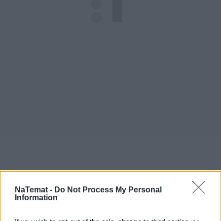
Sołtys Zalasewa był przeciwny wizycie 
Kaczyńskiego
NaTemat -
Do Not Process My Personal
Information
Jak pisaliśmy w tym tygodniu, tournée polityczne 