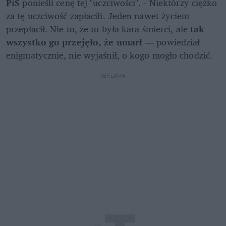
PiS 
ponieśli cenę tej "uczciwości". - Niektórzy ciężko 
za tę uczciwość zapłacili. Jeden nawet życiem 
przepłacił. Nie to, że to była kara śmierci, ale 
tak 
wszystko go przejęło, że umarł
 — powiedział 
enigmatycznie, nie wyjaśnił, o kogo mogło chodzić. 
REKLAMA 