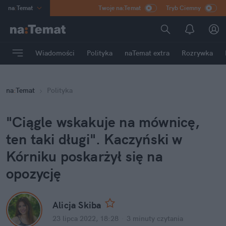
na
:
Temat
Twoje na:Temat
Tryb Ciemny
INN
:
Poland
ASZ
:
dziennik
Wiadomości
Polityka
naTemat extra
Rozrywka
mama
:
DU
dad
:
HERO
na
:
Temat
Polityka
Rozrywka
"Ciągle wskakuje na mównicę, 
ten taki długi". Kaczyński w 
Kórniku poskarżył się na 
opozycję
Alicja Skiba
23 lipca 2022, 18:28
·
3 minuty
 czytania