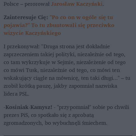
Polsce – perorował 
Jarosław Kaczyński
. 
Zainteresuje Cię: 
"Po co on w ogóle się tu 
pojawia?" To tu zbuntowali się przeciwko 
wizycie Kaczyńskiego
I przekonywał: "Druga strona jest dokładnie 
zaprzeczeniem takiej polityki, niezależnie od tego, 
co tam wykrzykuje w Sejmie, niezależenie od tego 
co mówi Tusk, niezależnie od tego, co mówi ten 
wskakujący ciągle na mównicę, ten taki długi..." – tu 
zrobił krótką pauzę, jakby zapomniał nazwiska 
lidera PSL. 
-
Kosiniak-Kamysz! 
- "przypomniał" sobie po chwili 
prezes PiS, co spotkało się z aprobatą 
zgromadzonych, bo wybuchnęli śmiechem. 