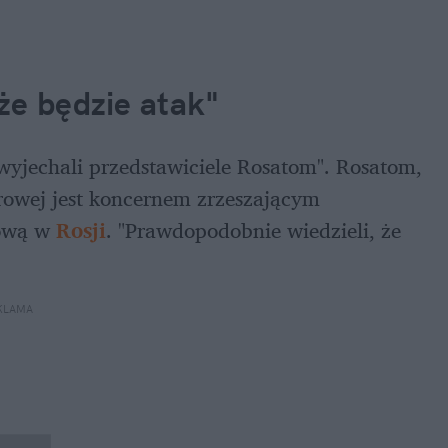
że będzie atak"
yjechali przedstawiciele Rosatom". Rosatom,  
owej jest koncernem zrzeszającym 
ową w 
Rosji
. "Prawdopodobnie wiedzieli, że 
KLAMA 