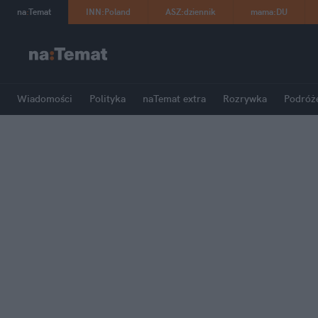
na
:
Temat
INN
:
Poland
ASZ
:
dziennik
mama
:
DU
Wiadomości
Polityka
naTemat extra
Rozrywka
Podróż