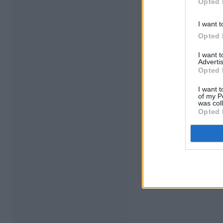
Opted 
I want t
Opted 
I want 
Advertis
Opted 
I want t
of my P
was col
Opted 