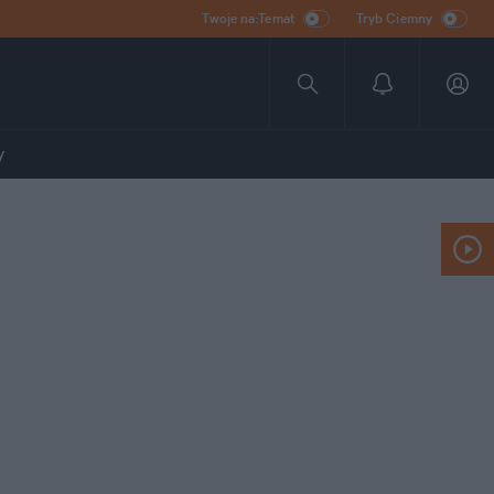
Twoje na:Temat
Tryb Ciemny
y