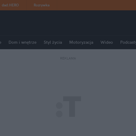
dad
:
HERO
Rozrywka
e
Dom i wnętrze
Styl życia
Motoryzacja
Wideo
Podcast
REKLAMA