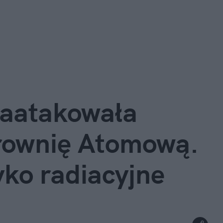
aatakowała 
rownię Atomową. 
yko radiacyjne