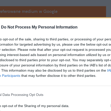
referowane medium w Google
o z bloków Zaporoskiej Elektrowni 
-
Do Not Process My Personal Information
 jądrowy
to opt-out of the sale, sharing to third parties, or processing of your per
iele rosyjskiego koncernu Rosatom, 
formation for targeted advertising by us, please use the below opt-out s
e dojdzie do ataku
r selection. Please note that after your opt-out request is processed y
eing interest-based ads based on personal information utilized by us or
jest największą elektrownią jądrową w 
disclosed to third parties prior to your opt-out. You may separately opt-
losure of your personal information by third parties on the IAB’s list of
kowana 4 marca
. This information may also be disclosed by us to third parties on the
IA
Participants
that may further disclose it to other third parties.
l Data Processing Opt Outs
o opt-out of the Sharing of my personal data.