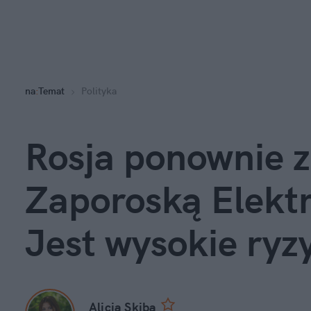
na
:
Temat
Polityka
Rosja ponownie z
Zaporoską Elekt
Jest wysokie ryz
Alicja Skiba