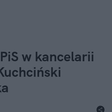
iS w kancelarii 
uchciński 
ka