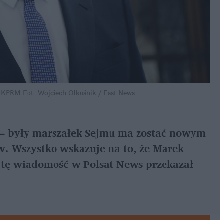
m KPRM
Fot. Wojciech Olkuśnik / East News
 – były marszałek Sejmu ma zostać nowym 
w. Wszystko wskazuje na to, że Marek 
 tę wiadomość w Polsat News przekazał 