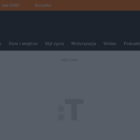
dad
:
HERO
Rozrywka
e
Dom i wnętrze
Styl życia
Motoryzacja
Wideo
Podcast
REKLAMA