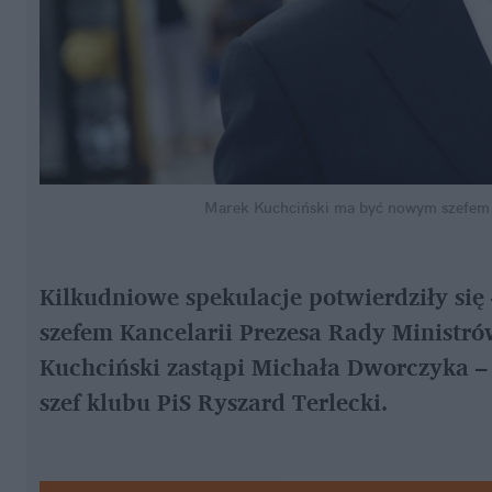
Marek Kuchciński ma być nowym szefe
Kilkudniowe spekulacje potwierdziły się
szefem Kancelarii Prezesa Rady Ministró
Kuchciński zastąpi Michała Dworczyka –
szef klubu PiS Ryszard Terlecki.