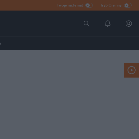
Twoje na:Temat
Tryb Ciemny
y