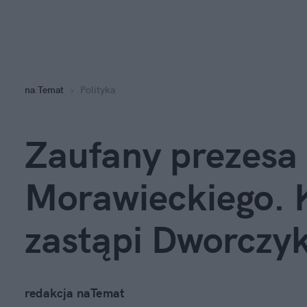
na
:
Temat
Polityka
Zaufany prezesa P
Morawieckiego. K
zastąpi Dworczy
redakcja naTemat