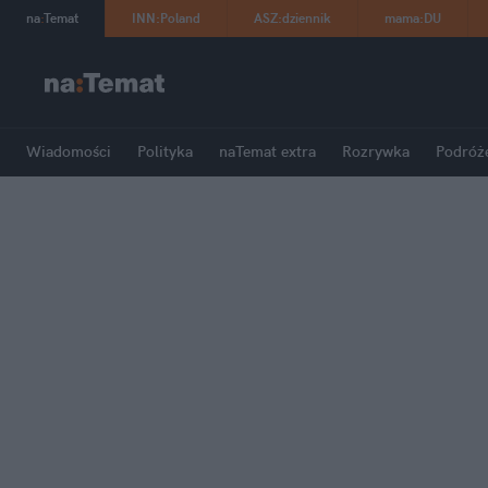
na
:
Temat
INN
:
Poland
ASZ
:
dziennik
mama
:
DU
Wiadomości
Polityka
naTemat extra
Rozrywka
Podróż