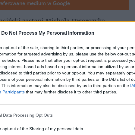
referowane medium w Google
ciński zastąpi Michała Dworczyka – 
ki
-
Do Not Process My Personal Information
ać za organizację prac rządu 
to opt-out of the sale, sharing to third parties, or processing of your per
ych dniach – zapowiedział w Polsat News 
formation for targeted advertising by us, please use the below opt-out s
r selection. Please note that after your opt-out request is processed y
eing interest-based ads based on personal information utilized by us or
disclosed to third parties prior to your opt-out. You may separately opt-
losure of your personal information by third parties on the IAB’s list of
. This information may also be disclosed by us to third parties on the
IA
Participants
that may further disclose it to other third parties.
l Data Processing Opt Outs
o opt-out of the Sharing of my personal data.