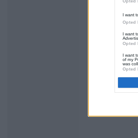
Opted 
I want t
Opted 
I want 
Advertis
Opted 
I want t
of my P
was col
Opted 