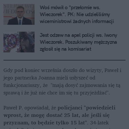
Woś mówił o "przełomie ws. 
Wieczorek". PK: Nie udzieliliśmy 
wiceministrowi żadnych informacji
Jest odzew na apel policji ws. Iwony 
Wieczorek. Poszukiwany mężczyzna 
zgłosił się na komisariat
Gdy pod koniec września doszło do wizyty, Paweł i 
jego partnerka Joanna mieli usłyszeć od 
funkcjonariuszy, że  "mają dosyć zajmowania się tą 
sprawą i że już nie chce im się tu przyjeżdżać".  

Paweł P. opowiadał, że 
policjanci "powiedzieli 
wprost, że mogę dostać 25 lat, ale jeśli się 
przyznam, to będzie tylko 15 lat"
. 34-latek 