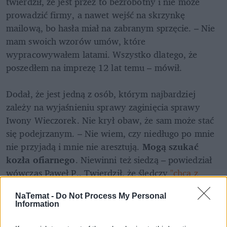
twierdził, że jest przez to bezrobotny i nie może 
prowadzić firmy, a nawet wejść na skrzynkę 
mailową, bo hasła miał na zabranym sprzęcie. – Nie 
mam swoich wzorów umów, które 
wypracowywałem latami. Wszystko dlatego, że 
poszedłem na imprezę 12 lat temu – mówił. 

Dodał, że jest jedną z osób, którym najbardziej 
zależy na wyjaśnieniu sprawy zaginięcia sprawy 
Iwony Wieczorek. Nie krył obaw, że sam może stać 
się podejrzanym. – Nie wiem, czy niedługo po mnie 
nie przyjadą i mnie nie aresztują. 
Mogą szukać 
kozła ofiarnego
. Niewinni też siedzą – powiedział 
wówczas Paweł P.. Twierdził, że śledczy 
"chcą z 
niego zrobić drugiego Tomasza Komendę".
NaTemat -
Do Not Process My Personal
Information