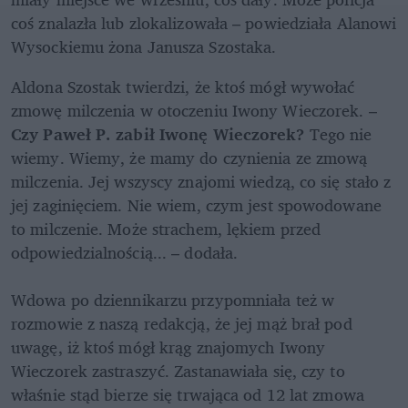
coś znalazła lub zlokalizowała – powiedziała Alanowi 
Wysockiemu żona Janusza Szostaka. 
Aldona Szostak twierdzi, że ktoś mógł wywołać 
zmowę milczenia w otoczeniu Iwony Wieczorek. – 
Czy Paweł P. zabił Iwonę Wieczorek?
 Tego nie 
wiemy. Wiemy, że mamy do czynienia ze zmową 
milczenia. Jej wszyscy znajomi wiedzą, co się stało z 
jej zaginięciem. Nie wiem, czym jest spowodowane 
to milczenie. Może strachem, lękiem przed 
odpowiedzialnością... – dodała.

Wdowa po dziennikarzu przypomniała też w 
rozmowie z naszą redakcją, że jej mąż brał pod 
uwagę, iż ktoś mógł krąg znajomych Iwony 
Wieczorek zastraszyć. Zastanawiała się, czy to 
właśnie stąd bierze się trwająca od 12 lat zmowa 