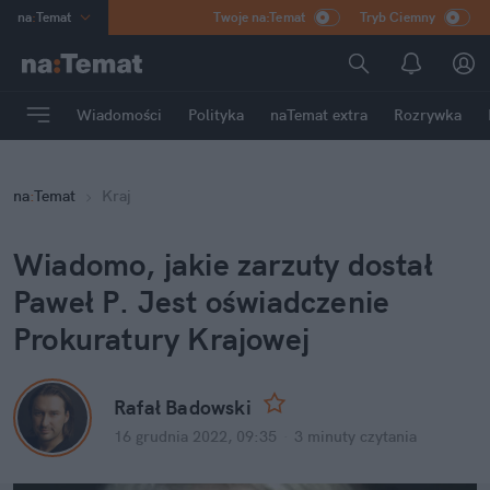
na
:
Temat
Twoje na:Temat
Tryb Ciemny
INN
:
Poland
ASZ
:
dziennik
Wiadomości
Polityka
naTemat extra
Rozrywka
mama
:
DU
dad
:
HERO
na
:
Temat
Kraj
Rozrywka
Wiadomo, jakie zarzuty dostał 
Paweł P. Jest oświadczenie 
Prokuratury Krajowej
Rafał Badowski
16 grudnia 2022, 09:35
·
3 minuty
 czytania