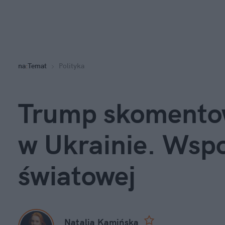
na
:
Temat
Polityka
Trump skomentow
w Ukrainie. Wspom
światowej
Natalia Kamińska