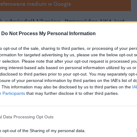
referowane medium w Google
 odwiedził Ukrainę. Przywódca USA jest 
 dwudniowa wizyta 
-
Do Not Process My Personal Information
ościła Donalda Trumpa. Dał temu wyraz w 
to opt-out of the sale, sharing to third parties, or processing of your per
formation for targeted advertising by us, please use the below opt-out s
r selection. Please note that after your opt-out request is processed y
ć w wyborach prezydenckich w USA w 
eing interest-based ads based on personal information utilized by us or
rencję w swojej partii
disclosed to third parties prior to your opt-out. You may separately opt-
losure of your personal information by third parties on the IAB’s list of
adna Nikki Haley. To była gubernatorka 
. This information may also be disclosed by us to third parties on the
IA
Participants
that may further disclose it to other third parties.
NZ za kadencji Trumpa
l Data Processing Opt Outs
o opt-out of the Sharing of my personal data.