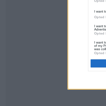
Opted 
I want t
Opted 
I want 
Advertis
Opted 
I want t
of my P
was col
Opted 