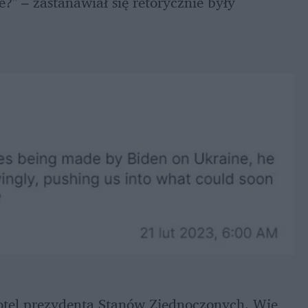
e?" – zastanawiał się retorycznie były 
tel prezydenta Stanów Zjednoczonych. Wie 