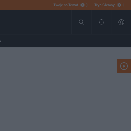
Twoje na:Temat
Tryb Ciemny
y