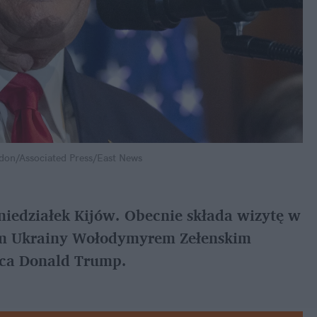
don/Associated Press/East News
iedziałek Kijów. Obecnie składa wizytę w 
em Ukrainy Wołodymyrem Zełenskim 
ca Donald Trump.