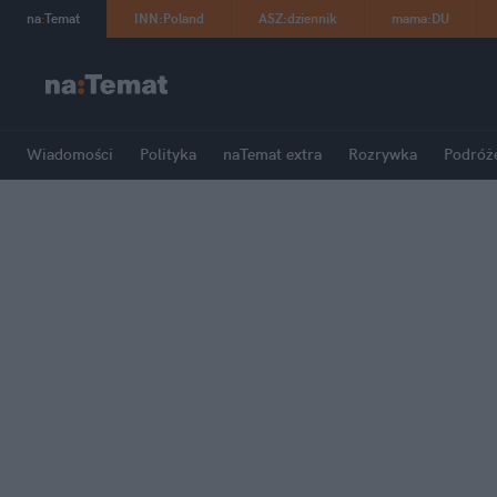
na
:
Temat
INN
:
Poland
ASZ
:
dziennik
mama
:
DU
Wiadomości
Polityka
naTemat extra
Rozrywka
Podróż