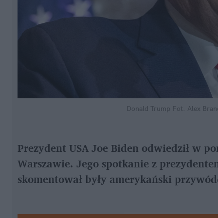
Donald Trump
Fot. Alex Bran
Prezydent USA Joe Biden odwiedził w pon
Warszawie. Jego spotkanie z prezydent
skomentował były amerykański przywód