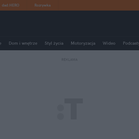
dad
:
HERO
Rozrywka
e
Dom i wnętrze
Styl życia
Motoryzacja
Wideo
Podcast
REKLAMA