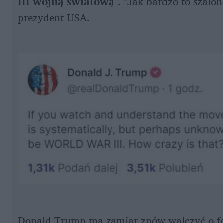
III wojną światową
". "Jak bardzo to szalon
prezydent USA. 
Donald Trump ma zamiar znów walczyć o fo