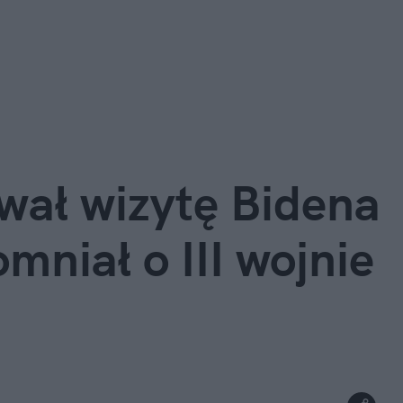
ał wizytę Bidena 
niał o III wojnie 