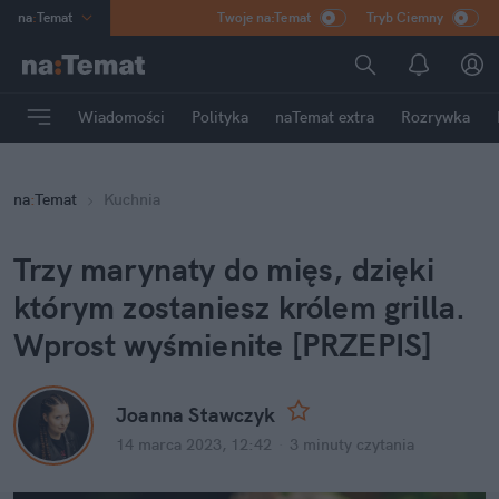
na
:
Temat
Twoje na:Temat
Tryb Ciemny
INN
:
Poland
ASZ
:
dziennik
Wiadomości
Polityka
naTemat extra
Rozrywka
mama
:
DU
dad
:
HERO
na
:
Temat
Kuchnia
Rozrywka
Trzy marynaty do mięs, dzięki 
którym zostaniesz królem grilla. 
Wprost wyśmienite [PRZEPIS]
Joanna Stawczyk
14 marca 2023, 12:42
·
3 minuty
 czytania