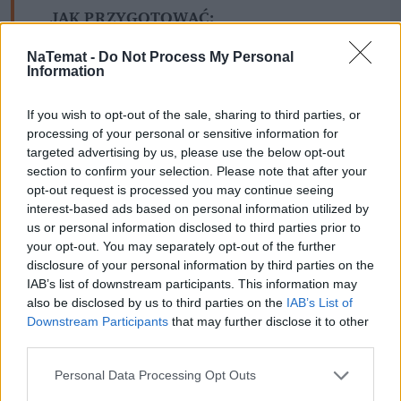
JAK PRZYGOTOWAĆ: 
NaTemat -
Do Not Process My Personal
Information
KROK 1) Odrywamy igiełki od rozmarynu, bierzemy 
If you wish to opt-out of the sale, sharing to third parties, or
natkę pietruszki i wszystko razem siekamy na 
processing of your personal or sensitive information for
drobno – tak aby puściły olejki eteryczne
targeted advertising by us, please use the below opt-out
section to confirm your selection. Please note that after your
KROK 2) Siekamy 3 ząbki czosnku, wrzucamy 
opt-out request is processed you may continue seeing
wszystko do jednego naczynia
interest-based ads based on personal information utilized by
us or personal information disclosed to third parties prior to
your opt-out. You may separately opt-out of the further
KROK 3) Dolewamy sok z 2 wyciśniętych cytryn 
disclosure of your personal information by third parties on the
IAB’s list of downstream participants. This information may
KROK 4) Dodajemy 40 ml oleju 
also be disclosed by us to third parties on the
IAB’s List of
Downstream Participants
that may further disclose it to other
KROK 5) Dla smaku oczywiście szczypta pieprzu i 
third parties.
szczypta soli
Personal Data Processing Opt Outs
KROK 6) Wszystko pięknie mieszamy do połączenia 