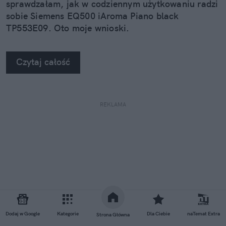
sprawdzałam, jak w codziennym użytkowaniu radzi
sobie Siemens EQ500 iAroma Piano black
TP553E09. Oto moje wnioski.
Czytaj całość
REKLAMA
Dodaj w Google
Kategorie
Dla Ciebie
naTemat Extra
Strona Główna