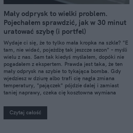
Mały odprysk to wielki problem.
Pojechałem sprawdzić, jak w 30 minut
uratować szybę (i portfel)
Wydaje ci się, że to tylko mała kropka na szkle? "E
tam, nie widać, pojeżdżę tak jeszcze sezon" – myśli
wielu z nas. Sam tak kiedyś myślałem, dopóki nie
pogadałem z ekspertem. Prawda jest taka, że ten
mały odprysk na szybie to tykająca bomba. Gdy
wjedziesz w dziurę albo trafi cię nagła zmiana
temperatury, "pajączek" pójdzie dalej i zamiast
taniej naprawy, czeka cię kosztowna wymiana
szyby. Wybrałem się do serwisu Autoglass®, żeby
na własne oczy zobaczyć, jak profesjonaliści radzą
Czytaj całość
sobie z takimi uszkodzeniami.