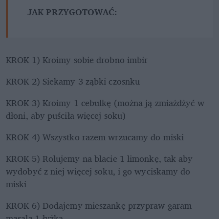
JAK PRZYGOTOWAĆ: 
KROK 1) Kroimy sobie drobno imbir
KROK 2) Siekamy 3 ząbki czosnku 
KROK 3) Kroimy 1 cebulkę (można ją zmiażdżyć w 
dłoni, aby puściła więcej soku)
KROK 4) Wszystko razem wrzucamy do miski 
KROK 5) Rolujemy na blacie 1 limonkę, tak aby 
wydobyć z niej więcej soku, i go wyciskamy do 
miski 
KROK 6) Dodajemy mieszankę przypraw garam 
masala 1 łyżka