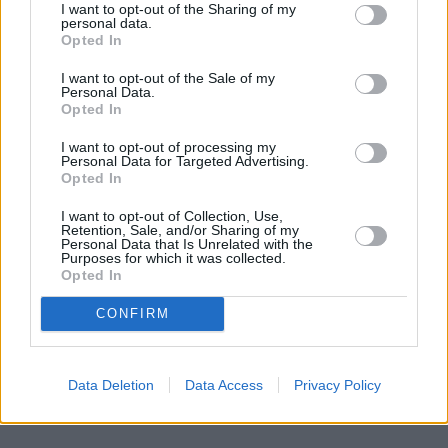
I want to opt-out of the Sharing of my
składników
personal data.
Opted In
KROK 7) Dajemy do środka mięso – takie jakie 
I want to opt-out of the Sale of my
chcecie 
Personal Data.
Opted In
KROK 8) Mięso wyjmij z lodówki godzinę przed 
I want to opt-out of processing my
smażeniem - aby uzyskało temperaturę pokojową
Personal Data for Targeted Advertising.
Opted In
I want to opt-out of Collection, Use,
Retention, Sale, and/or Sharing of my
Personal Data that Is Unrelated with the
Purposes for which it was collected.
Opted In
CONFIRM
Data Deletion
Data Access
Privacy Policy