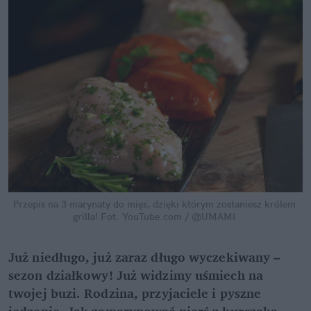
Przepis na 3 marynaty do mięs, dzięki którym zostaniesz królem 
grilla!
Fot. YouTube.com / @UMAMI
Już niedługo, już zaraz długo wyczekiwany – 
sezon działkowy! Już widzimy uśmiech na 
twojej buzi. Rodzina, przyjaciele i pyszne 
jedzenie. Jak zamarynować pierś z kurczaka, 