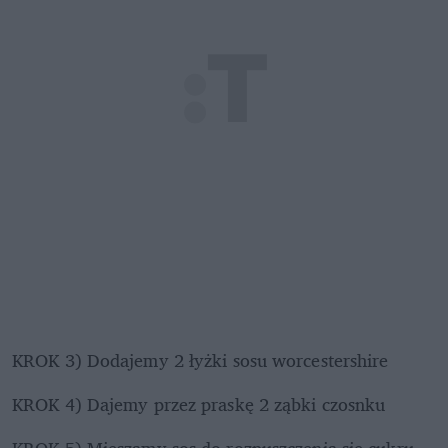
KROK 3) Dodajemy 2 łyżki sosu worcestershire 
KROK 4) Dajemy przez praskę 2 ząbki czosnku
KROK 5) Mieszamy sos do rozpuszczenia się cukru