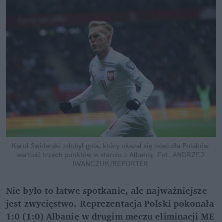
Karol Świderski zdobył gola, który okazał się mieć dla Polaków 
wartość trzech punktów w starciu z Albanią.
Fot. ANDRZEJ 
IWANCZUK/REPORTER
Nie było to łatwe spotkanie, ale najważniejsze 
jest zwycięstwo. Reprezentacja Polski pokonała 
1:0 (1:0) Albanię w drugim meczu eliminacji ME 