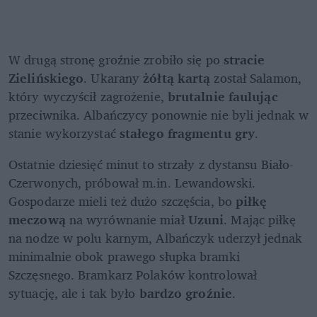
W drugą stronę groźnie zrobiło się po 
stracie 
Zielińskiego
. Ukarany 
żółtą kartą 
został Salamon, 
który wyczyścił zagrożenie, 
brutalnie faulując 
przeciwnika. Albańczycy ponownie nie byli jednak w 
stanie wykorzystać 
stałego fragmentu gry
. 
Ostatnie dziesięć minut to strzały z dystansu Biało-
Czerwonych, próbował m.in. Lewandowski. 
Gospodarze mieli też dużo szczęścia, bo 
piłkę 
meczową 
na wyrównanie miał 
Uzuni
. Mając piłkę 
na nodze w polu karnym, Albańczyk uderzył jednak 
minimalnie obok prawego słupka bramki 
Szczęsnego. Bramkarz Polaków kontrolował 
sytuację, ale i tak było 
bardzo groźnie
. 