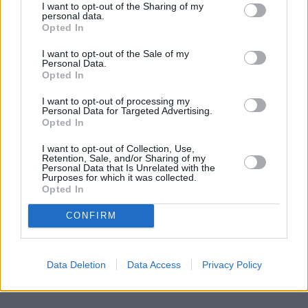
piłkę, która nieuchronnie zmierzała do siatki. W 
I want to opt-out of the Sharing of my
personal data.
ostatniej chwili defensor Albańczyków zdołał jednak 
Opted In
wybić futbolówkę poza 
strefę zagrożenia 
dla 
I want to opt-out of the Sale of my
przyjezdnych. 
Personal Data.
Opted In
Biało-Czerwoni często musieli decydować się na 
I want to opt-out of processing my
przerywanie gry 
poprzez faule. Goście mieli wiele 
Personal Data for Targeted Advertising.
Opted In
okazji do dośrodkowań w pole karne. Najczęściej z 
górnymi piłkami radzili sobie jednak, czy to 
I want to opt-out of Collection, Use,
Retention, Sale, and/or Sharing of my
Salamon, czy Bednarek, nieźle prezentował się pod 
Personal Data that Is Unrelated with the
tym względem również Kiwior. 
Purposes for which it was collected.
Opted In
REKLAMA 
CONFIRM
Data Deletion
Data Access
Privacy Policy