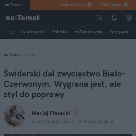
na
:
Temat
Twoje na:Temat
Tryb Ciemny
INN
:
Poland
ASZ
:
dziennik
Wiadomości
Polityka
naTemat extra
Rozrywka
mama
:
DU
dad
:
HERO
na
:
Temat
Sport
Rozrywka
Świderski dał zwycięstwo Biało-
Czerwonym. Wygrana jest, ale 
styl do poprawy
Maciej Piasecki
27 marca 2023, 22:39
·
4 minuty
 czytania