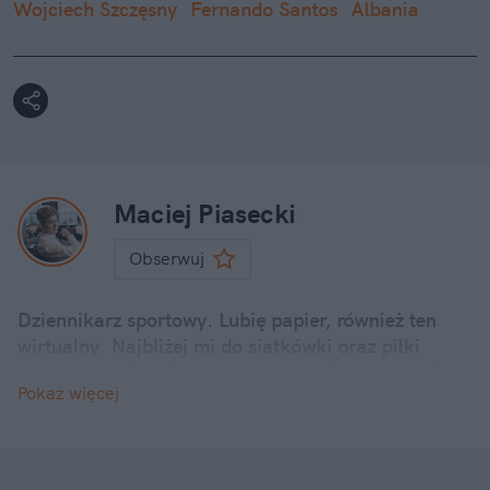
Wojciech Szczęsny
Fernando Santos
Albania
Maciej Piasecki
Obserwuj
Dziennikarz sportowy. Lubię papier, również ten
wirtualny. Najbliżej mi do siatkówki oraz piłki
nożnej. W dziennikarstwie najbardziej lubię to, że
Pokaż więcej
codziennie możesz na nowo pytać. Zarówno innych,
jak i samego siebie.