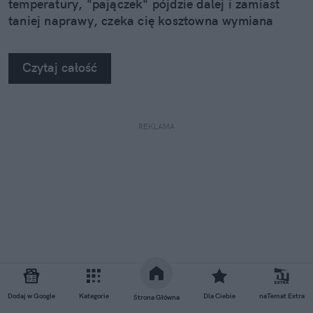
temperatury, "pajączek" pójdzie dalej i zamiast
taniej naprawy, czeka cię kosztowna wymiana
szyby. Wybrałem się do serwisu Autoglass®, żeby
na własne oczy zobaczyć, jak profesjonaliści radzą
Czytaj całość
sobie z takimi uszkodzeniami.
REKLAMA
Dodaj w Google
Kategorie
Dla Ciebie
naTemat Extra
Strona Główna