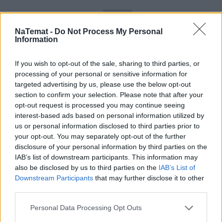
NaTemat -
Do Not Process My Personal
Information
If you wish to opt-out of the sale, sharing to third parties, or
processing of your personal or sensitive information for
targeted advertising by us, please use the below opt-out
section to confirm your selection. Please note that after your
opt-out request is processed you may continue seeing
interest-based ads based on personal information utilized by
us or personal information disclosed to third parties prior to
Domowy obiad od podstaw bez stania 
your opt-out. You may separately opt-out of the further
godzinami w kuchni? Sprawdziłam, 
disclosure of your personal information by third parties on the
czy to możliwe
IAB’s list of downstream participants. This information may
also be disclosed by us to third parties on the
IAB’s List of
Downstream Participants
that may further disclose it to other
W 62. minucie 
rewelacyjną akcją 
popisał się 
third parties.
Lewandowski. "Lewy" podbił sobie piłkę, minął 
Personal Data Processing Opt Outs
dwóch rywali i przelobował lekko nad bramkarzem 