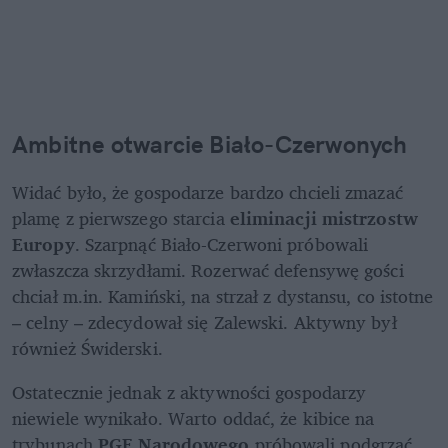
Ambitne otwarcie Biało-Czerwonych
Widać było, że gospodarze bardzo chcieli zmazać 
plamę z pierwszego starcia 
eliminacji mistrzostw 
Europy
. Szarpnąć Biało-Czerwoni próbowali 
zwłaszcza skrzydłami. Rozerwać defensywę gości 
chciał m.in. Kamiński, na strzał z dystansu, co istotne 
– celny – zdecydował się Zalewski. Aktywny był 
również Świderski. 
Ostatecznie jednak z aktywności gospodarzy 
niewiele wynikało. Warto oddać, że kibice na 
trybunach 
PGE Narodowego 
próbowali podgrzać 