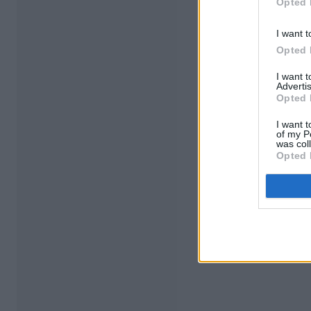
Opted 
I want t
Opted 
I want 
Advertis
Opted 
I want t
of my P
was col
Opted 