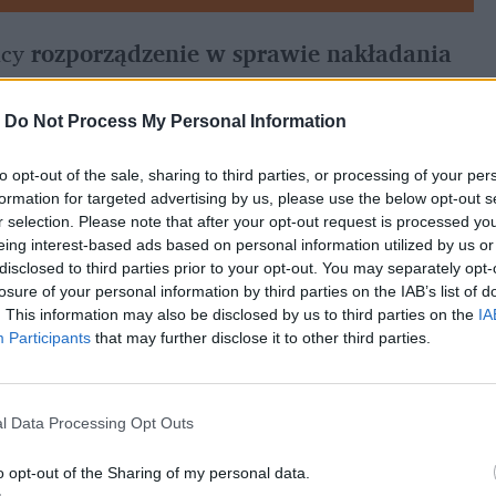
ący 
rozporządzenie w sprawie nakładania 
-
Do Not Process My Personal Information
Jak wynika z projektu, wkrótce każdy kierowca będzie mógł pobrać z sieci wystawiony mu 
bić w ciągu 21 dni. Za datę przyjęcia mandatu 
to opt-out of the sale, sharing to third parties, or processing of your per
formation for targeted advertising by us, please use the below opt-out s
enia pokwitował jego odbiór w systemie 
r selection. Please note that after your opt-out request is processed y
eing interest-based ads based on personal information utilized by us or
disclosed to third parties prior to your opt-out. You may separately opt-
losure of your personal information by third parties on the IAB’s list of
. This information may also be disclosed by us to third parties on the
IA
Participants
that may further disclose it to other third parties.
l Data Processing Opt Outs
o opt-out of the Sharing of my personal data.