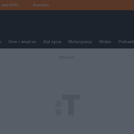
dad
:
HERO
Rozrywka
e
Dom i wnętrze
Styl życia
Motoryzacja
Wideo
Podcast
REKLAMA