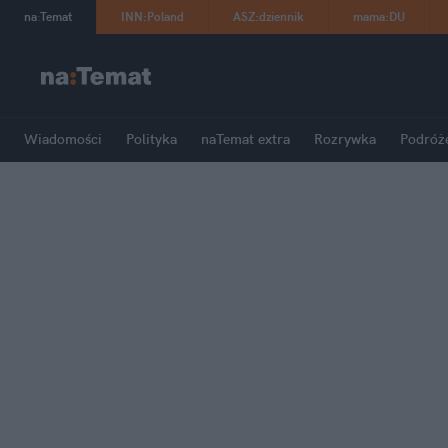
na
:
Temat
INN
:
Poland
ASZ
:
dziennik
mama
:
DU
Wiadomości
Polityka
naTemat extra
Rozrywka
Podróż