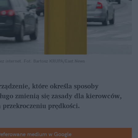
z internet.
Fot. Bartosz KRUPA/East News
ądzenie, które określa sposoby 
ugo zmienią się zasady dla kierowców, 
a przekroczeniu prędkości.
referowane medium w Google