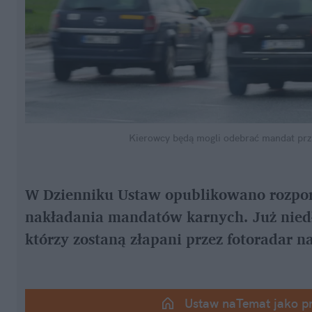
Kierowcy będą mogli odebrać mandat prze
W Dzienniku Ustaw opublikowano rozporz
nakładania mandatów karnych. Już niedł
którzy zostaną złapani przez fotoradar n
Ustaw naTemat jako p