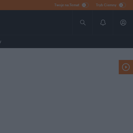
Twoje na:Temat
Tryb Ciemny
y