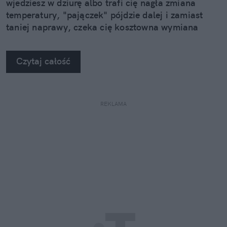
wjedziesz w dziurę albo trafi cię nagła zmiana
temperatury, "pajączek" pójdzie dalej i zamiast
taniej naprawy, czeka cię kosztowna wymiana
szyby. Wybrałem się do serwisu Autoglass®, żeby
na własne oczy zobaczyć, jak profesjonaliści radzą
Czytaj całość
sobie z takimi uszkodzeniami.
REKLAMA