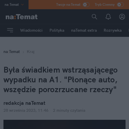
na
:
Temat
Twoje na:Temat
Tryb Ciemny
INN
:
Poland
ASZ
:
dziennik
Wiadomości
Polityka
naTemat extra
Rozrywka
mama
:
DU
dad
:
HERO
na
:
Temat
Kraj
Rozrywka
Była świadkiem wstrząsającego 
wypadku na A1. "Płonące auto, 
wszędzie porozrzucane rzeczy"
redakcja naTemat
28 września 2023, 11:46
·
2 minuty
 czytania