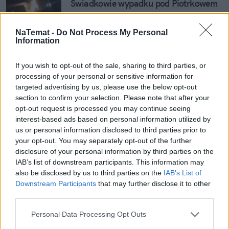
Świadkowie wypadku pod Piotrkowem 
o kierowcy BMW
NaTemat -
Do Not Process My Personal
Tragedia na A1 pod Piotrkowem. Ziobro 
Information
ujawnił, z jaką prędkością jechał 
kierowca BMW
If you wish to opt-out of the sale, sharing to third parties, or
processing of your personal or sensitive information for
targeted advertising by us, please use the below opt-out
section to confirm your selection. Please note that after your
Nie przegap żadnej ważnej wiadomości i
opt-out request is processed you may continue seeing
obserwuj nas w Google News!
interest-based ads based on personal information utilized by
us or personal information disclosed to third parties prior to
your opt-out. You may separately opt-out of the further
Więcej:
disclosure of your personal information by third parties on the
Przestępczość
Wypadki
Policja
Samochody
IAB’s list of downstream participants. This information may
Śmierć
Prokuratura
Kierowcy
strażacy
also be disclosed by us to third parties on the
IAB’s List of
Downstream Participants
that may further disclose it to other
third parties.
Personal Data Processing Opt Outs