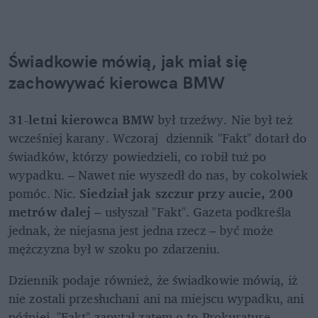
Świadkowie mówią, jak miał się 
zachowywać kierowca BMW
31-letni kierowca BMW
 był trzeźwy. Nie był też 
wcześniej karany. Wczoraj  dziennik "Fakt" dotarł do 
świadków, którzy powiedzieli, co robił tuż po 
wypadku. – Nawet nie wyszedł do nas, by cokolwiek 
pomóc. Nic. 
Siedział jak szczur przy aucie, 200 
metrów dalej 
– usłyszał "Fakt". Gazeta podkreśla 
jednak, że niejasna jest jedna rzecz – być może 
mężczyzna był w szoku po zdarzeniu. 
Dziennik podaje również, że świadkowie mówią, iż 
nie zostali przesłuchani ani na miejscu wypadku, ani 
później. "Fakt" zapytał zatem o to Prokuraturę 