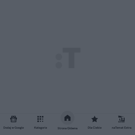
Dodaj w Google
Kategorie
Dla Ciebie
naTemat Extra
Strona Główna