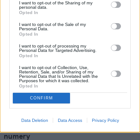
I want to opt-out of the Sharing of my
personal data.
Opted In
I want to opt-out of the Sale of my
Czytaj więcej
Personal Data.
Opted In
I want to opt-out of processing my
Personal Data for Targeted Advertising.
Opted In
I want to opt-out of Collection, Use,
Retention, Sale, and/or Sharing of my
Personal Data that Is Unrelated with the
Purposes for which it was collected.
Opted In
CONFIRM
Orange znów na czele. Powody, dla
Data Deletion
Data Access
Privacy Policy
których tyle osób przenosi do niego
numery