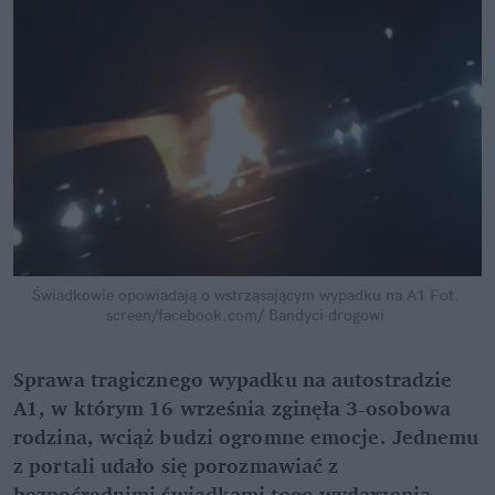
Świadkowie opowiadają o wstrząsającym wypadku na A1
Fot. 
screen/facebook.com/ Bandyci drogowi
Sprawa tragicznego wypadku na autostradzie 
A1, w którym 16 września zginęła 3-osobowa 
rodzina, wciąż budzi ogromne emocje. Jednemu 
z portali udało się porozmawiać z 
bezpośrednimi świadkami tego wydarzenia, 