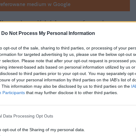
referowane medium w Google
lityce nienawiści, jaką wasza formacja 
skiej. Ta nienawiść wobec Lecha 
-
Do Not Process My Personal Information
aczyńskiego, nienawiść wobec polskich 
to opt-out of the sale, sharing to third parties, or processing of your per
patriotów, którzy pamiętają o tej zbrodni i dążą do tego, by mówić o niej prawdę – zaczął 
formation for targeted advertising by us, please use the below opt-out s
r selection. Please note that after your opt-out request is processed y
eing interest-based ads based on personal information utilized by us or
disclosed to third parties prior to your opt-out. You may separately opt-
losure of your personal information by third parties on the IAB’s list of
. This information may also be disclosed by us to third parties on the
IA
Participants
that may further disclose it to other third parties.
l Data Processing Opt Outs
o opt-out of the Sharing of my personal data.