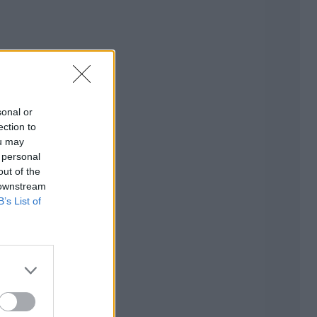
sonal or
ection to
ou may
 personal
out of the
 downstream
B’s List of