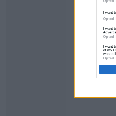
Opted 
I want t
Opted 
I want 
Advertis
Opted 
I want t
of my P
was col
Opted 