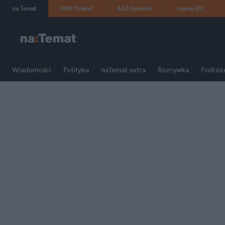
na
:
Temat
INN
:
Poland
ASZ
:
dziennik
mama
:
DU
Wiadomości
Polityka
naTemat extra
Rozrywka
Podróż