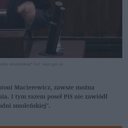
odni smoleńskiej"
Fot. sejm.gov.pl
toni Macierewicz, zawsze można 
a. I tym razem poseł PiS nie zawiódł 
odni smoleńskiej".