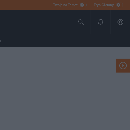
Twoje na:Temat
Tryb Ciemny
y