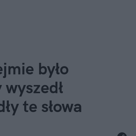
jmie było 
 wyszedł 
dły te słowa