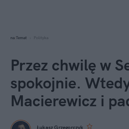
na
:
Temat
Polityka
Przez chwilę w Se
spokojnie. Wtedy
Macierewicz i pa
Łukasz Grzegorczyk