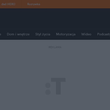
dad
:
HERO
Rozrywka
e
Dom i wnętrze
Styl życia
Motoryzacja
Wideo
Podcast
REKLAMA