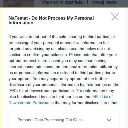
"chamskim szantażu" i "nowej rzece 
krwi"
NaTemat -
Do Not Process My Personal
Kiepskie wiadomości dla Dudy z 
Information
Ukrainy. Tak widzą go nasi wschodni 
sąsiedzi
If you wish to opt-out of the sale, sharing to third parties, or
processing of your personal or sensitive information for
targeted advertising by us, please use the below opt-out
Człowiek Obamy krytykuje Bidena. 
section to confirm your selection. Please note that after your
Prezydent miał odwdzięczyć się 
opt-out request is processed you may continue seeing
wyzwiskiem
interest-based ads based on personal information utilized by
us or personal information disclosed to third parties prior to
your opt-out. You may separately opt-out of the further
disclosure of your personal information by third parties on the
Nie przegap żadnej ważnej wiadomości i
IAB’s list of downstream participants. This information may
obserwuj nas w Google News!
also be disclosed by us to third parties on the
IAB’s List of
Downstream Participants
that may further disclose it to other
Więcej:
third parties.
USA
Wypadki
Samochody
Wybory w USA
Personal Data Processing Opt Outs
Joe Biden
Jill Biden