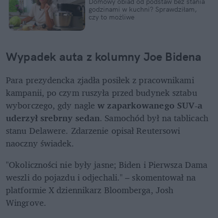
Domowy obiad od podstaw bez stania 
godzinami w kuchni? Sprawdziłam, 
czy to możliwe
Wypadek auta z kolumny Joe Bidena
Para prezydencka zjadła posiłek z pracownikami 
kampanii, po czym ruszyła przed budynek sztabu 
wyborczego, gdy nagle 
w zaparkowanego SUV-a 
uderzył srebrny sedan
. Samochód był na tablicach 
stanu Delawere. Zdarzenie opisał Reutersowi 
naoczny świadek.
"Okoliczności nie były jasne; Biden i Pierwsza Dama 
weszli do pojazdu i odjechali." – skomentował na 
platformie X dziennikarz Bloomberga, Josh 
Wingrove.