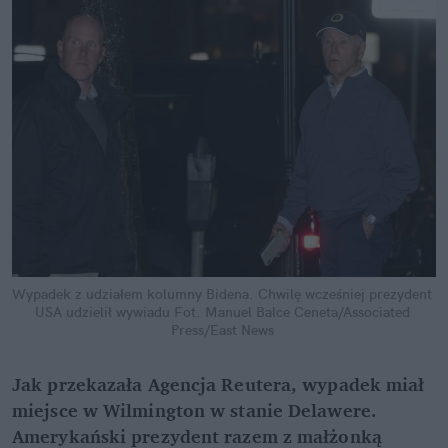
Wypadek z udziałem kolumny Bidena. Chwilę wcześniej prezydent 
USA udzielił wywiadu
Fot. Manuel Balce Ceneta/Associated 
Press/East News
Jak przekazała Agencja Reutera, wypadek miał 
miejsce w Wilmington w stanie Delawere. 
Amerykański prezydent razem z małżonką 