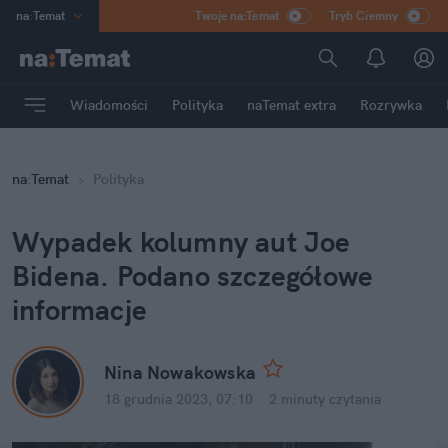
na
:
Temat
Twoje na:Temat
Tryb Ciemny
INN
:
Poland
ASZ
:
dziennik
Wiadomości
Polityka
naTemat extra
Rozrywka
mama
:
DU
dad
:
HERO
na
:
Temat
Polityka
Rozrywka
Wypadek kolumny aut Joe 
Bidena. Podano szczegółowe 
informacje
Nina Nowakowska
18 grudnia 2023, 07:10
·
2 minuty
 czytania