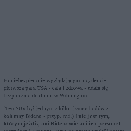
Po niebezpiecznie wyglądającym incydencie, 
pierwsza para USA - cała i zdrowa - udała się 
bezpiecznie do domu w Wilmington.
"Ten SUV był jednym z kilku (samochodów z 
kolumny Bidena - przyp. red.) i 
nie jest tym, 
którym jeżdżą ani Bidenowie ani ich personel
. 
Prezydent i Pierwsza Dama po prostu wrócili potem 