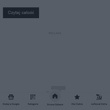
Czytaj całość
REKLAMA
Dodaj w Google
Kategorie
Dla Ciebie
naTemat Extra
Strona Główna