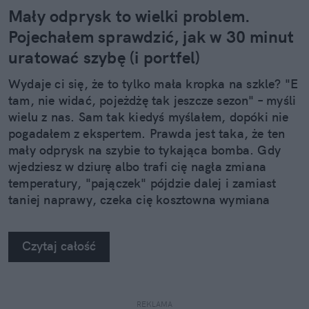
Mały odprysk to wielki problem.
Pojechałem sprawdzić, jak w 30 minut
uratować szybę (i portfel)
Wydaje ci się, że to tylko mała kropka na szkle? "E
tam, nie widać, pojeżdżę tak jeszcze sezon" – myśli
wielu z nas. Sam tak kiedyś myślałem, dopóki nie
pogadałem z ekspertem. Prawda jest taka, że ten
mały odprysk na szybie to tykająca bomba. Gdy
wjedziesz w dziurę albo trafi cię nagła zmiana
temperatury, "pajączek" pójdzie dalej i zamiast
taniej naprawy, czeka cię kosztowna wymiana
szyby. Wybrałem się do serwisu Autoglass®, żeby
na własne oczy zobaczyć, jak profesjonaliści radzą
Czytaj całość
sobie z takimi uszkodzeniami.
REKLAMA