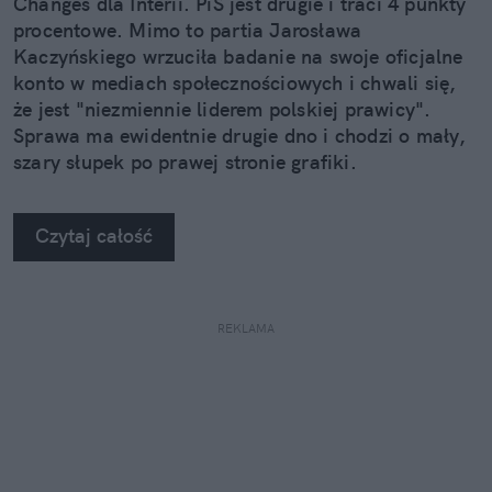
Changes dla Interii. PiS jest drugie i traci 4 punkty
procentowe. Mimo to partia Jarosława
Kaczyńskiego wrzuciła badanie na swoje oficjalne
konto w mediach społecznościowych i chwali się,
że jest "niezmiennie liderem polskiej prawicy".
Sprawa ma ewidentnie drugie dno i chodzi o mały,
szary słupek po prawej stronie grafiki.
Czytaj całość
REKLAMA