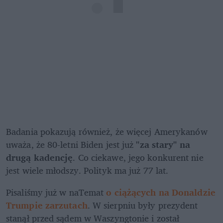
Badania pokazują również, że więcej Amerykanów 
uważa, że 80-letni ​​Biden jest już 
"za stary" na 
drugą kadencję
. Co ciekawe, jego konkurent nie 
jest wiele młodszy. Polityk ma już 77 lat. 
Pisaliśmy już w naTemat 
o ciążących na Donaldzie 
Trumpie zarzutach
. W sierpniu były prezydent 
stanął przed sądem w Waszyngtonie i został 