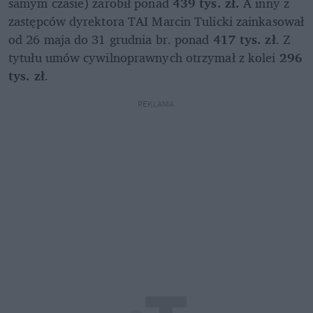
samym czasie) zarobił ponad 
439 tys. zł. 
A inny z 
zastępców dyrektora TAI Marcin Tulicki zainkasował 
od 26 maja do 31 grudnia br. ponad 
417 tys. zł
. Z 
tytułu umów cywilnoprawnych otrzymał z kolei 
296 
tys. zł
.
REKLAMA 