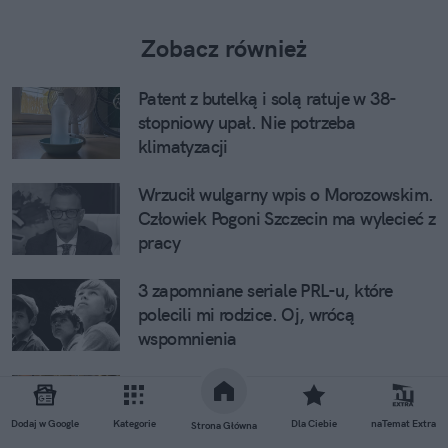
Zobacz również
Patent z butelką i solą ratuje w 38-
stopniowy upał. Nie potrzeba
klimatyzacji
Wrzucił wulgarny wpis o Morozowskim.
Człowiek Pogoni Szczecin ma wylecieć z
pracy
3 zapomniane seriale PRL-u, które
polecili mi rodzice. Oj, wrócą
wspomnienia
PiS puszcza się poręczy. Z "deportacją
Ukraińców" pięknie odwrócili kota
Dodaj w Google
Kategorie
Dla Ciebie
naTemat Extra
Strona Główna
ogonem