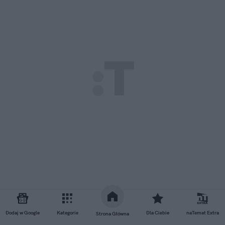
Dodaj w Google
Kategorie
Dla Ciebie
naTemat Extra
Strona Główna