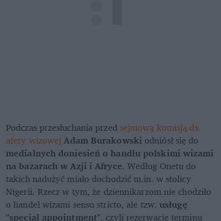
Podczas przesłuchania przed 
sejmową komisją ds. 
afery wizowej
Adam Burakowski 
odniósł się do 
medialnych doniesień o handlu polskimi wizami 
na bazarach w Azji i Afryce
. Według Onetu do 
takich nadużyć miało dochodzić m.in. w stolicy 
Nigerii. Rzecz w tym, że dziennikarzom nie chodziło 
o handel wizami sensu stricto, ale tzw. 
usługę 
"special appointment"
, czyli rezerwację terminu 