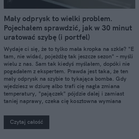
Mały odprysk to wielki problem.
Pojechałem sprawdzić, jak w 30 minut
uratować szybę (i portfel)
Wydaje ci się, że to tylko mała kropka na szkle? "E
tam, nie widać, pojeżdżę tak jeszcze sezon" – myśli
wielu z nas. Sam tak kiedyś myślałem, dopóki nie
pogadałem z ekspertem. Prawda jest taka, że ten
mały odprysk na szybie to tykająca bomba. Gdy
wjedziesz w dziurę albo trafi cię nagła zmiana
temperatury, "pajączek" pójdzie dalej i zamiast
taniej naprawy, czeka cię kosztowna wymiana
szyby. Wybrałem się do serwisu Autoglass®, żeby
na własne oczy zobaczyć, jak profesjonaliści radzą
Czytaj całość
sobie z takimi uszkodzeniami.