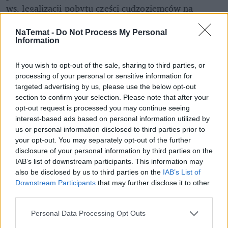
ws. legalizacji pobytu części cudzoziemców na 
terytorium Polski. 
NaTemat -
Do Not Process My Personal
Information
Podejrzewa się, że aż 350 tys. wiz dla migrantów z 
20 państw
 Afryki oraz Bliskiego Wschodu mogło 
If you wish to opt-out of the sale, sharing to third parties, or
zostać wydanych z naruszeniem przepisów. Zakres 
processing of your personal or sensitive information for
prac komisji obejmie okres od 12 listopada 2019 do 
targeted advertising by us, please use the below opt-out
20 listopada 2023 roku. 6 lutego odbyło się 
pierwsze 
section to confirm your selection. Please note that after your
robocze posiedzenie komisji
, której przewodniczy 
opt-out request is processed you may continue seeing
interest-based ads based on personal information utilized by
poseł Koalicji Obywatelskiej 
Michał Szczerba
. 
us or personal information disclosed to third parties prior to
your opt-out. You may separately opt-out of the further
REKLAMA 
disclosure of your personal information by third parties on the
IAB’s list of downstream participants. This information may
also be disclosed by us to third parties on the
IAB’s List of
Downstream Participants
that may further disclose it to other
third parties.
Personal Data Processing Opt Outs