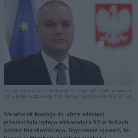
Czy polskimi wizami handlowano na straganach? Były ambasador 
RP w Indiach odpowiada.
Fot. Tomasz Jastrzebowski/REPORTER
We wtorek komisja ds. afery wizowej 
przesłuchała byłego ambasadora RP w Indiach 
Adama Burakowskiego. Dyplomata ujawnił, że 
konsul w Mumbaju poinformował go o 