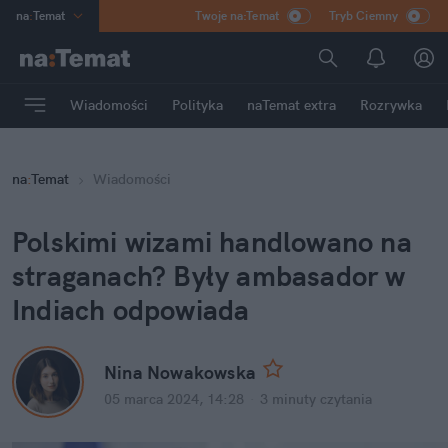
na
:
Temat
Twoje na:Temat
Tryb Ciemny
INN
:
Poland
ASZ
:
dziennik
Wiadomości
Polityka
naTemat extra
Rozrywka
mama
:
DU
dad
:
HERO
na
:
Temat
Wiadomości
Rozrywka
Polskimi wizami handlowano na 
straganach? Były ambasador w 
Indiach odpowiada
Nina Nowakowska
05 marca 2024, 14:28
·
3 minuty
 czytania