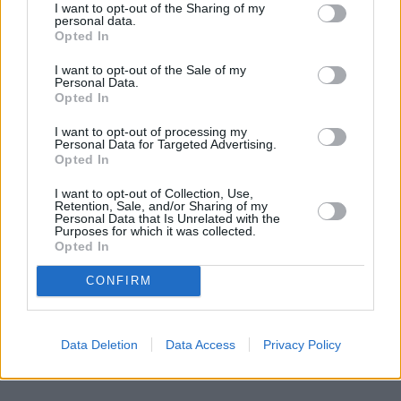
I want to opt-out of the Sharing of my
Więcej:
personal data.
Opted In
Rosja
Radosław Sikorski
Moskwa
Ministerstwo Spraw Zagranicznych
I want to opt-out of the Sale of my
Personal Data.
Opted In
I want to opt-out of processing my
Personal Data for Targeted Advertising.
Opted In
I want to opt-out of Collection, Use,
Retention, Sale, and/or Sharing of my
Personal Data that Is Unrelated with the
Piotr Brzózka
Purposes for which it was collected.
Opted In
Obserwuj
CONFIRM
Data Deletion
Data Access
Privacy Policy