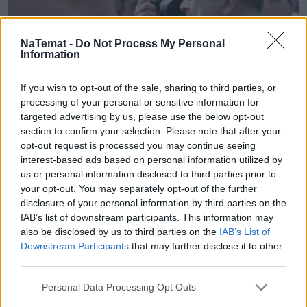
NaTemat -
Do Not Process My Personal
Information
If you wish to opt-out of the sale, sharing to third parties, or
processing of your personal or sensitive information for
targeted advertising by us, please use the below opt-out
section to confirm your selection. Please note that after your
Wiadomości
opt-out request is processed you may continue seeing
interest-based ads based on personal information utilized by
us or personal information disclosed to third parties prior to
Restrykcje w poruszaniu się po Polsce. 
your opt-out. You may separately opt-out of the further
disclosure of your personal information by third parties on the
Sikorski zdecydował ze względu na 
IAB’s list of downstream participants. This information may
"wojnę hybrydową"
also be disclosed by us to third parties on the
IAB’s List of
Downstream Participants
that may further disclose it to other
third parties.
Nie przegap żadnej ważnej wiadomości i
obserwuj nas w Google News!
Personal Data Processing Opt Outs