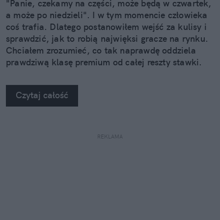
"Panie, czekamy na części, może będą w czwartek,
a może po niedzieli". I w tym momencie człowieka
coś trafia. Dlatego postanowiłem wejść za kulisy i
sprawdzić, jak to robią najwięksi gracze na rynku.
Chciałem zrozumieć, co tak naprawdę oddziela
prawdziwą klasę premium od całej reszty stawki.
Kiedy zobaczyłem twarde dane, po prostu złapałem
się za głowę.
Czytaj całość
REKLAMA