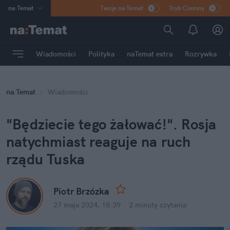
na
:
Temat
Twoje na:Temat
Tryb Ciemny
INN
:
Poland
ASZ
:
dziennik
Wiadomości
Polityka
naTemat extra
Rozrywka
mama
:
DU
dad
:
HERO
na
:
Temat
Wiadomości
Rozrywka
"Będziecie tego żałować!". Rosja 
natychmiast reaguje na ruch 
rządu Tuska
Piotr Brzózka
27 maja 2024, 18:39
·
2 minuty
 czytania