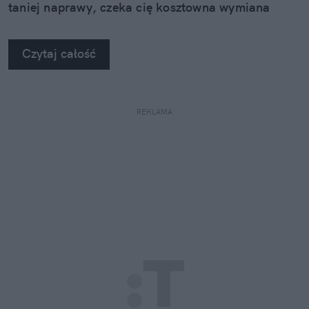
taniej naprawy, czeka cię kosztowna wymiana
szyby. Wybrałem się do serwisu Autoglass®, żeby
na własne oczy zobaczyć, jak profesjonaliści radzą
Czytaj całość
sobie z takimi uszkodzeniami.
REKLAMA