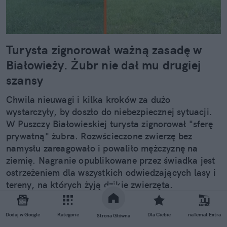
Turysta zignorował ważną zasadę w
Białowieży. Żubr nie dał mu drugiej
szansy
Chwila nieuwagi i kilka kroków za dużo
wystarczyły, by doszło do niebezpiecznej sytuacji.
W Puszczy Białowieskiej turysta zignorował "sferę
prywatną" żubra. Rozwścieczone zwierzę bez
namysłu zareagowało i powaliło mężczyznę na
ziemię. Nagranie opublikowane przez świadka jest
ostrzeżeniem dla wszystkich odwiedzających lasy i
tereny, na których żyją dzikie zwierzęta.
Dodaj w Google
Kategorie
Dla Ciebie
naTemat Extra
Strona Główna
Czytaj całość