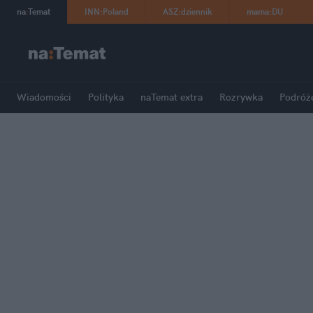
na
:
Temat
INN
:
Poland
ASZ
:
dziennik
mama
:
DU
Wiadomości
Polityka
naTemat extra
Rozrywka
Podróż