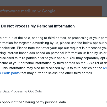
referowane medium w Google
ortu rządowej komisji ds. wpływów rosyjskich 
-
Do Not Process My Personal Information
gatur ABW przez premier Szydło i 
to opt-out of the sale, sharing to third parties, or processing of your per
olski kontrwywiad i ewidentnie była w 
formation for targeted advertising by us, please use the below opt-out s
sie X.
r selection. Please note that after your opt-out request is processed y
eing interest-based ads based on personal information utilized by us or
disclosed to third parties prior to your opt-out. You may separately opt-
losure of your personal information by third parties on the IAB’s list of
. This information may also be disclosed by us to third parties on the
IA
Participants
that may further disclose it to other third parties.
l Data Processing Opt Outs
o opt-out of the Sharing of my personal data.