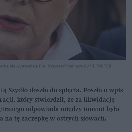
ierka nie wytrzymała
Fot. Krzysztof Kaniewski / REPORTER
Szydło doszło do spięcia. Poszło o wpis 
ji, który stwierdził, że za likwidację 
ętrznego odpowiada między innymi była 
a na tę zaczepkę w ostrych słowach.