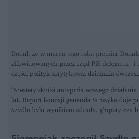
Dodał, że w marcu tego roku premier Donald
zlikwidowanych przez rząd PiS delegatur" i p
części polityk skrytykował działania ówczesn
"Niestety skutki antypaństwowego działania p
lat. Raport komisji generała Stróżyka daje 
Szydło była wynikiem zdrady, głupoty czy be
Siemoniak zaczepił Szydło na