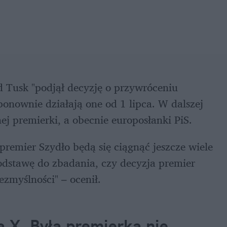
 Tusk "podjął decyzję o przywróceniu 
onownie działają one od 1 lipca. W dalszej 
ej premierki, a obecnie europosłanki PiS.
remier Szydło będą się ciągnąć jeszcze wiele 
podstawę do zbadania, czy decyzja premier 
zmyślności" – ocenił.
 X. Była premierka nie 