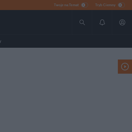
Twoje na:Temat
Tryb Ciemny
y