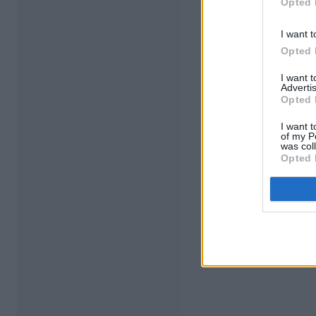
Opted 
I want t
Opted 
I want 
Advertis
Opted 
I want t
of my P
was col
Opted 