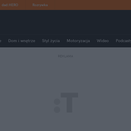
dad
:
HERO
Rozrywka
e
Dom i wnętrze
Styl życia
Motoryzacja
Wideo
Podcast
REKLAMA