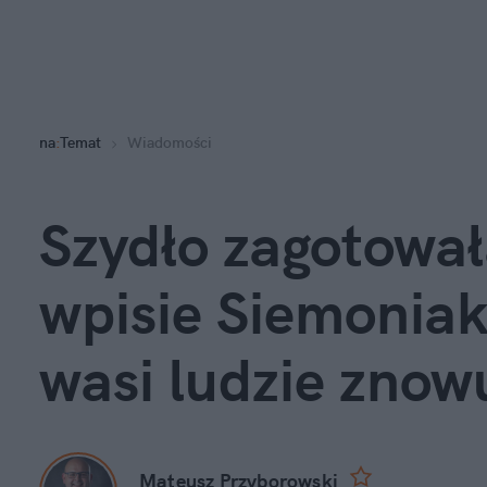
na
:
Temat
Wiadomości
Szydło zagotowała
wpisie Siemoniak
wasi ludzie znowu
Mateusz Przyborowski