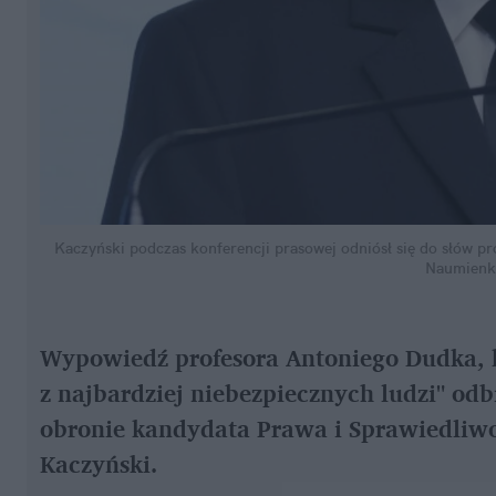
Kaczyński podczas konferencji prasowej odniósł się do słów p
Naumienk
Wypowiedź profesora Antoniego Dudka, k
z najbardziej niebezpiecznych ludzi" od
obronie kandydata Prawa i Sprawiedliwoś
Kaczyński.