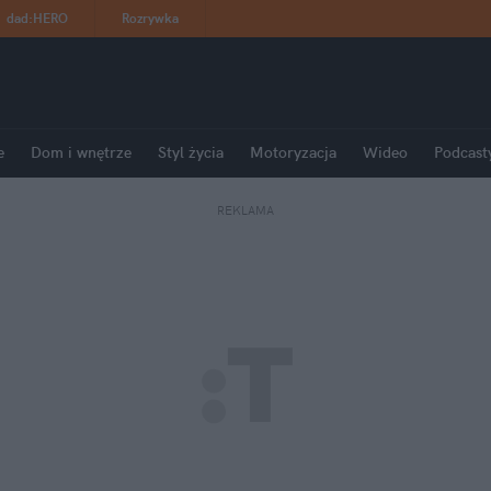
dad
:
HERO
Rozrywka
e
Dom i wnętrze
Styl życia
Motoryzacja
Wideo
Podcast
REKLAMA