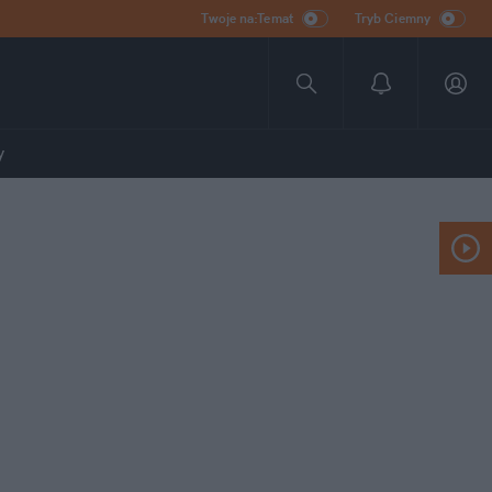
Twoje na:Temat
Tryb Ciemny
y