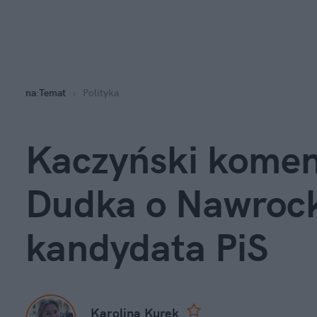
na
:
Temat
Polityka
Kaczyński koment
Dudka o Nawrocki
kandydata PiS
Karolina Kurek