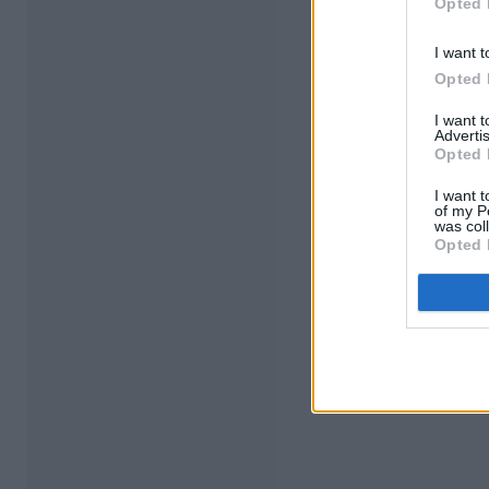
Opted 
I want t
Opted 
I want 
Advertis
Opted 
I want t
of my P
was col
Opted 