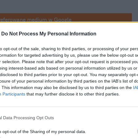
referowane medium w Google
-
Do Not Process My Personal Information
i prasowej, gdzie dziennikarze pytali go o 
niego Dudka, dotyczące przeszłości 
Karola 
to opt-out of the sale, sharing to third parties, or processing of your per
formation for targeted advertising by us, please use the below opt-out s
dydata, odniósł się również do przeszłości 
r selection. Please note that after your opt-out request is processed y
ył związany z "młodzieżówką komunistyczną".
eing interest-based ads based on personal information utilized by us or
disclosed to third parties prior to your opt-out. You may separately opt-
losure of your personal information by third parties on the IAB’s list of
. This information may also be disclosed by us to third parties on the
IA
Participants
that may further disclose it to other third parties.
l Data Processing Opt Outs
o opt-out of the Sharing of my personal data.