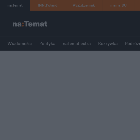
na
:
Temat
INN
:
Poland
ASZ
:
dziennik
mama
:
DU
Wiadomości
Polityka
naTemat extra
Rozrywka
Podróż