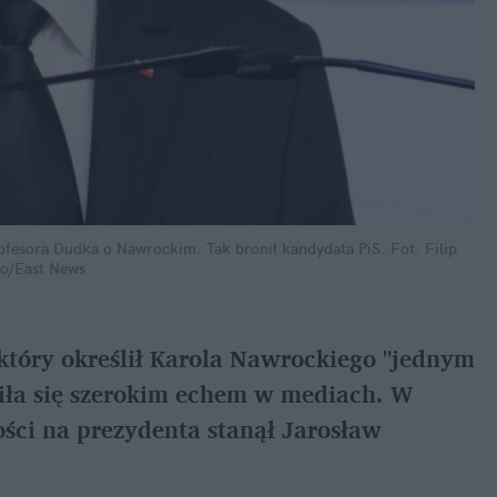
rofesora Dudka o Nawrockim. Tak bronił kandydata PiS.
Fot. Filip 
o/East News
tóry określił Karola Nawrockiego "jednym 
biła się szerokim echem w mediach. W 
ci na prezydenta stanął Jarosław 