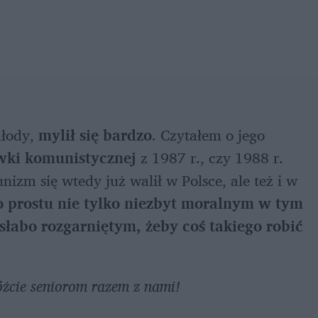
łody, 
mylił się bardzo
. Czytałem o jego 
wki komunistycznej
 z 1987 r., czy 1988 r. 
izm się wtedy już walił w Polsce, ale też i w 
o prostu nie tylko niezbyt moralnym w tym 
słabo rozgarniętym, żeby coś takiego robić
óżcie seniorom razem z nami!