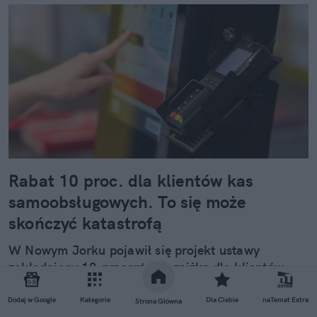
Rabat 10 proc. dla klientów kas
samoobsługowych. To się może
skończyć katastrofą
W Nowym Jorku pojawił się projekt ustawy
zakładający 10-procentową zniżkę dla klientów
korzystających z kas samoobsługowych. Na
pierwszy rzut oka brzmi jak sprawiedliwy podział
Dodaj w Google
Kategorie
Dla Ciebie
naTemat Extra
Strona Główna