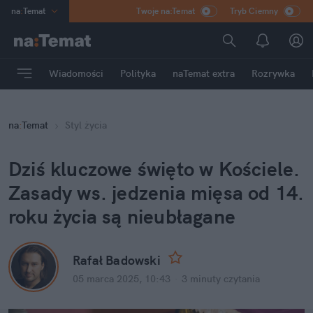
na
:
Temat
Twoje na:Temat
Tryb Ciemny
INN
:
Poland
ASZ
:
dziennik
Wiadomości
Polityka
naTemat extra
Rozrywka
mama
:
DU
dad
:
HERO
na
:
Temat
Styl życia
Rozrywka
Dziś kluczowe święto w Kościele. 
Zasady ws. jedzenia mięsa od 14. 
roku życia są nieubłagane
Rafał Badowski
05 marca 2025, 10:43
·
3 minuty
 czytania