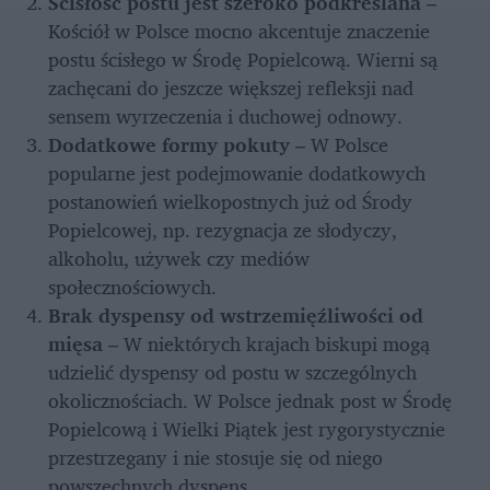
Ścisłość postu jest szeroko podkreślana
 – 
Kościół w Polsce mocno akcentuje znaczenie 
postu ścisłego w Środę Popielcową. Wierni są 
zachęcani do jeszcze większej refleksji nad 
sensem wyrzeczenia i duchowej odnowy.
Dodatkowe formy pokuty
 – W Polsce 
popularne jest podejmowanie dodatkowych 
postanowień wielkopostnych już od Środy 
Popielcowej, np. rezygnacja ze słodyczy, 
alkoholu, używek czy mediów 
społecznościowych.
Brak dyspensy od wstrzemięźliwości od 
mięsa
 – W niektórych krajach biskupi mogą 
udzielić dyspensy od postu w szczególnych 
okolicznościach. W Polsce jednak post w Środę 
Popielcową i Wielki Piątek jest rygorystycznie 
przestrzegany i nie stosuje się od niego 
powszechnych dyspens.