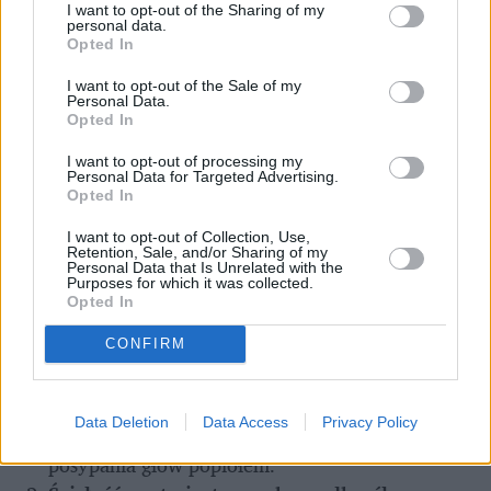
I want to opt-out of the Sharing of my
personal data.
Środa Popielcowa w Kościele katolickim na całym 
Opted In
świecie ma takie same zasady dotyczące postu i 
I want to opt-out of the Sale of my
wstrzemięźliwości od mięsa, ponieważ wynikają one 
Personal Data.
Opted In
z ogólnych norm prawa kanonicznego (Kodeks 
Prawa Kanonicznego, kan. 1251-1252). Jednak w 
I want to opt-out of processing my
Personal Data for Targeted Advertising.
Polsce istnieją pewne lokalne zwyczaje i 
Opted In
uwarunkowania, które mogą wpływać na sposób 
I want to opt-out of Collection, Use,
przeżywania tego dnia:
Retention, Sale, and/or Sharing of my
Personal Data that Is Unrelated with the
Purposes for which it was collected.
Powszechna praktyka uczestnictwa we Mszy 
Opted In
Świętej
 – Choć Środa Popielcowa nie jest 
świętem nakazanym, w Polsce znaczna część 
CONFIRM
wiernych bierze udział w liturgii tego dnia, co 
wynika z głęboko zakorzenionej tradycji 
Data Deletion
Data Access
Privacy Policy
religijnej i dużego przywiązania do obrzędu 
posypania głów popiołem.