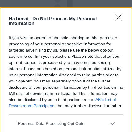
NaTemat -
Do Not Process My Personal
Information
If you wish to opt-out of the sale, sharing to third parties, or
processing of your personal or sensitive information for
targeted advertising by us, please use the below opt-out
section to confirm your selection. Please note that after your
opt-out request is processed you may continue seeing
Pociągiem z Polski do Włoch?!  
Nowość od PKP Intercity! | 
interest-based ads based on personal information utilized by
kierunek:PODRÓŻE
us or personal information disclosed to third parties prior to
your opt-out. You may separately opt-out of the further
disclosure of your personal information by third parties on the
IAB’s list of downstream participants. This information may
also be disclosed by us to third parties on the
IAB’s List of
Środa Popielcowa w Polsce
Downstream Participants
that may further disclose it to other
third parties.
Innym wątkiem dotyczącym Środy Popielcowej jest 
bogata, typowo polska tradycja tego dnia, jak w 
Personal Data Processing Opt Outs
przypadku wielu innych świąt. 