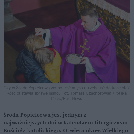
Czy w Środę Popielcową wolno jeść mięso i trzeba iść do kościoła? 
Kościół stawia sprawę jasno.
Fot. Tomasz Czachorowski/Polska 
Press/East News
Środa Popielcowa jest jednym z 
najważniejszych dni w kalendarzu liturgicznym 
Kościoła katolickiego. Otwiera okres Wielkiego 