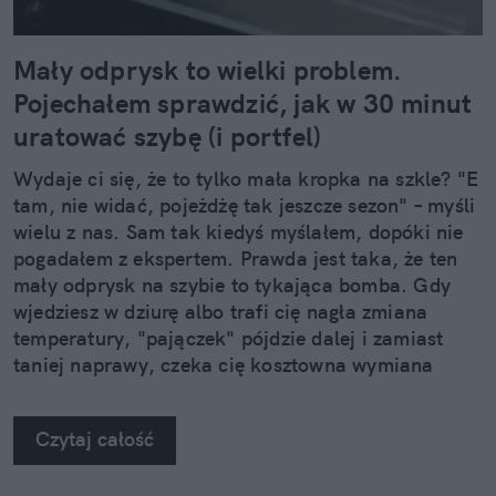
Mały odprysk to wielki problem.
Pojechałem sprawdzić, jak w 30 minut
uratować szybę (i portfel)
Wydaje ci się, że to tylko mała kropka na szkle? "E
tam, nie widać, pojeżdżę tak jeszcze sezon" – myśli
wielu z nas. Sam tak kiedyś myślałem, dopóki nie
pogadałem z ekspertem. Prawda jest taka, że ten
mały odprysk na szybie to tykająca bomba. Gdy
wjedziesz w dziurę albo trafi cię nagła zmiana
temperatury, "pajączek" pójdzie dalej i zamiast
taniej naprawy, czeka cię kosztowna wymiana
szyby. Wybrałem się do serwisu Autoglass®, żeby
na własne oczy zobaczyć, jak profesjonaliści radzą
Czytaj całość
sobie z takimi uszkodzeniami.