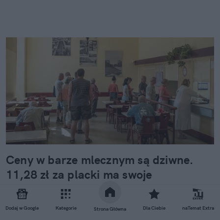
Ceny w barze mlecznym są dziwne.
11,28 zł za placki ma swoje
uzasadnienie
Ceny w barach mlecznych potrafią zaskoczyć
Dodaj w Google
Kategorie
Dla Ciebie
naTemat Extra
Strona Główna
niezaokrąglonymi końcówkami. Widok kwot rzędu