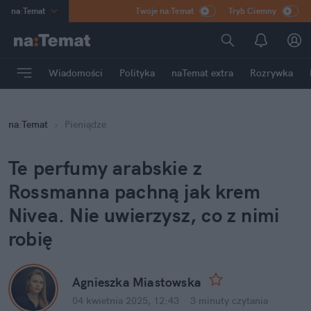
na
:
Temat
Twoje na:Temat
Tryb Ciemny
INN
:
Poland
ASZ
:
dziennik
Wiadomości
Polityka
naTemat extra
Rozrywka
mama
:
DU
dad
:
HERO
na
:
Temat
Pieniądze
Rozrywka
Te perfumy arabskie z 
Rossmanna pachną jak krem 
Nivea. Nie uwierzysz, co z nimi 
robię
Agnieszka Miastowska
04 kwietnia 2025, 12:43
·
3 minuty
 czytania