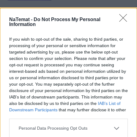
Za mniej niż 80 zł dostajemy nie tylko czysty, 
NaTemat -
Do Not Process My Personal
przyjemny zapach do noszenia solo, ale także 
Information
narzędzie do tworzenia własnych kompozycji. Jeśli 
chcesz pobawić się layeringiem, ale nie wiesz, od 
If you wish to opt-out of the sale, sharing to third parties, or
processing of your personal or sensitive information for
czego zacząć – Pure Musk to idealna baza. Jest 
targeted advertising by us, please use the below opt-out
uniwersalny, otulający i pasuje do każdego stylu 
section to confirm your selection. Please note that after your
zapachowego.
opt-out request is processed you may continue seeing
interest-based ads based on personal information utilized by
Czy pachnie jak mydło? Trochę tak. Czy przypomina 
us or personal information disclosed to third parties prior to
your opt-out. You may separately opt-out of the further
krem Nivea? Zdecydowanie. Ale w świecie perfum 
disclosure of your personal information by third parties on the
prostota czasami jest kluczem do największych 
IAB’s list of downstream participants. This information may
olśnień. Jeśli jeszcze go nie próbowałaś, koniecznie 
also be disclosed by us to third parties on the
IAB’s List of
daj mu szansę – może i ty odkryjesz w nim swoją 
Downstream Participants
that may further disclose it to other
nową zapachową tajną broń.
third parties.
Personal Data Processing Opt Outs
REKLAMA 