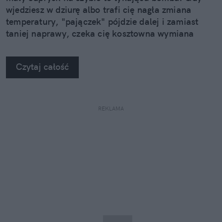
wjedziesz w dziurę albo trafi cię nagła zmiana
temperatury, "pajączek" pójdzie dalej i zamiast
taniej naprawy, czeka cię kosztowna wymiana
szyby. Wybrałem się do serwisu Autoglass®, żeby
na własne oczy zobaczyć, jak profesjonaliści radzą
Czytaj całość
sobie z takimi uszkodzeniami.
REKLAMA