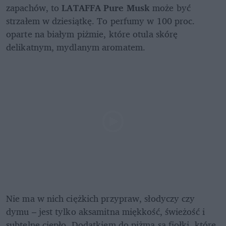
zapachów, to 
LATAFFA Pure Musk
 może być 
strzałem w dziesiątkę. To perfumy w 100 proc. 
oparte na białym piżmie, które otula skórę 
delikatnym, mydlanym aromatem. 
Nie ma w nich ciężkich przypraw, słodyczy czy 
dymu – jest tylko aksamitna miękkość, świeżość i 
subtelne ciepło. Dodatkiem do piżma są fiołki, które 