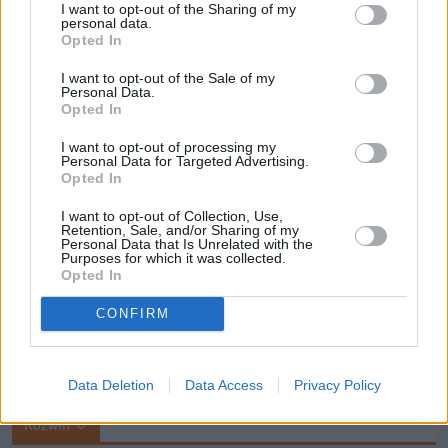
I want to opt-out of the Sharing of my
personal data.
Zamieściły go lokalne media, przekazują je również 
Opted In
politycy PiS – zrobił to m.in. poseł Ireneusz Zyska z 
I want to opt-out of the Sale of my
Dolnego Śląska, ale też Przemysław Czarnek. Dzięki 
Personal Data.
Opted In
niemu informacja dotarła na drugi koniec Polski. 
Portal Lublin24.pl pisze: "Przemysław Czarnek 
I want to opt-out of processing my
Personal Data for Targeted Advertising.
zaprasza na pielgrzymkę. Z okazji wyboru Karola 
Opted In
Nawrockiego na prezydenta".
I want to opt-out of Collection, Use,
Retention, Sale, and/or Sharing of my
Personal Data that Is Unrelated with the
Purposes for which it was collected.
Opted In
CONFIRM
Data Deletion
Data Access
Privacy Policy
Rozwiń