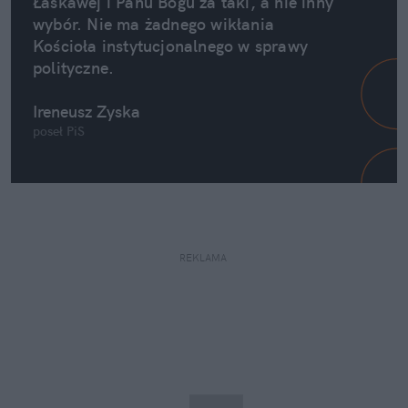
Łaskawej i Panu Bogu za taki, a nie inny 
wybór. Nie ma żadnego wikłania 
Kościoła instytucjonalnego w sprawy 
polityczne.
Ireneusz Zyska
poseł PiS
REKLAMA 