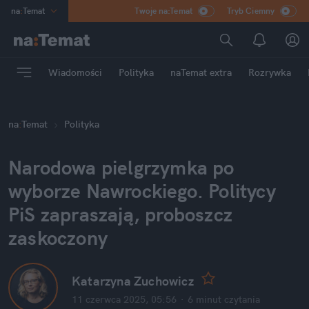
na
:
Temat
Twoje na:Temat
Tryb Ciemny
INN
:
Poland
ASZ
:
dziennik
Wiadomości
Polityka
naTemat extra
Rozrywka
mama
:
DU
dad
:
HERO
na
:
Temat
Polityka
Rozrywka
Narodowa pielgrzymka po 
wyborze Nawrockiego. Politycy 
PiS zapraszają, proboszcz 
zaskoczony
Katarzyna Zuchowicz
11 czerwca 2025, 05:56
·
6 minut
 czytania