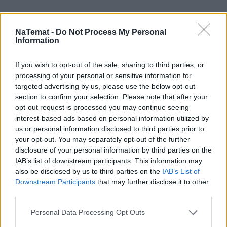
NaTemat -
Do Not Process My Personal
Information
If you wish to opt-out of the sale, sharing to third parties, or
processing of your personal or sensitive information for
targeted advertising by us, please use the below opt-out
section to confirm your selection. Please note that after your
opt-out request is processed you may continue seeing
interest-based ads based on personal information utilized by
us or personal information disclosed to third parties prior to
your opt-out. You may separately opt-out of the further
disclosure of your personal information by third parties on the
Pociągiem z Polski do Włoch?!  
IAB’s list of downstream participants. This information may
Nowość od PKP Intercity! | 
kierunek:PODRÓŻE
also be disclosed by us to third parties on the
IAB’s List of
Downstream Participants
that may further disclose it to other
third parties.
O 
narodowej pielgrzymce
 dowiedział się z plakatu, 
Personal Data Processing Opt Outs
który zobaczył w internecie. 