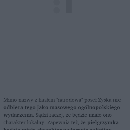
Mimo nazwy z hasłem "narodowa" poseł Zyska 
nie 
odbiera tego jako masowego ogólnopolskiego 
wydarzenia
. Sądzi raczej, że będzie miało ono 
charakter lokalny. Zapewnia też, że 
pielgrzymka 
będzie miała charakter wyłącznie religijny
. 