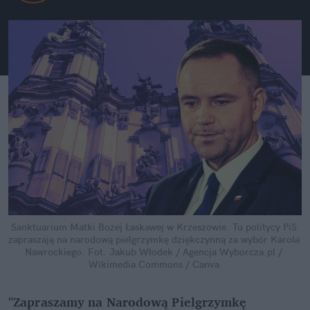
Sanktuarium Matki Bożej Łaskawej w Krzeszowie. Tu politycy PiS 
zapraszają na narodową pielgrzymkę dziękczynną za wybór Karola 
Nawrockiego.
Fot. Jakub Włodek / Agencja Wyborcza.pl / 
Wikimedia Commons / Canva
"Zapraszamy na Narodową Pielgrzymkę 