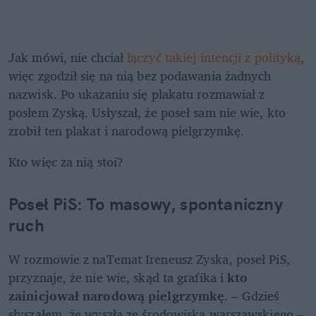
Jak mówi, nie chciał 
łączyć takiej intencji z polityką
, 
więc zgodził się na nią bez podawania żadnych 
nazwisk. Po ukazaniu się plakatu rozmawiał z 
posłem Zyską. Usłyszał, że poseł sam nie wie, kto 
zrobił ten plakat i narodową pielgrzymkę.
Kto więc za nią stoi?
Poseł PiS: To masowy, spontaniczny 
ruch
W rozmowie z naTemat Ireneusz Zyska, poseł PiS, 
przyznaje, że nie wie, skąd ta grafika i 
kto 
zainicjował narodową pielgrzymkę
. – Gdzieś 
słyszałem, że wyszła ze środowiska warszawskiego – 