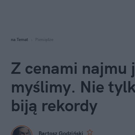
na
:
Temat
Pieniądze
Z cenami najmu je
myślimy. Nie tyl
biją rekordy
Bartosz Godziński