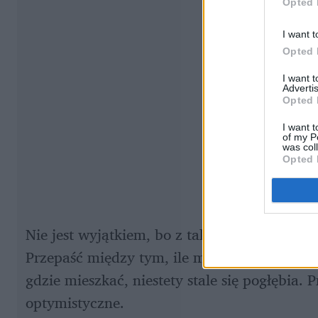
Opted 
I want t
Opted 
I want 
Advertis
Opted 
I want t
of my P
was col
Opted 
Nie jest wyjątkiem, bo z takimi problemami 
Przepaść między tym, ile mogą zapłacić z wy
gdzie mieszkać, niestety stale się pogłębia.
optymistyczne.