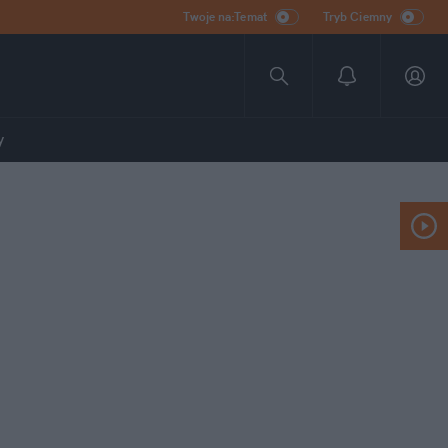
Twoje na:Temat
Tryb Ciemny
y