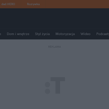
dad
:
HERO
Rozrywka
e
Dom i wnętrze
Styl życia
Motoryzacja
Wideo
Podcast
REKLAMA