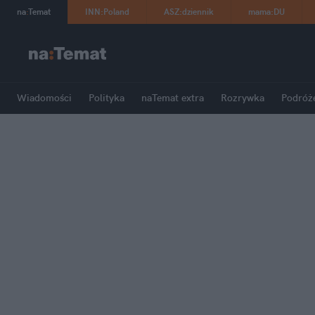
na
:
Temat
INN
:
Poland
ASZ
:
dziennik
mama
:
DU
Wiadomości
Polityka
naTemat extra
Rozrywka
Podróż