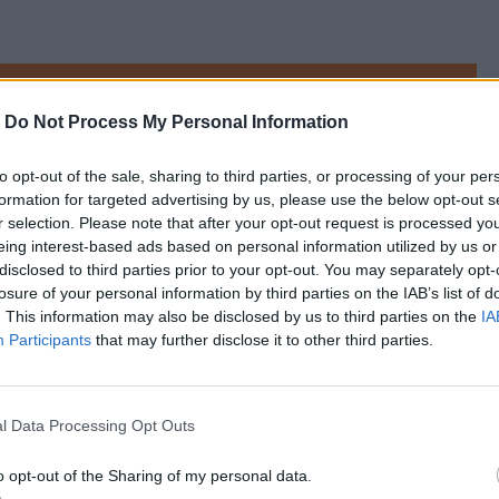
referowane medium w Google
-
Do Not Process My Personal Information
ków. 
Historie, takie jak opisane w naTemat  
to opt-out of the sale, sharing to third parties, or processing of your per
tka Karolina z Krakowa na wynajęcie 
formation for targeted advertising by us, please use the below opt-out s
wojej pensji. Gdyby nie pomoc rodziny, nie 
r selection. Please note that after your opt-out request is processed y
eing interest-based ads based on personal information utilized by us or
disclosed to third parties prior to your opt-out. You may separately opt-
losure of your personal information by third parties on the IAB’s list of
. This information may also be disclosed by us to third parties on the
IA
Participants
that may further disclose it to other third parties.
l Data Processing Opt Outs
o opt-out of the Sharing of my personal data.