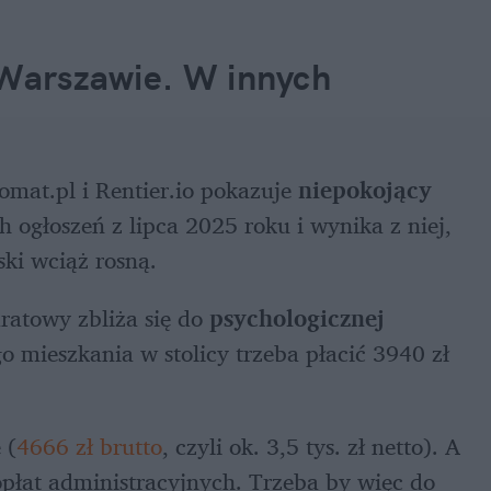
 Warszawie. W innych 
mat.pl i Rentier.io pokazuje
 niepokojący 
h ogłoszeń z lipca 2025 roku i wynika z niej, 
ki wciąż rosną. 
atowy zbliża się do 
psychologicznej 
mieszkania w stolicy trzeba płacić 3940 zł 
 (
4666 zł brutto
, czyli ok. 3,5 tys. zł netto). A 
opłat administracyjnych. Trzeba by więc do 