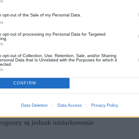
In
o opt-out of the Sale of my Personal Data.
In
to opt-out of processing my Personal Data for Targeted
ing.
In
o opt-out of Collection, Use, Retention, Sale, and/or Sharing
ersonal Data that Is Unrelated with the Purposes for which it
lected.
In
CONFIRM
mierzy się codziennie wielu Polaków. 
Data Deletion
Data Access
Privacy Policy
płaty, a tym, ile faktycznie muszą, by mieć 
 Prognozy są jednak umiarkowanie 