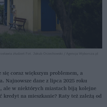
zostawia złudzeń
Fot. Jakub Orzechowski / Agencja Wyborcza.pl
 się coraz większym problemem, a 
a. Najnowsze dane z lipca 2025 roku 
, ale w niektórych miastach biją kolejne 
ć kredyt na mieszkanie? Raty też zależą od 