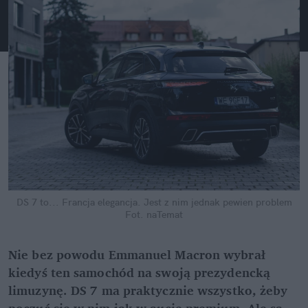
DS 7 to... Francja elegancja. Jest z nim jednak pewien problem
Fot. naTemat
Nie bez powodu Emmanuel Macron wybrał 
kiedyś ten samochód na swoją prezydencką 
limuzynę. DS 7 ma praktycznie wszystko, żeby 