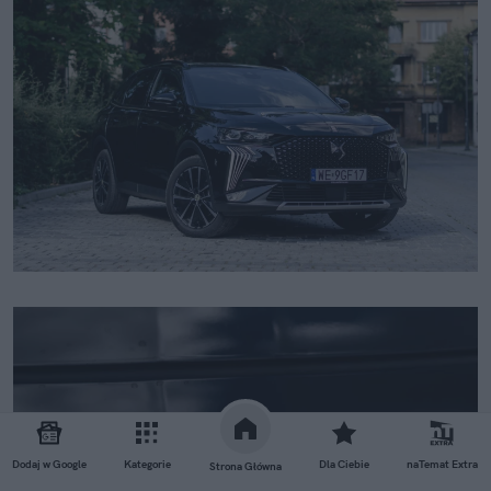
Dodaj w Google
Kategorie
Dla Ciebie
naTemat Extra
Strona Główna