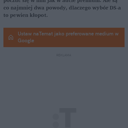
poczuć się w nim jak w aucie premium. Ale są 
co najmniej dwa powody, dlaczego wybór DS-a 
to pewien kłopot.
Ustaw naTemat jako preferowane medium w 
Google
REKLAMA 