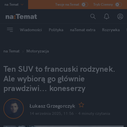
na
:
Temat
Twoje na:Temat
Tryb Ciemny
INN
:
Poland
ASZ
:
dziennik
Wiadomości
Polityka
naTemat extra
Rozrywka
mama
:
DU
dad
:
HERO
na
:
Temat
Motoryzacja
Rozrywka
Ten SUV to francuski rodzynek. 
Ale wybiorą go głównie 
prawdziwi... koneserzy
Łukasz Grzegorczyk
14 września 2025, 11:56
·
4 minuty
 czytania