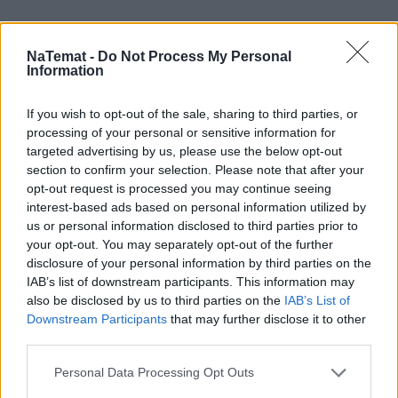
Sam projekt może się jednak podobać. Zestaw 
przycisków obok drążka automatycznej skrzyni 
NaTemat -
Do Not Process My Personal
Information
biegów to popis fantazji. Każdy z przełączników 
składa się z mozaiki wierzchołków małych piramid. 
If you wish to opt-out of the sale, sharing to third parties, or
processing of your personal or sensitive information for
REKLAMA 
targeted advertising by us, please use the below opt-out
section to confirm your selection. Please note that after your
opt-out request is processed you may continue seeing
interest-based ads based on personal information utilized by
us or personal information disclosed to third parties prior to
your opt-out. You may separately opt-out of the further
disclosure of your personal information by third parties on the
IAB’s list of downstream participants. This information may
also be disclosed by us to third parties on the
IAB’s List of
Downstream Participants
that may further disclose it to other
third parties.
Personal Data Processing Opt Outs