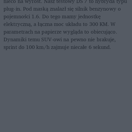
nieco na wyrost. Nasz testowy DS 7 to hybryda typu 
plug-in. Pod maską znalazł się silnik benzynowy o 
pojemności 1.6. Do tego mamy jednostkę 
elektryczną, a łączna moc układu to 300 KM. W 
parametrach na papierze wygląda to obiecująco. 
Dynamiki temu SUV-owi na pewno nie brakuje, 
sprint do 100 km/h zajmuje niecałe 6 sekund.