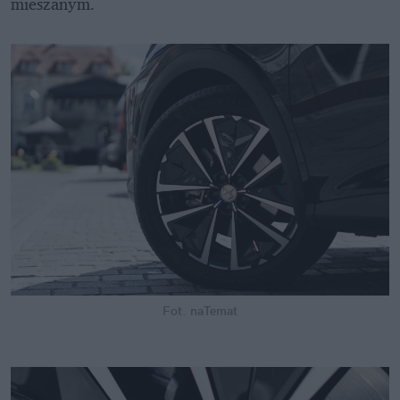
mieszanym. 
Fot. naTemat