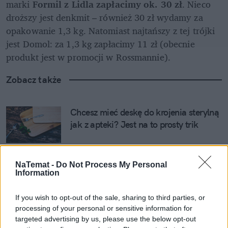
marki 
Formil z Lidla zapłacimy ok. 30 zł
. Nieco 
droższy jest denkmit – również 30 zł wydamy za 
opakowanie 1,3 kg. Natomiast najtańszy z tej trójki 
jest Domol: za 1,3 kg zapłacimy 11 zł (obecnie 
produkt jest w promocji w Rossmannie). 
Zobacz także
Chcesz mieć deskę do krojenia sterylną 
jak z apteki? Jest na to prosty trik
Prosty trik na niższe rachunki za 
NaTemat -
Do Not Process My Personal
ogrzewanie. Wystarczy zmienić 
Information
ustawienie okien
If you wish to opt-out of the sale, sharing to third parties, or
processing of your personal or sensitive information for
Różowe środki do sprzątania podbiły 
targeted advertising by us, please use the below opt-out
TikToka. Action ma je teraz w promocji