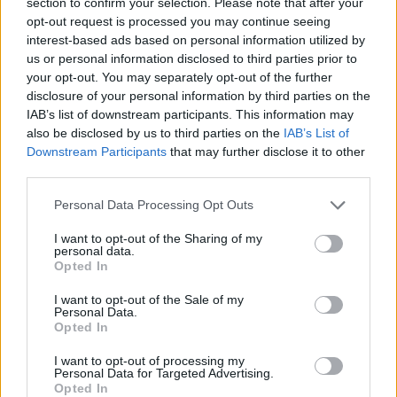
section to confirm your selection. Please note that after your
opt-out request is processed you may continue seeing
interest-based ads based on personal information utilized by
Lepiej sprawdź, jak ubezpieczyć balkon. 
us or personal information disclosed to third parties prior to
Inaczej możesz zapłacić nawet 250 tys. 
your opt-out. You may separately opt-out of the further
zł
disclosure of your personal information by third parties on the
IAB’s list of downstream participants. This information may
also be disclosed by us to third parties on the
IAB’s List of
Domowy trik na niższe rachunki za 
Downstream Participants
that may further disclose it to other
ogrzewanie. Wystarczą te dwie rzeczy
third parties.
Personal Data Processing Opt Outs
To po to jest trzecia komora w 
I want to opt-out of the Sharing of my
szufladzie pralki. Mnóstwo osób nie ma 
personal data.
o tym pojęcia
Opted In
I want to opt-out of the Sale of my
Personal Data.
Opted In
Nie przegap żadnej ważnej wiadomości i
obserwuj nas w Google News!
I want to opt-out of processing my
Personal Data for Targeted Advertising.
Opted In