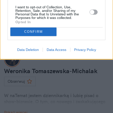
Więcej:
Dom
Zakupy
I want to opt-out of Collection, Use,
Retention, Sale, and/or Sharing of my
Personal Data that Is Unrelated with the
Purposes for which it was collected.
Opted In
CONFIRM
Data Deletion
Data Access
Privacy Policy
Weronika Tomaszewska-Michalak
Obserwuj
W naTemat jestem dziennikarką i lubię pisać o
show-biznesie. O tym, co nowego i zaskakującego
dzieje się u polskich i zagranicznych gwiazd.
Pokaż więcej