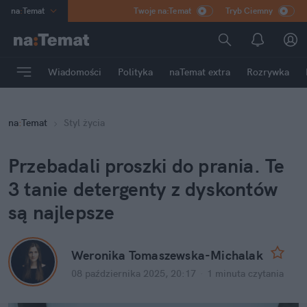
na
:
Temat
Twoje na:Temat
Tryb Ciemny
INN
:
Poland
ASZ
:
dziennik
Wiadomości
Polityka
naTemat extra
Rozrywka
mama
:
DU
dad
:
HERO
na
:
Temat
Styl życia
Rozrywka
Przebadali proszki do prania. Te 
3 tanie detergenty z dyskontów 
są najlepsze
Weronika Tomaszewska-Michalak
08 października 2025, 20:17
·
1 minuta
 czytania