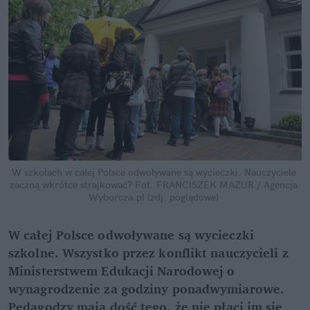
W szkołach w całej Polsce odwoływane są wycieczki. Nauczyciele 
zaczną wkrótce strajkować?
Fot. FRANCISZEK MAZUR / Agencja 
Wyborcza.pl (zdj. poglądowe)
W całej Polsce odwoływane są wycieczki 
szkolne. Wszystko przez konflikt nauczycieli z 
Ministerstwem Edukacji Narodowej o 
wynagrodzenie za godziny ponadwymiarowe. 
Pedagodzy mają dość tego, że nie płaci im się 