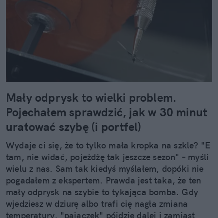
Mały odprysk to wielki problem.
Pojechałem sprawdzić, jak w 30 minut
uratować szybę (i portfel)
Wydaje ci się, że to tylko mała kropka na szkle? "E
tam, nie widać, pojeżdżę tak jeszcze sezon" – myśli
wielu z nas. Sam tak kiedyś myślałem, dopóki nie
pogadałem z ekspertem. Prawda jest taka, że ten
mały odprysk na szybie to tykająca bomba. Gdy
wjedziesz w dziurę albo trafi cię nagła zmiana
temperatury, "pajączek" pójdzie dalej i zamiast