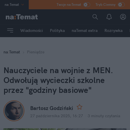
na
:
Temat
Twoje na:Temat
Tryb Ciemny
INN
:
Poland
ASZ
:
dziennik
Wiadomości
Polityka
naTemat extra
Rozrywka
mama
:
DU
dad
:
HERO
na
:
Temat
Pieniądze
Rozrywka
Nauczyciele na wojnie z MEN. 
Odwołują wycieczki szkolne 
przez "godziny basiowe"
Bartosz Godziński
27 października 2025, 16:27
·
3 minuty
 czytania