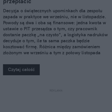
przepłacić
Decyzja o świątecznych upominkach dla zespołu
zapada w praktyce we wrześniu, nie w listopadzie.
Powody są dwa i oba są finansowe: jedna kwota w
ustawie o PIT przesądza o tym, czy pracownik
dostanie paczkę „na czysto", a logistyka nadruków
decyduje o tym, ile ta sama paczka będzie
kosztować firmę. Różnica między zamówieniem
złożonym we wrześniu a tym z połowy listopada
potrafi sięgnąć kilkudziesięciu procent.
Czytaj całość
REKLAMA