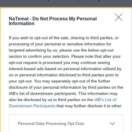
Zobacz także
NaTemat -
Do Not Process My Personal
Information
MEN wydało nowy komunikat ws. 
wycieczek szkolnych. Miał uspokoić 
If you wish to opt-out of the sale, sharing to third parties, or
nauczycieli...
processing of your personal or sensitive information for
targeted advertising by us, please use the below opt-out
section to confirm your selection. Please note that after your
MEN postawiło na swoim ws. 
opt-out request is processed you may continue seeing
wycieczek szkolnych. A nauczyciele są 
interest-based ads based on personal information utilized by
wściekli
us or personal information disclosed to third parties prior to
your opt-out. You may separately opt-out of the further
Trzaskowski ujawnił, czy też wypisał 
disclosure of your personal information by third parties on the
syna z edukacji zdrowotnej. To nie 
IAB’s list of downstream participants. This information may
also be disclosed by us to third parties on the
IAB’s List of
wszystkim się spodoba
Downstream Participants
that may further disclose it to other
third parties.
MEN podało nowy termin egzaminu 
ósmoklasisty. Poważna zmiana w roku 
Personal Data Processing Opt Outs
szkolnym 2026/27