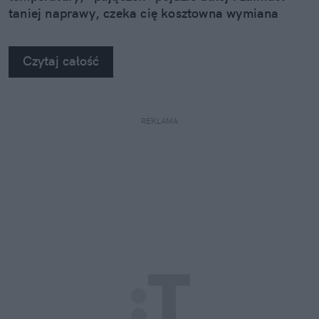
taniej naprawy, czeka cię kosztowna wymiana
szyby. Wybrałem się do serwisu Autoglass®, żeby
na własne oczy zobaczyć, jak profesjonaliści radzą
Czytaj całość
sobie z takimi uszkodzeniami.
REKLAMA