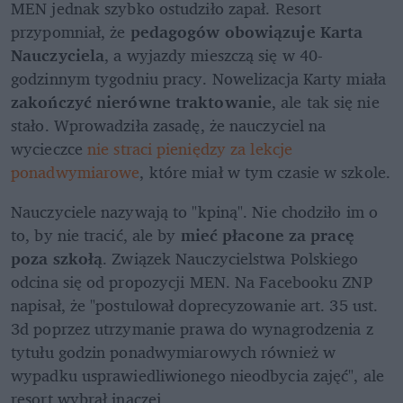
MEN jednak szybko ostudziło zapał. Resort 
przypomniał, że 
pedagogów obowiązuje Karta 
Nauczyciela
, a wyjazdy mieszczą się w 40-
godzinnym tygodniu pracy. Nowelizacja Karty miała 
zakończyć nierówne traktowanie
, ale tak się nie 
stało. Wprowadziła zasadę, że nauczyciel na 
wycieczce 
nie straci pieniędzy za lekcje 
ponadwymiarowe
, które miał w tym czasie w szkole.
Nauczyciele nazywają to "kpiną". Nie chodziło im o 
to, by nie tracić, ale by
 mieć płacone za pracę 
poza szkołą
. Związek Nauczycielstwa Polskiego 
odcina się od propozycji MEN. Na Facebooku ZNP 
napisał, że "postulował doprecyzowanie art. 35 ust. 
3d poprzez utrzymanie prawa do wynagrodzenia z 
tytułu godzin ponadwymiarowych również w 
wypadku usprawiedliwionego nieodbycia zajęć", ale 
resort wybrał inaczej.