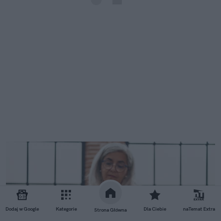
Dodaj w Google
Kategorie
Dla Ciebie
naTemat Extra
Strona Główna