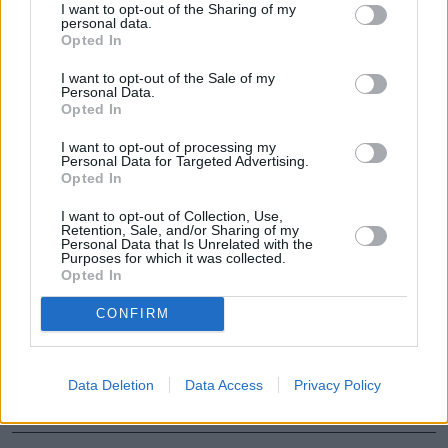
I want to opt-out of the Sharing of my
personal data.
Po latach doceniamy surowych 
Opted In
nauczycieli. Dlaczego nie chcemy 
I want to opt-out of the Sale of my
takich dla naszych dzieci?
Personal Data.
Opted In
To będą pierwsze od lat takie ferie 
I want to opt-out of processing my
zimowe. MEN podało oficjalne daty
Personal Data for Targeted Advertising.
Opted In
I want to opt-out of Collection, Use,
Retention, Sale, and/or Sharing of my
Personal Data that Is Unrelated with the
Nie przegap żadnej ważnej wiadomości i
Purposes for which it was collected.
Opted In
obserwuj nas w Google News!
CONFIRM
Więcej:
Edukacja
Nauczyciele
Dzieci
Strajk
Szkoły
Data Deletion
Data Access
Privacy Policy
MEN
Szkoła