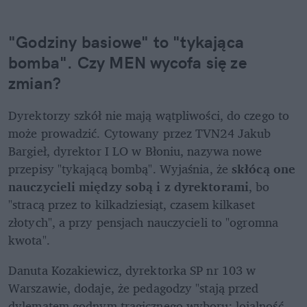
"Godziny basiowe" to "tykająca 
bomba". Czy MEN wycofa się ze 
zmian?
Dyrektorzy szkół nie mają wątpliwości, do czego to 
może prowadzić. Cytowany przez TVN24 Jakub 
Bargieł, dyrektor I LO w Błoniu, nazywa nowe 
przepisy "tykającą bombą". Wyjaśnia, że 
skłócą one 
nauczycieli między sobą i z dyrektorami
, bo 
"stracą przez to kilkadziesiąt, czasem kilkaset 
złotych", a przy pensjach nauczycieli to "ogromna 
kwota".
Danuta Kozakiewicz, dyrektorka SP nr 103 w 
Warszawie, dodaje, że pedagodzy "stają przed 
dylematem godnym tragicznego wyboru: lojalność 