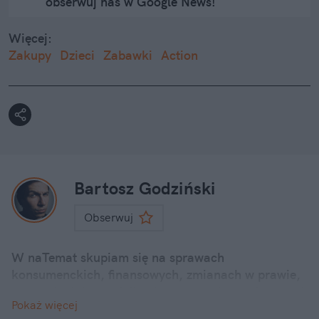
obserwuj nas w Google News!
Więcej:
Zakupy
Dzieci
Zabawki
Action
Bartosz Godziński
Obserwuj
W naTemat skupiam się na sprawach
konsumenckich, finansowych, zmianach w prawie,
promocjach i poradnikach. staram się przekazywać
Pokaż więcej
sprawy ważne i poważne i przede wszystkim bliskie