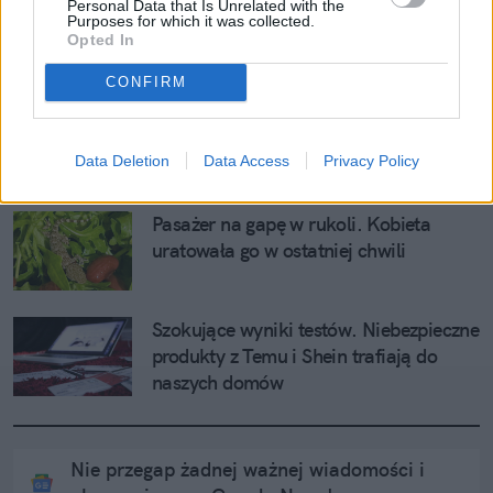
Personal Data that Is Unrelated with the
Już wiadomo, o ile wzrosną ceny 
Purposes for which it was collected.
alkoholu w 2026. Podatek będzie 
Opted In
wyższy niż planowano
CONFIRM
Tam wprowadzili podatek od kas 
samoobsługowych. Ponad 2 tys. zł od 
Data Deletion
Data Access
Privacy Policy
urządzenia
Pasażer na gapę w rukoli. Kobieta 
uratowała go w ostatniej chwili
Szokujące wyniki testów. Niebezpieczne 
produkty z Temu i Shein trafiają do 
naszych domów
Nie przegap żadnej ważnej wiadomości i