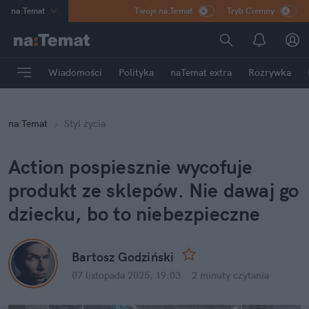
na
:
Temat
Twoje na:Temat
Tryb Ciemny
INN
:
Poland
ASZ
:
dziennik
Wiadomości
Polityka
naTemat extra
Rozrywka
mama
:
DU
dad
:
HERO
na
:
Temat
Styl życia
Rozrywka
Action pospiesznie wycofuje 
produkt ze sklepów. Nie dawaj go 
dziecku, bo to niebezpieczne
Bartosz Godziński
07 listopada 2025, 19:03
·
2 minuty
 czytania