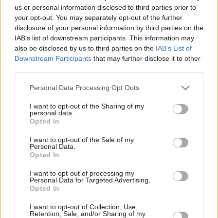
Z kolei
 niemal żadna z testowanych ładowarek 
us or personal information disclosed to third parties prior to
USB
 nie spełniała norm UE. Wiele z nich nagrzewało 
your opt-out. You may separately opt-out of the further
się do 88 stopni Celsjusza (przy dopuszczalnej 
disclosure of your personal information by third parties on the
normie 77 stopni), stwarzając realne zagrożenie 
IAB’s list of downstream participants. This information may
also be disclosed by us to third parties on the
IAB’s List of
pożarowe. Shein od razu wycofało szkodliwe 
Downstream Participants
that may further disclose it to other
produkty z oferty, a 
Komisja Europejska
third parties.
postanowiła skontrolować Temu. 
Personal Data Processing Opt Outs
Zobacz także
I want to opt-out of the Sharing of my
personal data.
Opted In
Action wzywa klientów do zwrotu. 
I want to opt-out of the Sale of my
"Natychmiast zaprzestań używania tego 
Personal Data.
produktu"
Opted In
I want to opt-out of processing my
Zaczyna ich już brakować w sklepach. 
Personal Data for Targeted Advertising.
A na święta będziemy płakać nad 
Opted In
cenami
I want to opt-out of Collection, Use,
Retention, Sale, and/or Sharing of my