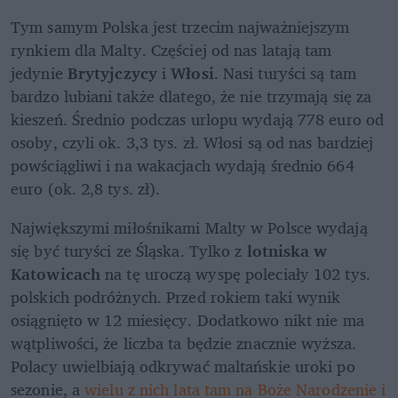
Tym samym Polska jest trzecim najważniejszym 
rynkiem dla Malty. Częściej od nas latają tam 
jedynie 
Brytyjczycy
 i 
Włosi
. Nasi turyści są tam 
bardzo lubiani także dlatego, że nie trzymają się za 
kieszeń. Średnio podczas urlopu wydają 778 euro od 
osoby, czyli ok. 3,3 tys. zł. Włosi są od nas bardziej 
powściągliwi i na wakacjach wydają średnio 664 
euro (ok. 2,8 tys. zł).
Największymi miłośnikami Malty w Polsce wydają 
się być turyści ze Śląska. Tylko z 
lotniska w 
Katowicach
 na tę uroczą wyspę poleciały 102 tys. 
polskich podróżnych. Przed rokiem taki wynik 
osiągnięto w 12 miesięcy. Dodatkowo nikt nie ma 
wątpliwości, że liczba ta będzie znacznie wyższa. 
Polacy uwielbiają odkrywać maltańskie uroki po 
sezonie, a 
wielu z nich lata tam na Boże Narodzenie i 