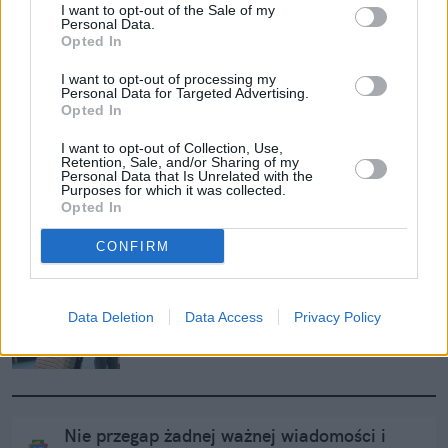
I want to opt-out of the Sale of my
Egipt ma mocną konkurencję. Nowy 
Personal Data.
podróżniczy hit na zimę podbija serca 
Opted In
Polaków
I want to opt-out of processing my
Personal Data for Targeted Advertising.
Opted In
Troje turystów zmarło w Turcji. Chwilę 
wcześniej zjedli uliczne jedzenie
I want to opt-out of Collection, Use,
Retention, Sale, and/or Sharing of my
Personal Data that Is Unrelated with the
Purposes for which it was collected.
Opted In
Europa nie chce turystów z Rosji. 
Właśnie utrudnili im życie do granic 
CONFIRM
możliwości
Wkurza cię doba hotelowa do 10 rano? 
Data Deletion
Data Access
Privacy Policy
Ten reżim rządzi światem
Nie przegap żadnej ważnej wiadomości i