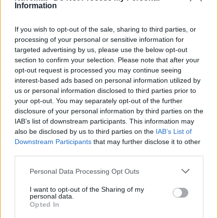
Malta-Polska w ramach eliminacji do mistrzostw 
Information
świata
. Po bardzo dobrym spotkaniu z Holandią 
wielu kibiców i turystów będzie chciało zobaczyć 
If you wish to opt-out of the sale, sharing to third parties, or
processing of your personal or sensitive information for
reprezentację Polski na żywo podczas urlopu. 
targeted advertising by us, please use the below opt-out
Trybuny stadionu Ta' Qali Stadium w centralnej 
section to confirm your selection. Please note that after your
części kraju z pewnością będą pełne biało-
opt-out request is processed you may continue seeing
czerwonych fanów.
interest-based ads based on personal information utilized by
us or personal information disclosed to third parties prior to
your opt-out. You may separately opt-out of the further
Zobacz także
disclosure of your personal information by third parties on the
IAB’s list of downstream participants. This information may
also be disclosed by us to third parties on the
IAB’s List of
Polacy mają nowy sposób 
Downstream Participants
that may further disclose it to other
podróżowania. Jest motywacją, ale i 
third parties.
zagrożeniem
Personal Data Processing Opt Outs
Wyjazd na święta coraz popularniejszy. 
I want to opt-out of the Sharing of my
Polacy wybierają zaskakujący kierunek
personal data.
Opted In