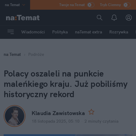
na
:
Temat
Twoje na:Temat
Tryb Ciemny
INN
:
Poland
ASZ
:
dziennik
Wiadomości
Polityka
naTemat extra
Rozrywka
mama
:
DU
dad
:
HERO
na
:
Temat
Podróże
Rozrywka
Polacy oszaleli na punkcie 
maleńkiego kraju. Już pobiliśmy 
historyczny rekord
Klaudia Zawistowska
18 listopada 2025, 05:10
·
2 minuty
 czytania