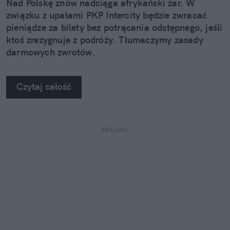
Nad Polskę znów nadciąga afrykański żar. W
związku z upałami PKP Intercity będzie zwracać
pieniądze za bilety bez potrącania odstępnego, jeśli
ktoś zrezygnuje z podróży. Tłumaczymy zasady
darmowych zwrotów.
Czytaj całość
REKLAMA