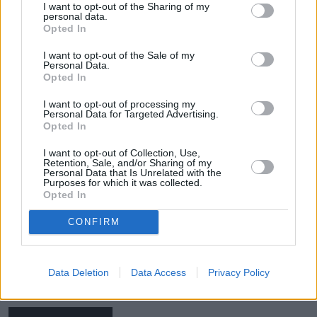
I want to opt-out of the Sharing of my
personal data.
Opted In
I want to opt-out of the Sale of my
Personal Data.
Opted In
I want to opt-out of processing my
Personal Data for Targeted Advertising.
Burze napędzą załamanie pogody po
Opted In
upałach. Alerty IMGW dla prawie
I want to opt-out of Collection, Use,
całej Polski
Retention, Sale, and/or Sharing of my
Personal Data that Is Unrelated with the
Purposes for which it was collected.
Jesteśmy właśnie u progu nagłego zwrotu w
Opted In
pogodzie. Po potężnym skwarze, który nie
opuszczał Polaków w środę, przetoczą się
CONFIRM
nawałnice. W niektórych regionach może być
naprawdę niebezpiecznie. IMGW wydał alerty 2 i 3
stopnia.
Data Deletion
Data Access
Privacy Policy