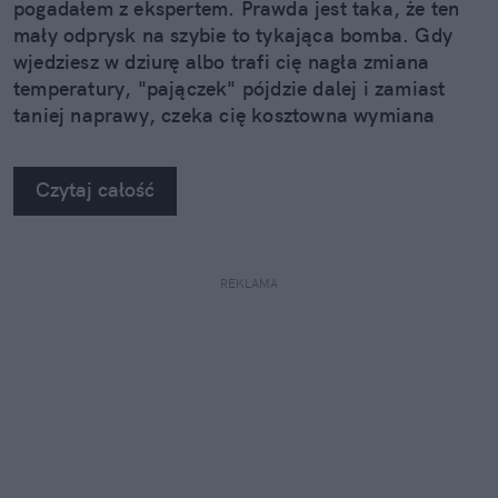
pogadałem z ekspertem. Prawda jest taka, że ten
mały odprysk na szybie to tykająca bomba. Gdy
wjedziesz w dziurę albo trafi cię nagła zmiana
temperatury, "pajączek" pójdzie dalej i zamiast
taniej naprawy, czeka cię kosztowna wymiana
szyby. Wybrałem się do serwisu Autoglass®, żeby
na własne oczy zobaczyć, jak profesjonaliści radzą
Czytaj całość
sobie z takimi uszkodzeniami.
REKLAMA