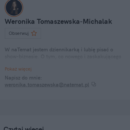
Weronika Tomaszewska-Michalak
Obserwuj
W naTemat jestem dziennikarką i lubię pisać o
show-biznesie. O tym, co nowego i zaskakującego
dzieje się u polskich i zagranicznych gwiazd.
Pokaż więcej
Internetowe dramy, kontrowersyjne wypowiedzi, a
także ciekawostki z życia codziennego znanych
Napisz do mnie:
twarzy – śledzę je wszystkie i informuję o nich w
weronika.tomaszewska@natemat.pl
swoich artykułach.
Czytaj więcej