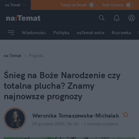
na
:
Temat
Twoje na:Temat
Tryb Ciemny
INN
:
Poland
ASZ
:
dziennik
Wiadomości
Polityka
naTemat extra
Rozrywka
mama
:
DU
dad
:
HERO
na
:
Temat
Pogoda
Rozrywka
Śnieg na Boże Narodzenie czy 
totalna plucha? Znamy 
najnowsze prognozy
Weronika Tomaszewska-Michalak
09 grudnia 2025, 06:00
·
1 minuta
 czytania