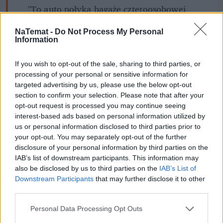
"To auto połyka bagaże czteroosobowej 
rodziny i pyta, czy to wszystko. Jeśli 
NaTemat -
Do Not Process My Personal
chodzi o relację ceny do oferowanej 
Information
przestrzeni, Octavia wciąż gra we własnej 
lidze" – pisaliśmy.
If you wish to opt-out of the sale, sharing to third parties, or
processing of your personal or sensitive information for
targeted advertising by us, please use the below opt-out
section to confirm your selection. Please note that after your
opt-out request is processed you may continue seeing
REKLAMA 
interest-based ads based on personal information utilized by
us or personal information disclosed to third parties prior to
your opt-out. You may separately opt-out of the further
disclosure of your personal information by third parties on the
IAB’s list of downstream participants. This information may
also be disclosed by us to third parties on the
IAB’s List of
Downstream Participants
that may further disclose it to other
third parties.
Personal Data Processing Opt Outs