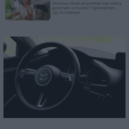
Domowy obiad od podstaw bez stania 
godzinami w kuchni? Sprawdziłam, 
czy to możliwe