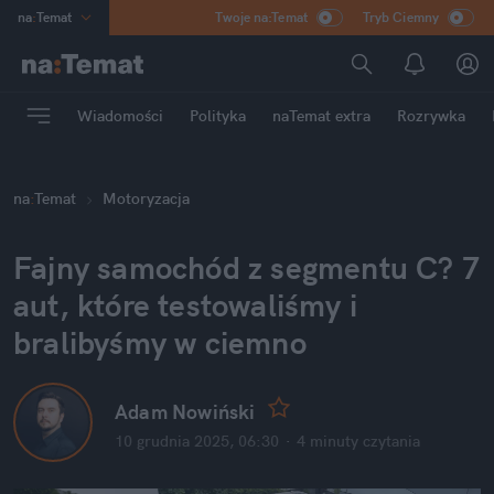
na
:
Temat
Twoje na:Temat
Tryb Ciemny
INN
:
Poland
ASZ
:
dziennik
Wiadomości
Polityka
naTemat extra
Rozrywka
mama
:
DU
dad
:
HERO
na
:
Temat
Motoryzacja
Rozrywka
Fajny samochód z segmentu C? 7 
aut, które testowaliśmy i 
bralibyśmy w ciemno
Adam Nowiński
10 grudnia 2025, 06:30
·
4 minuty
 czytania