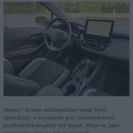
Minusy? System multimedialny wciąż bywa 
specyficzny, a wyciszenie przy autostradowych 
prędkościach mogłoby być lepsze. Mimo to, jako 
uniwersalne auto na lata to pewniak.