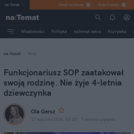
na
:
Temat
Twoje na:Temat
Tryb Ciemny
INN
:
Poland
ASZ
:
dziennik
Wiadomości
Polityka
naTemat extra
Rozrywka
mama
:
DU
dad
:
HERO
na
:
Temat
Kraj
Rozrywka
Funkcjonariusz SOP zaatakował 
swoją rodzinę. Nie żyje 4-letnia 
dziewczynka
Ola Gersz
27 stycznia 2026, 07:33
·
1 minuta
 czytania