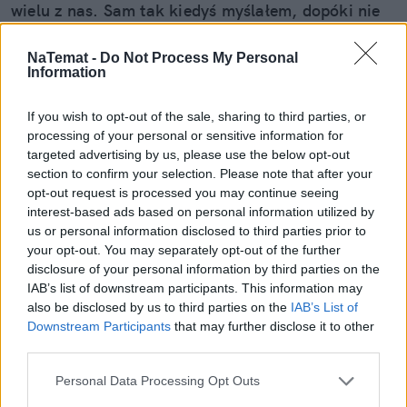
wielu z nas. Sam tak kiedyś myślałem, dopóki nie
pogadałem z ekspertem. Prawda jest taka, że ten
mały odprysk na szybie to tykająca bomba. Gdy
NaTemat -
Do Not Process My Personal
Information
wjedziesz w dziurę albo trafi cię nagła zmiana
temperatury, "pajączek" pójdzie dalej i zamiast
If you wish to opt-out of the sale, sharing to third parties, or
taniej naprawy, czeka cię kosztowna wymiana
processing of your personal or sensitive information for
szyby. Wybrałem się do serwisu Autoglass®, żeby
targeted advertising by us, please use the below opt-out
na własne oczy zobaczyć, jak profesjonaliści radzą
section to confirm your selection. Please note that after your
Czytaj całość
sobie z takimi uszkodzeniami.
opt-out request is processed you may continue seeing
interest-based ads based on personal information utilized by
us or personal information disclosed to third parties prior to
your opt-out. You may separately opt-out of the further
REKLAMA
disclosure of your personal information by third parties on the
IAB’s list of downstream participants. This information may
also be disclosed by us to third parties on the
IAB’s List of
Downstream Participants
that may further disclose it to other
third parties.
Personal Data Processing Opt Outs