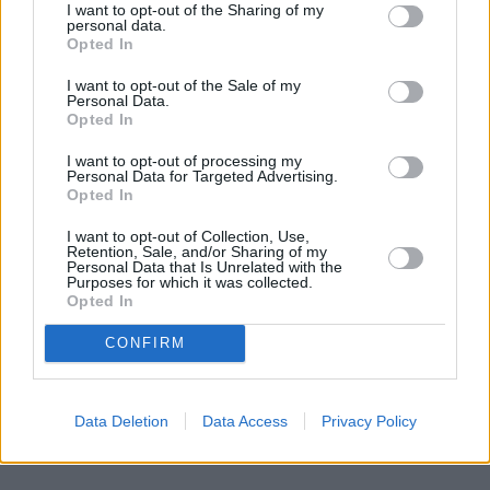
Wydaje ci się, że to tylko mała kropka na szkle? "E
I want to opt-out of the Sharing of my
personal data.
tam, nie widać, pojeżdżę tak jeszcze sezon" – myśli
Opted In
wielu z nas. Sam tak kiedyś myślałem, dopóki nie
I want to opt-out of the Sale of my
pogadałem z ekspertem. Prawda jest taka, że ten
Personal Data.
mały odprysk na szybie to tykająca bomba. Gdy
Opted In
wjedziesz w dziurę albo trafi cię nagła zmiana
I want to opt-out of processing my
temperatury, "pajączek" pójdzie dalej i zamiast
Personal Data for Targeted Advertising.
taniej naprawy, czeka cię kosztowna wymiana
Opted In
szyby. Wybrałem się do serwisu Autoglass®, żeby
I want to opt-out of Collection, Use,
na własne oczy zobaczyć, jak profesjonaliści radzą
Retention, Sale, and/or Sharing of my
Czytaj całość
Personal Data that Is Unrelated with the
sobie z takimi uszkodzeniami.
Purposes for which it was collected.
Opted In
CONFIRM
REKLAMA
Data Deletion
Data Access
Privacy Policy