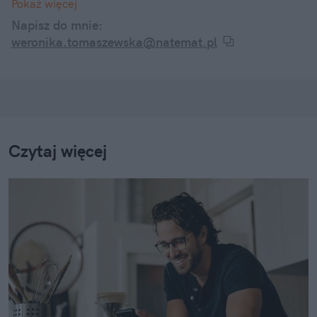
Pokaż więcej
Internetowe dramy, kontrowersyjne wypowiedzi, a
także ciekawostki z życia codziennego znanych
Napisz do mnie:
twarzy – śledzę je wszystkie i informuję o nich w
weronika.tomaszewska@natemat.pl
swoich artykułach.
Czytaj więcej