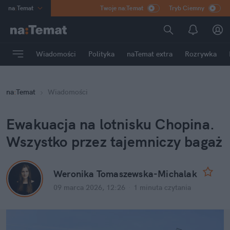
na
:
Temat
Twoje na:Temat
Tryb Ciemny
INN
:
Poland
ASZ
:
dziennik
Wiadomości
Polityka
naTemat extra
Rozrywka
mama
:
DU
dad
:
HERO
na
:
Temat
Wiadomości
Rozrywka
Ewakuacja na lotnisku Chopina. 
Wszystko przez tajemniczy bagaż
Weronika Tomaszewska-Michalak
09 marca 2026, 12:26
·
1 minuta
 czytania