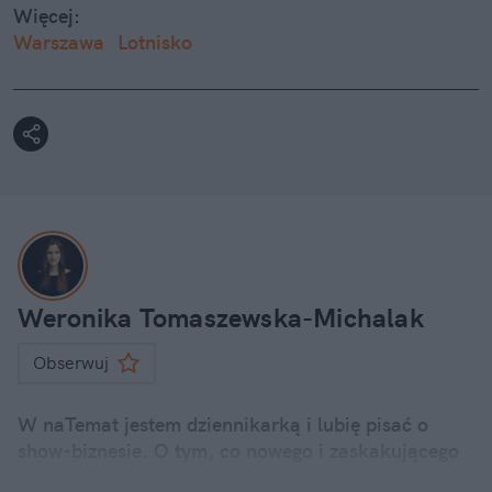
Więcej:
Warszawa
Lotnisko
Weronika Tomaszewska-Michalak
Obserwuj
W naTemat jestem dziennikarką i lubię pisać o
show-biznesie. O tym, co nowego i zaskakującego
dzieje się u polskich i zagranicznych gwiazd.