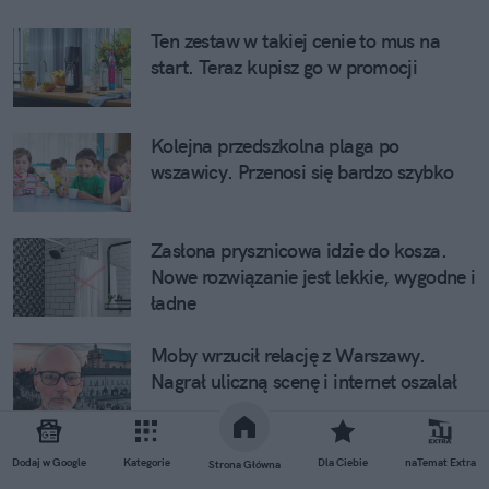
Ten zestaw w takiej cenie to mus na
start. Teraz kupisz go w promocji
Kolejna przedszkolna plaga po
wszawicy. Przenosi się bardzo szybko
Zasłona prysznicowa idzie do kosza.
Nowe rozwiązanie jest lekkie, wygodne i
ładne
Moby wrzucił relację z Warszawy.
Nagrał uliczną scenę i internet oszalał
Kierowca z Warszawy ruszył w trasę w
Dodaj w Google
Kategorie
Dla Ciebie
naTemat Extra
Strona Główna
spódnicy. Pasażerowie chwalą, ZTM