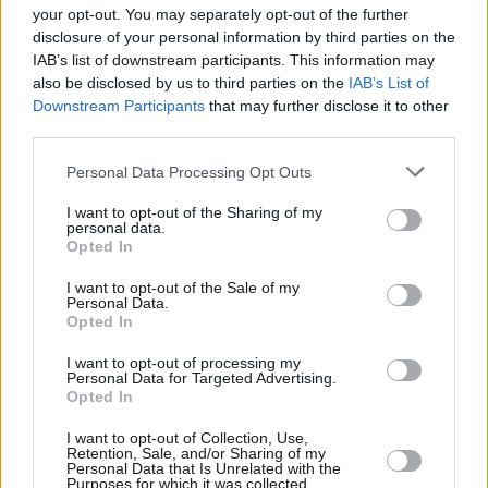
your opt-out. You may separately opt-out of the further
disclosure of your personal information by third parties on the
IAB’s list of downstream participants. This information may
also be disclosed by us to third parties on the
IAB’s List of
Downstream Participants
that may further disclose it to other
third parties.
Personal Data Processing Opt Outs
I want to opt-out of the Sharing of my
personal data.
Tymczasem model mojego redakcyjnego kolegi 
Opted In
twierdzi, że na zdjęciu znajduje się "polski 
I want to opt-out of the Sale of my
dziennikarz, publicysta i pisarz, 
Szymon Hołownia
". 
Personal Data.
Opted In
Mało tego, sztuczna inteligencja przekonuje, że 
zdjęcie pochodzi najpewniej "z materiałów 
I want to opt-out of processing my
Personal Data for Targeted Advertising.
promocyjnych związanych z jego wcześniejszą 
Opted In
działalnością społeczną lub medialną", o czym 
świadczyć ma "luźniejszy, sportowy ubiór". 
I want to opt-out of Collection, Use,
Retention, Sale, and/or Sharing of my
Personal Data that Is Unrelated with the
Purposes for which it was collected.