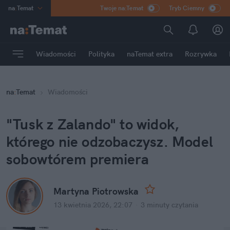
na
:
Temat
Twoje na:Temat
Tryb Ciemny
INN
:
Poland
ASZ
:
dziennik
Wiadomości
Polityka
naTemat extra
Rozrywka
mama
:
DU
dad
:
HERO
na
:
Temat
Wiadomości
Rozrywka
"Tusk z Zalando" to widok, 
którego nie odzobaczysz. Model 
sobowtórem premiera
Martyna Piotrowska
13 kwietnia 2026, 22:07
·
3 minuty
 czytania