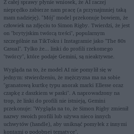
Z całej sprawy płynie wniosek, że AI raczej 
nieprędko zabierze nam pracę (a przynajmniej taką 
mam nadzieję). "Mój" model przekonuje bowiem, że 
człowiek na zdjęciu to Simon Rigby. Twierdzi, że jest 
on "brytyjskim twórcą treści", popularnym 
szczególnie na TikToku i Instagramie jako "The 80s 
Casual". Tylko że... linki do profili rzekomego 
"twórcy", które podaje Gemini, są nieaktywne. 
Wygląda na to, że model AI nie pomylił się w 
jednym: stwierdzeniu, że mężczyzna ma na sobie 
"granatową kurtkę typu anorak marki Ellesse oraz 
czapkę z daszkiem w paski". A naprowadzony na 
trop, że linki do profili nie istnieją, Gemini 
przekonuje: "Wygląda na to, że Simon Rigby zmienił 
nazwy swoich profili lub używa nieco innych 
uchwytów (handle), aby uniknąć pomyłek z innymi 
kontami o podobnej tematyce". 