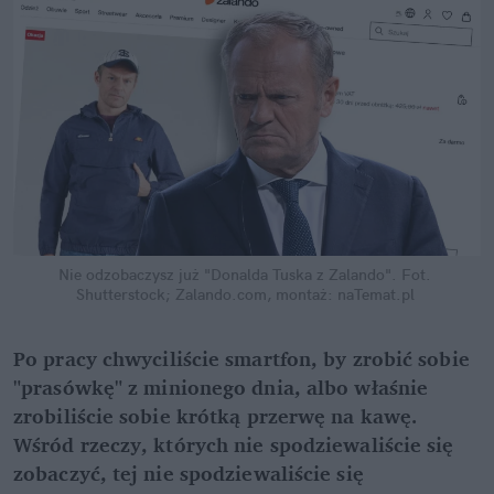
Nie odzobaczysz już "Donalda Tuska z Zalando".
Fot. 
Shutterstock; Zalando.com, montaż: naTemat.pl
Po pracy chwyciliście smartfon, by zrobić sobie 
"prasówkę" z minionego dnia, albo właśnie 
zrobiliście sobie krótką przerwę na kawę. 
Wśród rzeczy, których nie spodziewaliście się 
zobaczyć, tej nie spodziewaliście się 