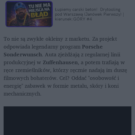
Łupiemy carski beton!  Drytooling 
pod Warszawą (Janówek Pierwszy) | 
kierunek:GÓRY #4
To nie są zwykłe okleiny z marketu. Za projekt 
odpowiada legendarny program 
Porsche 
Sonderwunsch
. Auta zjeżdżają z regularnej linii 
produkcyjnej w 
Zuffenhausen
, a potem trafiają w 
ręce rzemieślników, którzy ręcznie nadają im duszę 
filmowych bohaterów. Cel? Oddać "osobowość i 
energię" zabawek w formie metalu, skóry i koni 
mechanicznych.