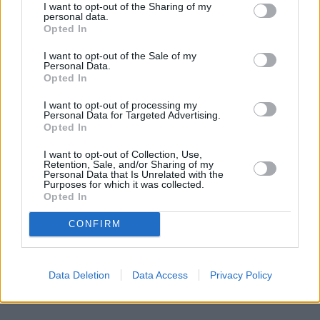
Czy to wystarczy, by odwrócić spadkowe trendy? 
I want to opt-out of the Sharing of my
personal data.
Zobaczymy. Jedno jest pewne: między 
Opted In
purystycznym GT3, elektrycznym SUV-em a 911-tką 
I want to opt-out of the Sale of my
o wyglądzie Buzza Astrala, Porsche robi wszystko, 
Personal Data.
Opted In
by o nich mówiono. I to im się udaje.
I want to opt-out of processing my
Personal Data for Targeted Advertising.
Opted In
Nie przegap żadnej ważnej wiadomości i
obserwuj nas w Google News!
I want to opt-out of Collection, Use,
Retention, Sale, and/or Sharing of my
Personal Data that Is Unrelated with the
Purposes for which it was collected.
Więcej:
Opted In
Porsche
Samochody luksusowe
CONFIRM
Data Deletion
Data Access
Privacy Policy