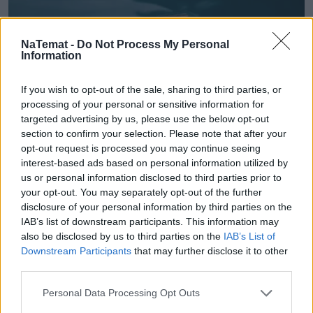
NaTemat -
Do Not Process My Personal
Information
If you wish to opt-out of the sale, sharing to third parties, or
Motoryzacja
processing of your personal or sensitive information for
targeted advertising by us, please use the below opt-out
section to confirm your selection. Please note that after your
Ferrari lub Porsche na spółkę z 
opt-out request is processed you may continue seeing
kumplami? Gen Z znalazło genialny 
interest-based ads based on personal information utilized by
us or personal information disclosed to third parties prior to
sposób na luksus
your opt-out. You may separately opt-out of the further
disclosure of your personal information by third parties on the
IAB’s list of downstream participants. This information may
Oprócz mocy, Porsche stawia na luksus, bo do oferty 
also be disclosed by us to third parties on the
IAB’s List of
trafia nowy pakiet 
Interior Style Package
, 
Downstream Participants
that may further disclose it to other
third parties.
dostępny dla wszystkich elektrycznych modeli 
Cayenne. 
Personal Data Processing Opt Outs