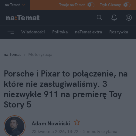
na
:
Temat
Twoje na:Temat
Tryb Ciemny
INN
:
Poland
ASZ
:
dziennik
Wiadomości
Polityka
naTemat extra
Rozrywka
mama
:
DU
dad
:
HERO
na
:
Temat
Motoryzacja
Rozrywka
Porsche i Pixar to połączenie, na 
które nie zasługiwaliśmy. 3 
niezwykłe 911 na premierę Toy 
Story 5
Adam Nowiński
23 kwietnia 2026, 18:22
·
2 minuty
 czytania