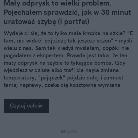
Mały odprysk to wielki problem.
Pojechałem sprawdzić, jak w 30 minut
uratować szybę (i portfel)
Wydaje ci się, że to tylko mała kropka na szkle? "E
tam, nie widać, pojeżdżę tak jeszcze sezon" – myśli
wielu z nas. Sam tak kiedyś myślałem, dopóki nie
pogadałem z ekspertem. Prawda jest taka, że ten
mały odprysk na szybie to tykająca bomba. Gdy
wjedziesz w dziurę albo trafi cię nagła zmiana
temperatury, "pajączek" pójdzie dalej i zamiast
taniej naprawy, czeka cię kosztowna wymiana
szyby. Wybrałem się do serwisu Autoglass®, żeby
na własne oczy zobaczyć, jak profesjonaliści radzą
Czytaj całość
sobie z takimi uszkodzeniami.
REKLAMA