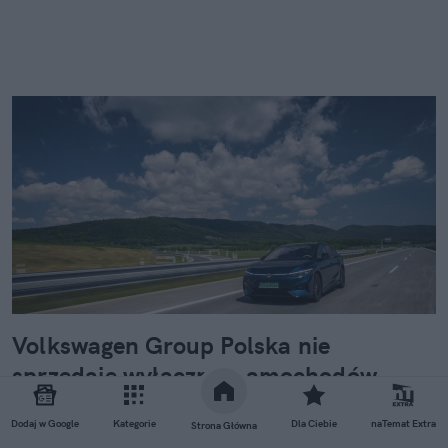
Volkswagen Group Polska nie
sprzedaje wyłącznie samochodów.
Dziś przewagą jest cały ekosystem
Dodaj w Google
Kategorie
Dla Ciebie
naTemat Extra
Strona Główna
Trwają wakacje i podczas rodzinnego wyjazdu