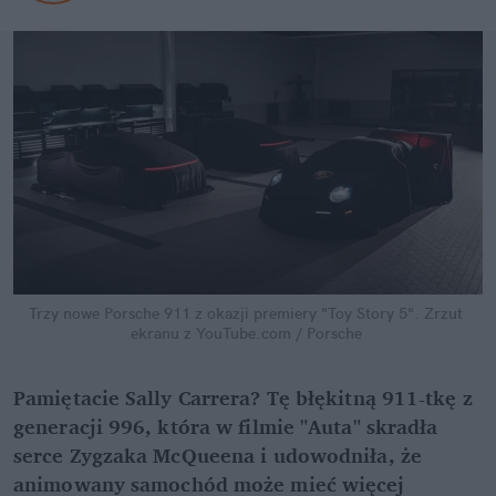
Trzy nowe Porsche 911 z okazji premiery "Toy Story 5".
Zrzut 
ekranu z YouTube.com / Porsche
Pamiętacie Sally Carrera? Tę błękitną 911-tkę z 
generacji 996, która w filmie "Auta" skradła 
serce Zygzaka McQueena i udowodniła, że 
animowany samochód może mieć więcej 