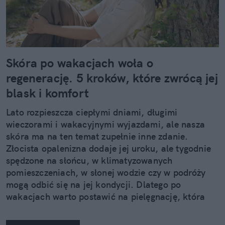
Skóra po wakacjach woła o
regenerację. 5 kroków, które zwrócą jej
blask i komfort
Lato rozpieszcza ciepłymi dniami, długimi
wieczorami i wakacyjnymi wyjazdami, ale nasza
skóra ma na ten temat zupełnie inne zdanie.
Złocista opalenizna dodaje jej uroku, ale tygodnie
spędzone na słońcu, w klimatyzowanych
pomieszczeniach, w słonej wodzie czy w podróży
mogą odbić się na jej kondycji. Dlatego po
wakacjach warto postawić na pielęgnację, która
nie kończy się na samym nawilżeniu. Sprawdzamy,
jak pięć kosmetyków z linii Neuro Adapt marki