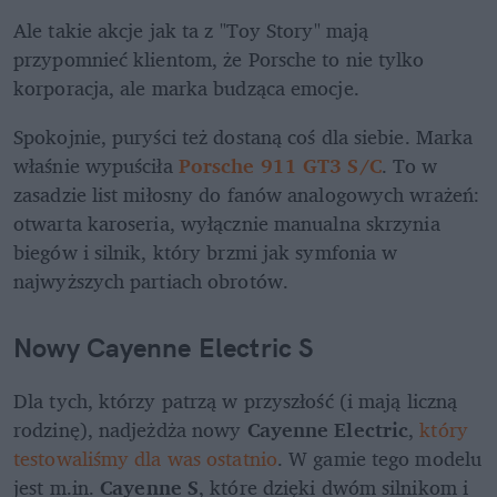
Ale takie akcje jak ta z "Toy Story" mają 
przypomnieć klientom, że Porsche to nie tylko 
korporacja, ale marka budząca emocje.
Spokojnie, puryści też dostaną coś dla siebie. Marka 
właśnie wypuściła 
Porsche 911 GT3 S/C
. To w 
zasadzie list miłosny do fanów analogowych wrażeń: 
otwarta karoseria, wyłącznie manualna skrzynia 
biegów i silnik, który brzmi jak symfonia w 
najwyższych partiach obrotów.
Nowy Cayenne Electric S
Dla tych, którzy patrzą w przyszłość (i mają liczną 
rodzinę), nadjeżdża nowy 
Cayenne Electric
, 
który 
testowaliśmy dla was ostatnio
. W gamie tego modelu 
jest m.in. 
Cayenne S
, które dzięki dwóm silnikom i 