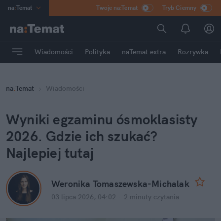
na
:
Temat
Twoje na:Temat
Tryb Ciemny
INN
:
Poland
ASZ
:
dziennik
Wiadomości
Polityka
naTemat extra
Rozrywka
mama
:
DU
dad
:
HERO
na
:
Temat
Wiadomości
Rozrywka
Wyniki egzaminu ósmoklasisty 
2026. Gdzie ich szukać? 
Najlepiej tutaj
Weronika Tomaszewska-Michalak
03 lipca 2026, 04:02
·
2 minuty
 czytania