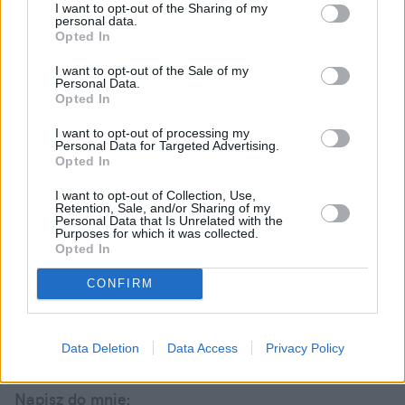
I want to opt-out of the Sharing of my
personal data.
Opted In
I want to opt-out of the Sale of my
Personal Data.
Opted In
I want to opt-out of processing my
Personal Data for Targeted Advertising.
Opted In
I want to opt-out of Collection, Use,
Retention, Sale, and/or Sharing of my
Weronika Tomaszewska-Michalak
Personal Data that Is Unrelated with the
Purposes for which it was collected.
Opted In
Obserwuj
CONFIRM
W naTemat jestem dziennikarką i lubię pisać o
show-biznesie. O tym, co nowego i zaskakującego
Data Deletion
Data Access
Privacy Policy
dzieje się u polskich i zagranicznych gwiazd.
Pokaż więcej
Internetowe dramy, kontrowersyjne wypowiedzi, a
także ciekawostki z życia codziennego znanych
Napisz do mnie: