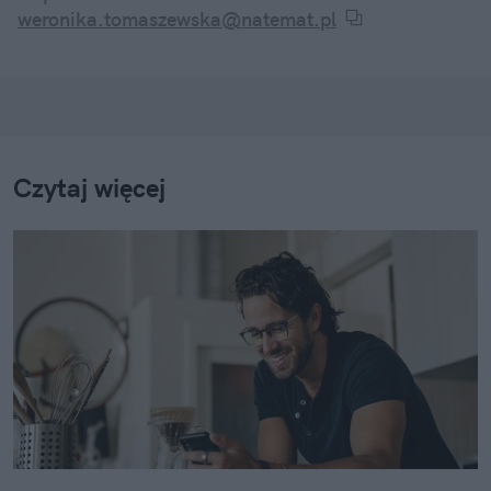
twarzy – śledzę je wszystkie i informuję o nich w
weronika.tomaszewska@natemat.pl
swoich artykułach.
Czytaj więcej