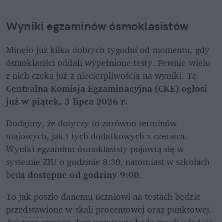
Wyniki egzaminów ósmoklasistów
Minęło już kilka dobrych tygodni od momentu, gdy 
ósmoklasiści oddali wypełnione testy. Pewnie wielu 
z nich czeka już z niecierpliwością na wyniki. Te 
Centralna Komisja Egzaminacyjna (CKE) ogłosi 
już w piątek, 3 lipca 2026 r.
Dodajmy, że dotyczy to zarówno terminów 
majowych, jak i tych dodatkowych z czerwca. 
Wyniki egzaminu ósmoklasisty pojawią się w 
systemie ZIU o godzinie 8:30, natomiast w szkołach 
będą 
dostępne od godziny 9:00
.
To jak poszło danemu uczniowi na testach będzie 
przedstawione w skali procentowej oraz punktowej. 
Już tego samego dnia uczniowie będą mogli udać się 