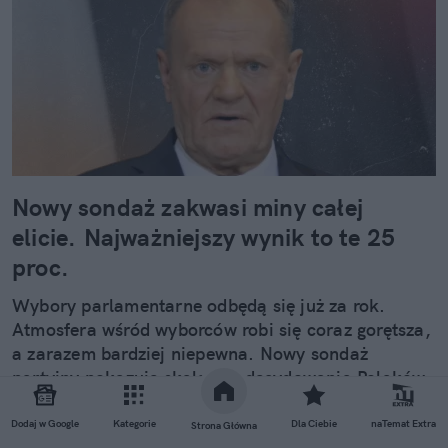
Nowy sondaż zakwasi miny całej
elicie. Najważniejszy wynik to te 25
proc.
Wybory parlamentarne odbędą się już za rok.
Atmosfera wśród wyborców robi się coraz gorętsza,
a zarazem bardziej niepewna. Nowy sondaż
partyjny pokazuje skalę niezdecydowania Polaków,
których naprawdę wielki odsetek nie wie jeszcze,
komu chciałby powierzyć swój głos.
Dodaj w Google
Kategorie
Dla Ciebie
naTemat Extra
Strona Główna