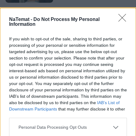
Ważna informacja dotyczyła także 
listy lektur
. Na 
NaTemat -
Do Not Process My Personal
Information
egzamin ósmych klas nadal obowiązywały pozycje z 
poziomu klas 7-8 jako główne źródła zadań. 
If you wish to opt-out of the sale, sharing to third parties, or
Natomiast lektury z poziomu klas 4-6 mogły pojawić 
processing of your personal or sensitive information for
się tylko w zadaniach opartych na przeczytanych 
targeted advertising by us, please use the below opt-out
fragmentach. Nie trzeba było więc znać całości 
section to confirm your selection. Please note that after your
opt-out request is processed you may continue seeing
utworu, a jedynie umiejętności pracy z tekstem 
interest-based ads based on personal information utilized by
wskazanym w arkuszu. Niestety skończyła się też 
era 
us or personal information disclosed to third parties prior to
"pewniaków" na egzaminie ósmoklasisty
.
your opt-out. You may separately opt-out of the further
disclosure of your personal information by third parties on the
IAB’s list of downstream participants. This information may
also be disclosed by us to third parties on the
IAB’s List of
Nie przegap żadnej ważnej wiadomości i
Downstream Participants
that may further disclose it to other
obserwuj nas w Google News!
third parties.
Więcej:
Personal Data Processing Opt Outs
Edukacja
Nauczyciele
Szkoły
Młodzi