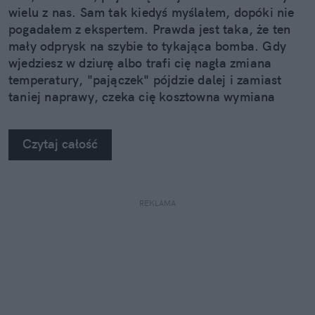
wielu z nas. Sam tak kiedyś myślałem, dopóki nie
pogadałem z ekspertem. Prawda jest taka, że ten
mały odprysk na szybie to tykająca bomba. Gdy
wjedziesz w dziurę albo trafi cię nagła zmiana
temperatury, "pajączek" pójdzie dalej i zamiast
taniej naprawy, czeka cię kosztowna wymiana
szyby. Wybrałem się do serwisu Autoglass®, żeby
na własne oczy zobaczyć, jak profesjonaliści radzą
Czytaj całość
sobie z takimi uszkodzeniami.
REKLAMA