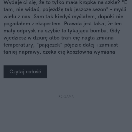
Wydaje ci się, że to tylko mała kropka na szkle? "E
tam, nie widać, pojeżdżę tak jeszcze sezon" – myśli
wielu z nas. Sam tak kiedyś myślałem, dopóki nie
pogadałem z ekspertem. Prawda jest taka, że ten
mały odprysk na szybie to tykająca bomba. Gdy
wjedziesz w dziurę albo trafi cię nagła zmiana
temperatury, "pajączek" pójdzie dalej i zamiast
taniej naprawy, czeka cię kosztowna wymiana
szyby. Wybrałem się do serwisu Autoglass®, żeby
na własne oczy zobaczyć, jak profesjonaliści radzą
Czytaj całość
sobie z takimi uszkodzeniami.
REKLAMA