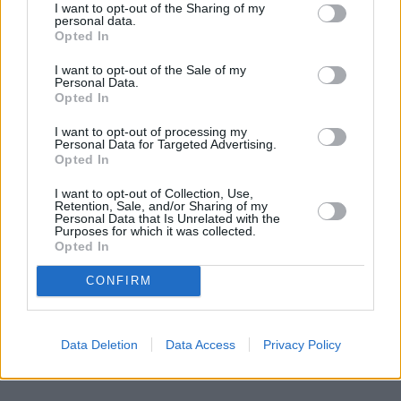
Pojechałem sprawdzić, jak w 30 minut
I want to opt-out of the Sharing of my
personal data.
uratować szybę (i portfel)
Opted In
Wydaje ci się, że to tylko mała kropka na szkle? "E
I want to opt-out of the Sale of my
Personal Data.
tam, nie widać, pojeżdżę tak jeszcze sezon" – myśli
Opted In
wielu z nas. Sam tak kiedyś myślałem, dopóki nie
I want to opt-out of processing my
pogadałem z ekspertem. Prawda jest taka, że ten
Personal Data for Targeted Advertising.
mały odprysk na szybie to tykająca bomba. Gdy
Opted In
wjedziesz w dziurę albo trafi cię nagła zmiana
I want to opt-out of Collection, Use,
temperatury, "pajączek" pójdzie dalej i zamiast
Retention, Sale, and/or Sharing of my
Personal Data that Is Unrelated with the
taniej naprawy, czeka cię kosztowna wymiana
Purposes for which it was collected.
szyby. Wybrałem się do serwisu Autoglass®, żeby
Opted In
na własne oczy zobaczyć, jak profesjonaliści radzą
Czytaj całość
CONFIRM
sobie z takimi uszkodzeniami.
Data Deletion
Data Access
Privacy Policy
REKLAMA