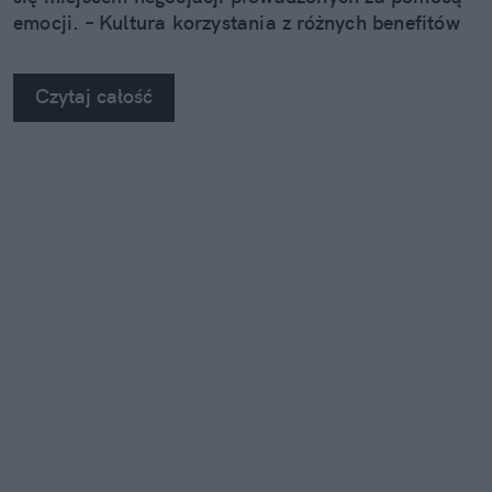
emocji. – Kultura korzystania z różnych benefitów
może wzmacniać przekonanie, że pewne rzeczy po
prostu się nam należą – zauważa Karolina
Czytaj całość
Kownacka, psycholożka.