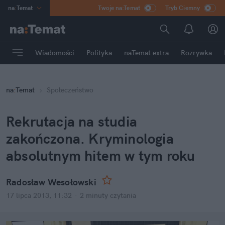
na
:
Temat
Twoje na:Temat
Tryb Ciemny
INN
:
Poland
ASZ
:
dziennik
Wiadomości
Polityka
naTemat extra
Rozrywka
mama
:
DU
dad
:
HERO
na
:
Temat
Społeczeństwo
Rozrywka
Rekrutacja na studia
zakończona. Kryminologia
absolutnym hitem w tym roku
Radosław Wesołowski
17 lipca 2013, 11:32
·
2 minuty
czytania