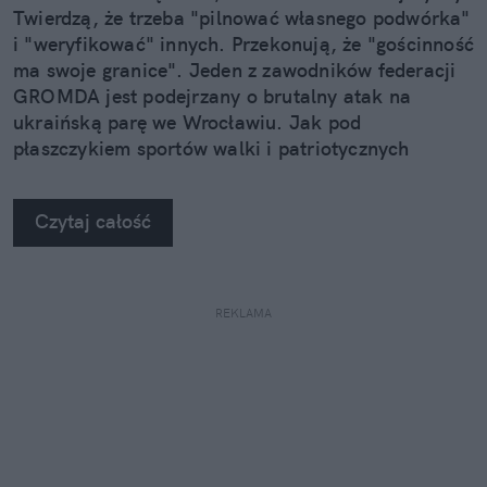
Twierdzą, że trzeba "pilnować własnego podwórka"
i "weryfikować" innych. Przekonują, że "gościnność
ma swoje granice". Jeden z zawodników federacji
GROMDA jest podejrzany o brutalny atak na
ukraińską parę we Wrocławiu. Jak pod
płaszczykiem sportów walki i patriotycznych
symboli rodzi się język pogardy i przemocy?
Rozmawiam o tym z prof. Rafałem Pankowskim,
Czytaj całość
socjologiem i politologiem ze Stowarzyszenia
"NIGDY WIĘCEJ".
REKLAMA