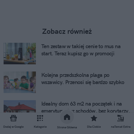
Zobacz również
Ten zestaw w takiej cenie to mus na
start. Teraz kupisz go w promocji
Kolejna przedszkolna plaga po
wszawicy. Przenosi się bardzo szybko
Idealny dom 63 m2 na początek i na
emeryturę. Bez schodów, bez korytarzy,
bez... kredytu
Dodaj w Google
Kategorie
Dla Ciebie
naTemat Extra
Strona Główna
MEN zmienia edukację zdrowotną.