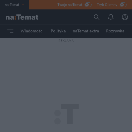
na
:
Temat
Twoje na:Temat
Tryb Ciemny
INN
:
Poland
ASZ
:
dziennik
Wiadomości
Polityka
naTemat extra
Rozrywka
mama
:
DU
REKLAMA
dad
:
HERO
Rozrywka