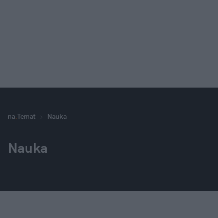
na
:
Temat
Nauka
Nauka