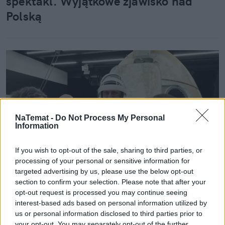
spektakl. Wyjątkowe zjawisko nad
Polską
NaTemat -
Do Not Process My Personal
Information
If you wish to opt-out of the sale, sharing to third parties, or
processing of your personal or sensitive information for
targeted advertising by us, please use the below opt-out
Nauka
section to confirm your selection. Please note that after your
opt-out request is processed you may continue seeing
15 lipca 2025, 13:01
interest-based ads based on personal information utilized by
us or personal information disclosed to third parties prior to
Sławosz Uznański-Wiśniewski opuścił
your opt-out. You may separately opt-out of the further