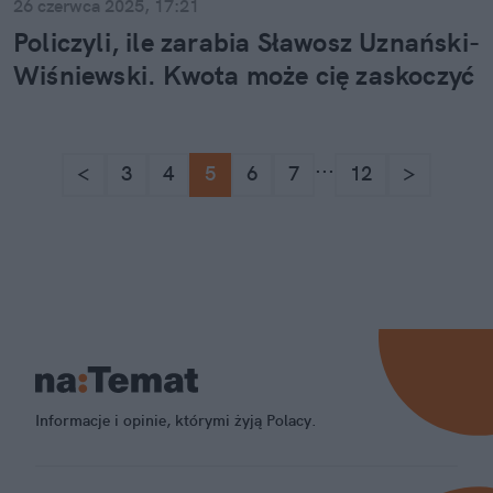
26 czerwca 2025, 17:21
Policzyli, ile zarabia Sławosz Uznański-
Wiśniewski. Kwota może cię zaskoczyć
...
<
3
4
5
6
7
12
>
Informacje i opinie, którymi żyją Polacy.