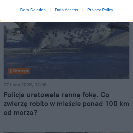
Data Deletion
Data Access
Privacy Policy
Zwierzęta
27 lipca 2025, 02:05
Policja uratowała ranną fokę. Co
zwierzę robiło w mieście ponad 100 km
od morza?