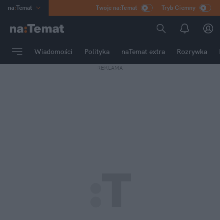
na
:
Temat
Twoje na:Temat
Tryb Ciemny
INN
:
Poland
ASZ
:
dziennik
Wiadomości
Polityka
naTemat extra
Rozrywka
mama
:
DU
REKLAMA
dad
:
HERO
Rozrywka