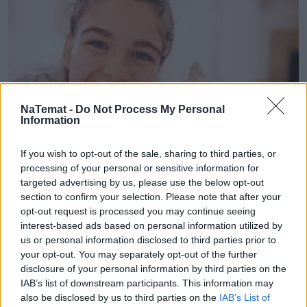
NaTemat -
Do Not Process My Personal
Information
If you wish to opt-out of the sale, sharing to third parties, or
Zwierzęta
processing of your personal or sensitive information for
targeted advertising by us, please use the below opt-out
06 sierpnia 2025, 17:37
section to confirm your selection. Please note that after your
opt-out request is processed you may continue seeing
9 na 10 Polaków uważa, że ich kot ma
interest-based ads based on personal information utilized by
unikalną osobowość. Sprawdź, co
us or personal information disclosed to third parties prior to
czyni pupila szczęśliwym
your opt-out. You may separately opt-out of the further
disclosure of your personal information by third parties on the
IAB’s list of downstream participants. This information may
also be disclosed by us to third parties on the
IAB’s List of