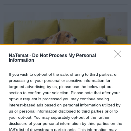
NaTemat -
Do Not Process My Personal
Information
If you wish to opt-out of the sale, sharing to third parties, or
processing of your personal or sensitive information for
targeted advertising by us, please use the below opt-out
Zwierzęta
section to confirm your selection. Please note that after your
opt-out request is processed you may continue seeing
06 maja 2025, 15:38
interest-based ads based on personal information utilized by
Pies goni kota? Tego błędu unikaj –
us or personal information disclosed to third parties prior to
radzi behawiorysta
your opt-out. You may separately opt-out of the further
disclosure of your personal information by third parties on the
IAB’s list of downstream participants. This information may