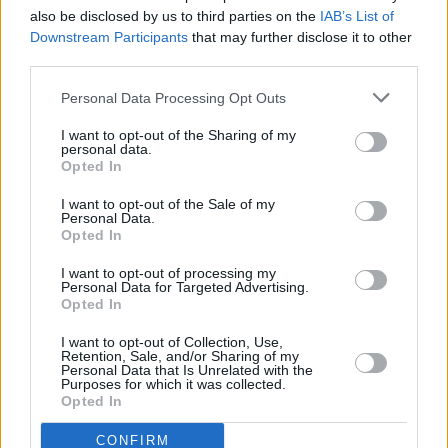
also be disclosed by us to third parties on the
IAB’s List of
Downstream Participants
that may further disclose it to other
third parties.
Personal Data Processing Opt Outs
I want to opt-out of the Sharing of my
personal data.
Opted In
I want to opt-out of the Sale of my
Personal Data.
Opted In
I want to opt-out of processing my
Zwierzęta
Personal Data for Targeted Advertising.
Opted In
05 maja 2025, 19:02
I want to opt-out of Collection, Use,
Oto 4 najczęstsze błędy podczas
Retention, Sale, and/or Sharing of my
Personal Data that Is Unrelated with the
Purposes for which it was collected.
spaceru z psem. Unikaj ich dla dobra
Opted In
pupila
CONFIRM