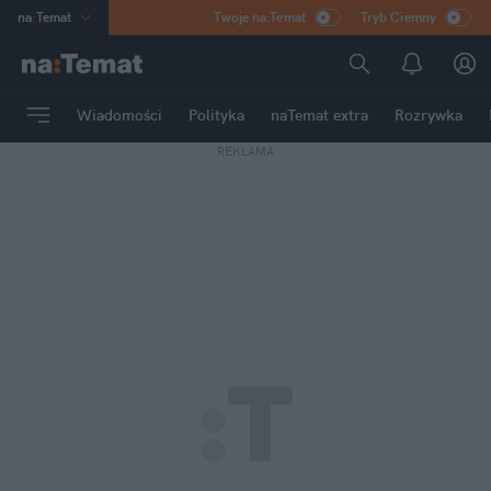
na
:
Temat
Twoje na:Temat
Tryb Ciemny
INN
:
Poland
ASZ
:
dziennik
Wiadomości
Polityka
naTemat extra
Rozrywka
mama
:
DU
REKLAMA
dad
:
HERO
Rozrywka