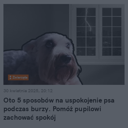
Zwierzęta
30 kwietnia 2025, 20:12
Oto 5 sposobów na uspokojenie psa
podczas burzy. Pomóż pupilowi
zachować spokój