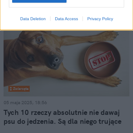
Data Deletion
Data Access
Privacy Policy
Zwierzęta
05 maja 2025, 18:56
Tych 10 rzeczy absolutnie nie dawaj
psu do jedzenia. Są dla niego trujące