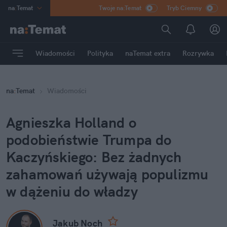
na
:
Temat
Twoje na:Temat
Tryb Ciemny
INN
:
Poland
ASZ
:
dziennik
Wiadomości
Polityka
naTemat extra
Rozrywka
mama
:
DU
dad
:
HERO
na
:
Temat
Wiadomości
Rozrywka
Agnieszka Holland o
podobieństwie Trumpa do
Kaczyńskiego: Bez żadnych
zahamowań używają populizmu
w dążeniu do władzy
Jakub Noch