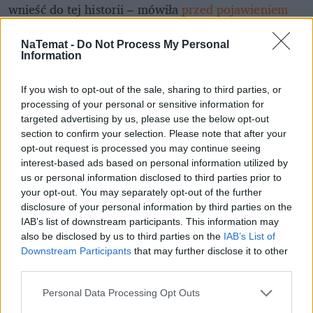
wnieść do tej historii – mówiła
przed pojawieniem
się na planie serialu
.
NaTemat -
Do Not Process My Personal
Napisz do autora: jakub.noch@natemat.pl
Information
Obserwuj mnie na Twitterze: @KubaNoch
If you wish to opt-out of the sale, sharing to third parties, or
processing of your personal or sensitive information for
Nie przegap żadnej ważnej wiadomości i
targeted advertising by us, please use the below opt-out
obserwuj nas w Google News!
section to confirm your selection. Please note that after your
opt-out request is processed you may continue seeing
Więcej:
interest-based ads based on personal information utilized by
Agnieszka Holland
Donald Trump
us or personal information disclosed to third parties prior to
your opt-out. You may separately opt-out of the further
disclosure of your personal information by third parties on the
IAB’s list of downstream participants. This information may
also be disclosed by us to third parties on the
IAB’s List of
Downstream Participants
that may further disclose it to other
third parties.
Personal Data Processing Opt Outs
Jakub Noch