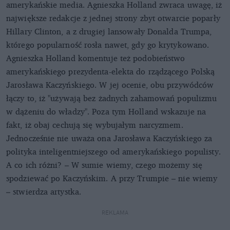
amerykańskie media. Agnieszka Holland zwraca uwagę, iż
największe redakcje z jednej strony zbyt otwarcie poparły
Hillary Clinton, a z drugiej lansowały Donalda Trumpa,
którego popularność rosła nawet, gdy go krytykowano.
Agnieszka Holland komentuje też podobieństwo
amerykańskiego prezydenta-elekta do rządzącego Polską
Jarosława Kaczyńskiego. W jej ocenie, obu przywódców
łączy to, iż "używają bez żadnych zahamowań populizmu
w dążeniu do władzy". Poza tym Holland wskazuje na
fakt, iż obaj cechują się wybujałym narcyzmem.
Jednocześnie nie uważa ona Jarosława Kaczyńskiego za
polityka inteligentniejszego od amerykańskiego populisty.
A co ich różni? – W sumie wiemy, czego możemy się
spodziewać po Kaczyńskim. A przy Trumpie – nie wiemy
– stwierdza artystka.
REKLAMA