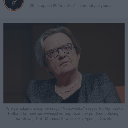
20 listopada 2016, 20:07
·
3 minuty
czytania
W wywiadzie dla najnowszego "Newsweeka" reżyserka Agnieszka
Holland komentuje zwycięstwo populizmu w polityce polskiej i
światowej.
Fot. Mateusz Skwarczek / Agencja Gazeta