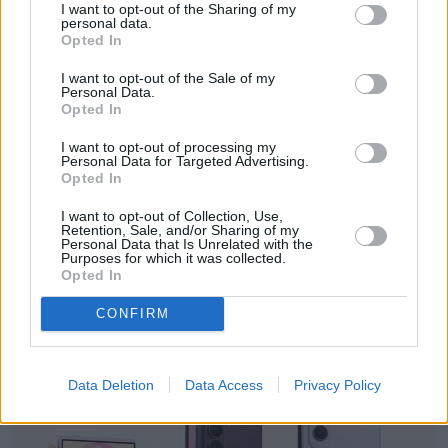
I want to opt-out of the Sharing of my
personal data.
Obserwuj
Opted In
I want to opt-out of the Sale of my
Redaktor prowadzący naTemat.pl
Personal Data.
Opted In
Napisz do mnie:
I want to opt-out of processing my
jakub.noch@natemat.pl
Personal Data for Targeted Advertising.
Opted In
I want to opt-out of Collection, Use,
Retention, Sale, and/or Sharing of my
Personal Data that Is Unrelated with the
Purposes for which it was collected.
Opted In
Czytaj więcej
CONFIRM
Data Deletion
Data Access
Privacy Policy