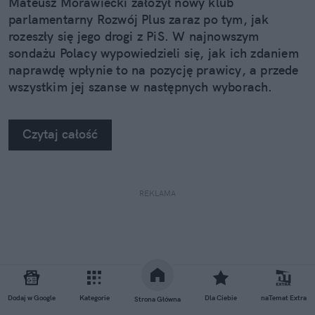
Mateusz Morawiecki założył nowy klub
parlamentarny Rozwój Plus zaraz po tym, jak
rozeszły się jego drogi z PiS. W najnowszym
sondażu Polacy wypowiedzieli się, jak ich zdaniem
naprawdę wpłynie to na pozycję prawicy, a przede
wszystkim jej szanse w następnych wyborach.
Czytaj całość
REKLAMA
Dodaj w Google
Kategorie
Dla Ciebie
naTemat Extra
Strona Główna