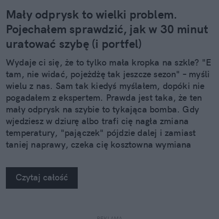
Mały odprysk to wielki problem.
Pojechałem sprawdzić, jak w 30 minut
uratować szybę (i portfel)
Wydaje ci się, że to tylko mała kropka na szkle? "E
tam, nie widać, pojeżdżę tak jeszcze sezon" – myśli
wielu z nas. Sam tak kiedyś myślałem, dopóki nie
pogadałem z ekspertem. Prawda jest taka, że ten
mały odprysk na szybie to tykająca bomba. Gdy
wjedziesz w dziurę albo trafi cię nagła zmiana
temperatury, "pajączek" pójdzie dalej i zamiast
taniej naprawy, czeka cię kosztowna wymiana
szyby. Wybrałem się do serwisu Autoglass®, żeby
na własne oczy zobaczyć, jak profesjonaliści radzą
Czytaj całość
sobie z takimi uszkodzeniami.
REKLAMA