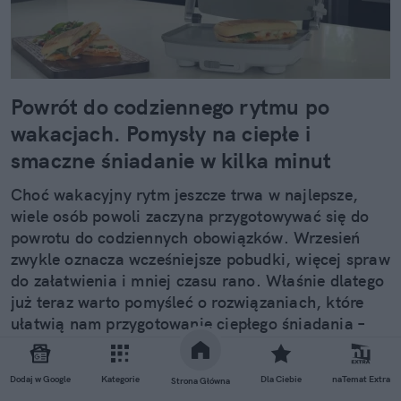
Powrót do codziennego rytmu po
wakacjach. Pomysły na ciepłe i
smaczne śniadanie w kilka minut
Choć wakacyjny rytm jeszcze trwa w najlepsze,
wiele osób powoli zaczyna przygotowywać się do
powrotu do codziennych obowiązków. Wrzesień
zwykle oznacza wcześniejsze pobudki, więcej spraw
do załatwienia i mniej czasu rano. Właśnie dlatego
już teraz warto pomyśleć o rozwiązaniach, które
ułatwią nam przygotowanie ciepłego śniadania –
bez konieczności spędzania długich minut w
kuchni.
Dodaj w Google
Kategorie
Dla Ciebie
naTemat Extra
Strona Główna