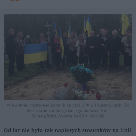
W kwietniu rozebrano pomnik ku czci UPA w Hruszowicach. Do
dziś Ukraina domaga się jego budowy.
Fot.
Screen/https://youtu.be/Rl-t1OdrQl8
Od lat nie było tak napiętych stosunków na linii