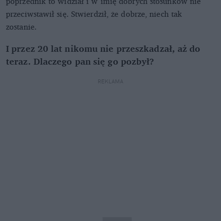
poprzednik to widział i w imię dobrych stosunków nie
przeciwstawił się. Stwierdził, że dobrze, niech tak
zostanie.
I przez 20 lat nikomu nie przeszkadzał, aż do
teraz. Dlaczego pan się go pozbył?
REKLAMA