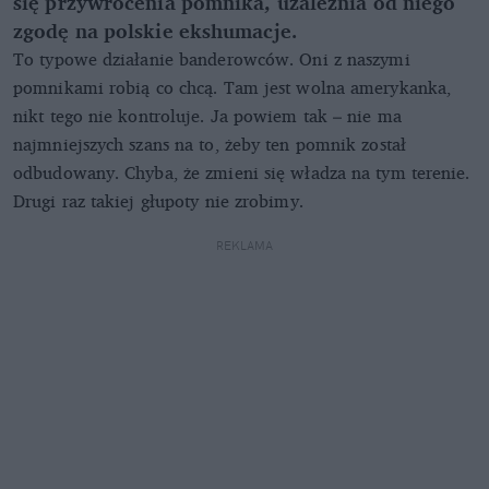
się przywrócenia pomnika, uzależnia od niego
zgodę na polskie ekshumacje.
To typowe działanie banderowców. Oni z naszymi
pomnikami robią co chcą. Tam jest wolna amerykanka,
nikt tego nie kontroluje. Ja powiem tak – nie ma
najmniejszych szans na to, żeby ten pomnik został
odbudowany. Chyba, że zmieni się władza na tym terenie.
Drugi raz takiej głupoty nie zrobimy.
REKLAMA