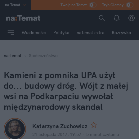
na
:
Temat
Twoje na:Temat
Tryb Ciemny
INN
:
Poland
ASZ
:
dziennik
Wiadomości
Polityka
naTemat extra
Rozrywka
mama
:
DU
dad
:
HERO
na
:
Temat
Społeczeństwo
Rozrywka
Kamieni z pomnika UPA użył
do... budowy dróg. Wójt z małej
wsi na Podkarpaciu wywołał
międzynarodowy skandal
Katarzyna Zuchowicz
21 listopada 2017, 19:57
·
5 minut
czytania