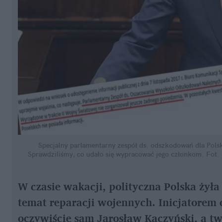
Specjalny parlamentarny zespół ds. odszkodowań dla Polsk
Sprawdziliśmy, co udało się wypracować jego członkom.
Fot.
W czasie wakacji, polityczna Polska żył
temat reparacji wojennych. Inicjatorem 
oczywiście sam Jarosław Kaczyński, a tw