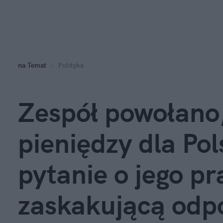
na
:
Temat
Polityka
Zespół powołano,
pieniędzy dla Pol
pytanie o jego p
zaskakującą odp