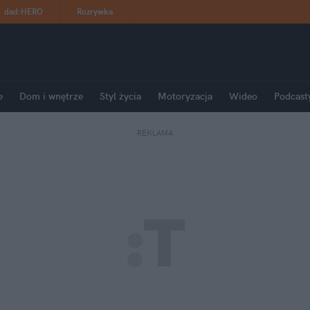
dad
:
HERO
Rozrywka
e
Dom i wnętrze
Styl życia
Motoryzacja
Wideo
Podcast
REKLAMA