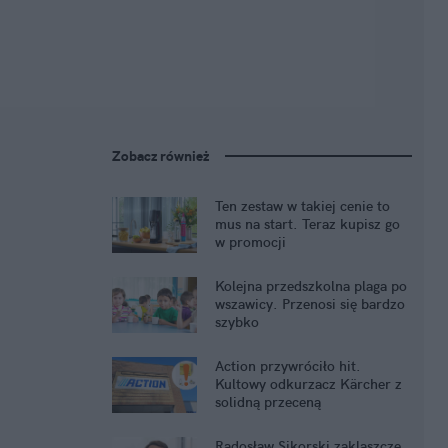
Zobacz również
Ten zestaw w takiej cenie to
mus na start. Teraz kupisz go
w promocji
Kolejna przedszkolna plaga po
wszawicy. Przenosi się bardzo
szybko
Action przywróciło hit.
Kultowy odkurzacz Kärcher z
solidną przeceną
Radosław Sikorski zaklaszcze