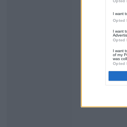
Opted 
I want t
Opted 
I want 
Advertis
Opted 
I want t
of my P
was col
Opted 