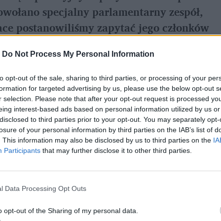
owołano specjalny parlamentarny zespół,
prace postanowiliśmy zapytać jego członków
ądze przyjdzie nam jeszcze poczekać.
-
Do Not Process My Personal Information
to opt-out of the sale, sharing to third parties, or processing of your per
 należą, a których Niemcy bezprawnie nie
formation for targeted advertising by us, please use the below opt-out s
 i Sprawiedliwości Jarosławowi Kaczyńskiemu,
r selection. Please note that after your opt-out request is processed y
eing interest-based ads based on personal information utilized by us or
 rozpoczęcia. Tak przynajmniej twierdził
poseł
disclosed to third parties prior to your opt-out. You may separately opt-
losure of your personal information by third parties on the IAB’s list of
 się twarzą tej polityczno-historycznej
. This information may also be disclosed by us to third parties on the
IA
 zaczęły padać
żądania wypłaty pieniędzy
oraz
Participants
that may further disclose it to other third parties.
ch dwustronnych. Padały nawet konkretne sumy
nie dolarów), co do których nikt nie potrafił
l Data Processing Opt Outs
cznej tapecie pojawiły się inne tematy, a
o opt-out of the Sharing of my personal data.