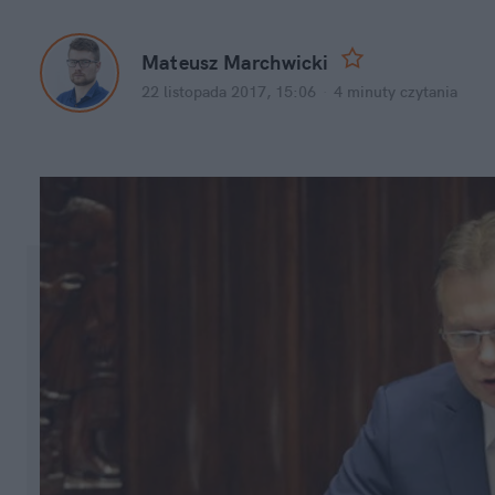
Mateusz Marchwicki
22 listopada 2017, 15:06
·
4 minuty
czytania