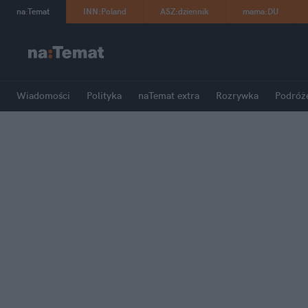
na
:
Temat
INN
:
Poland
ASZ
:
dziennik
mama
:
DU
Wiadomości
Polityka
naTemat extra
Rozrywka
Podróż