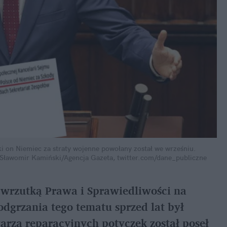
i on Niemiec za straty wojenne powołany został we wrześniu.
 Sławomir Kamiński/Agencja Gazeta, twitter.com/dane_publiczne
a wrzutką Prawa i Sprawiedliwości na
odgrzania tego tematu sprzed lat był
arzą reparacyjnych potyczek został poseł