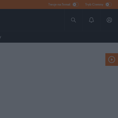
Twoje na:Temat
Tryb Ciemny
y