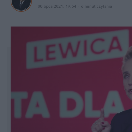
08 lipca 2021, 19:54
·
6 minut
 czytania