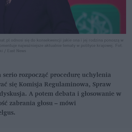
pl odnosi się do konsekwencji jakie ona i jej rodzina ponoszą w 
omentuje najważniejsze aktualnie tematy w polityce krajowej.
Fot. 
ki / East News
 serio rozpocząć procedurę uchylenia 
rać się Komisja Regulaminowa, Spraw 
dyskusja. A potem debata i głosowanie w 
ść zabrania głosu – mówi 
lgus.