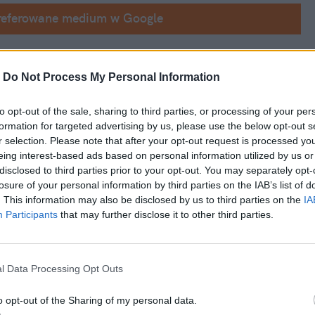
referowane medium w Google
ię działań 
prokuratury
 i 
Zbigniewa Ziobry
, 
-
Do Not Process My Personal Information
ł
 oraz wskazuje, jak jej formacja chce 
wykorzystać postępującą laicyzację polskiego społeczeństwa. W rozmowie z naTemat.pl 
to opt-out of the sale, sharing to third parties, or processing of your per
do powrotu 
Donalda Tuska
 i komentuje 
formation for targeted advertising by us, please use the below opt-out s
r selection. Please note that after your opt-out request is processed y
rzających do wykorzystania środków z 
eing interest-based ads based on personal information utilized by us or
disclosed to third parties prior to your opt-out. You may separately opt-
losure of your personal information by third parties on the IAB’s list of
. This information may also be disclosed by us to third parties on the
IA
 wraz z mężem dokonaliście 
jesienią w jednym z 
Participants
that may further disclose it to other third parties.
go, co zrobiłam w swoim życiu.
l Data Processing Opt Outs
o opt-out of the Sharing of my personal data.
omość jest 
obciążona przez prokuraturę 