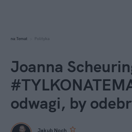
na
:
Temat
Polityka
Joanna Scheurin
#TYLKONATEMAT:
odwagi, by odeb
Jakub Noch