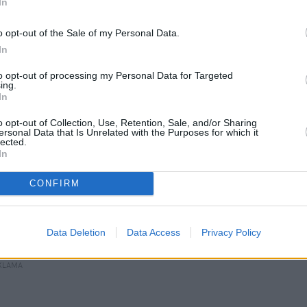
In
 sądowa batalia, pani mąż nie ma immunitetu 
ry…
o opt-out of the Sale of my Personal Data.
In
liśmy nic złego, nie przekroczyliśmy żadnych 
to opt-out of processing my Personal Data for Targeted
ing.
two.
In
o opt-out of Collection, Use, Retention, Sale, and/or Sharing
immunitetu
, który jeszcze w 2020 roku złożył 
ersonal Data that Is Unrelated with the Purposes for which it
lected.
alny Zbigniew Ziobro?
In
ro nie ma odwagi, aby na serio rozpocząć 
CONFIRM
ie, że musi zebrać się Komisja 
towych i musi być dyskusja.
Data Deletion
Data Access
Privacy Policy
KLAMA 