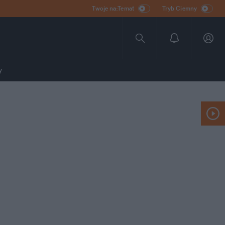
Twoje na:Temat
Tryb Ciemny
y