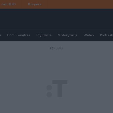
dad
:
HERO
Rozrywka
e
Dom i wnętrze
Styl życia
Motoryzacja
Wideo
Podcast
REKLAMA