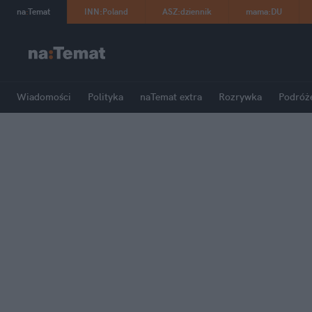
na
:
Temat
INN
:
Poland
ASZ
:
dziennik
mama
:
DU
Wiadomości
Polityka
naTemat extra
Rozrywka
Podróż