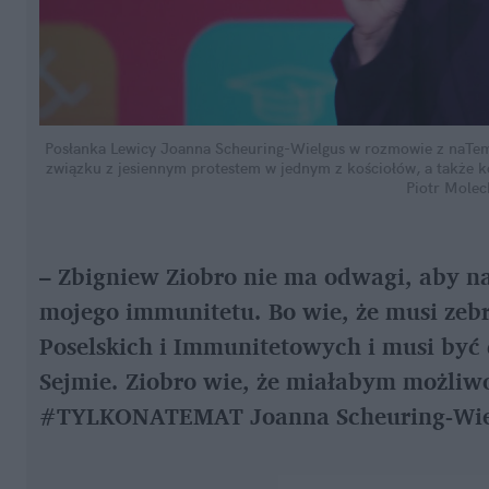
Posłanka Lewicy Joanna Scheuring-Wielgus w rozmowie z naTemat.
związku z jesiennym protestem w jednym z kościołów, a także k
Piotr Molec
– Zbigniew Ziobro nie ma odwagi, aby na
mojego immunitetu. Bo wie, że musi zeb
Poselskich i Immunitetowych i musi być 
Sejmie. Ziobro wie, że miałabym możliwo
#TYLKONATEMAT Joanna Scheuring-Wie