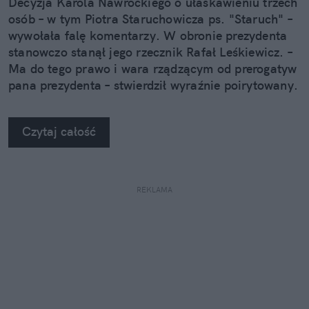
Decyzja Karola Nawrockiego o ułaskawieniu trzech
osób – w tym Piotra Staruchowicza ps. "Staruch" –
wywołała falę komentarzy. W obronie prezydenta
stanowczo stanął jego rzecznik Rafał Leśkiewicz. –
Ma do tego prawo i wara rządzącym od prerogatyw
pana prezydenta – stwierdził wyraźnie poirytowany.
Czytaj całość
REKLAMA