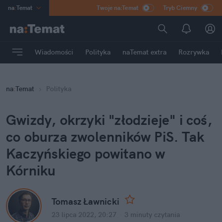
na
:
Temat
Twoje na:Temat
Tryb Ciemny
INN
:
Poland
ASZ
:
dziennik
Wiadomości
Polityka
naTemat extra
Rozrywka
mama
:
DU
dad
:
HERO
na
:
Temat
Polityka
Rozrywka
Gwizdy, okrzyki "złodzieje" i coś, 
co oburza zwolenników PiS. Tak 
Kaczyńskiego powitano w 
Kórniku
Tomasz Ławnicki
23 lipca 2022, 20:27
·
3 minuty
 czytania