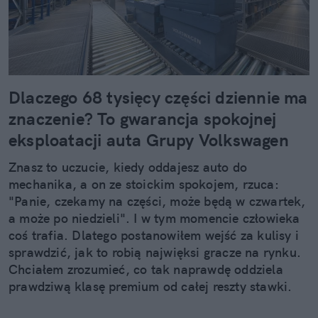
Dlaczego 68 tysięcy części dziennie ma
znaczenie? To gwarancja spokojnej
eksploatacji auta Grupy Volkswagen
Znasz to uczucie, kiedy oddajesz auto do
mechanika, a on ze stoickim spokojem, rzuca:
"Panie, czekamy na części, może będą w czwartek,
a może po niedzieli". I w tym momencie człowieka
coś trafia. Dlatego postanowiłem wejść za kulisy i
sprawdzić, jak to robią najwięksi gracze na rynku.
Chciałem zrozumieć, co tak naprawdę oddziela
prawdziwą klasę premium od całej reszty stawki.
Kiedy zobaczyłem twarde dane, po prostu złapałem