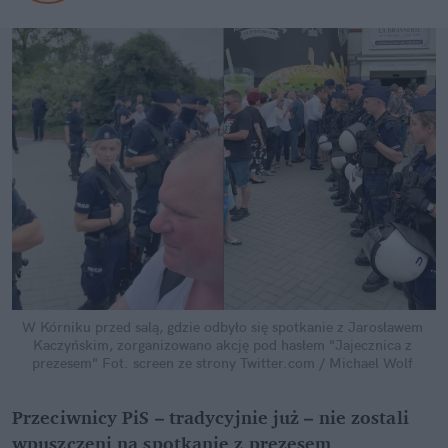
W Kórniku przed salą, gdzie odbyło się spotkanie z Jarosławem 
Kaczyńskim, zorganizowano akcję pod hasłem "Jajecznica z 
prezesem"
Fot. screen ze strony Twitter.com / Michael Wolf
Przeciwnicy PiS – tradycyjnie już – nie zostali 
wpuszczeni na spotkanie z prezesem 