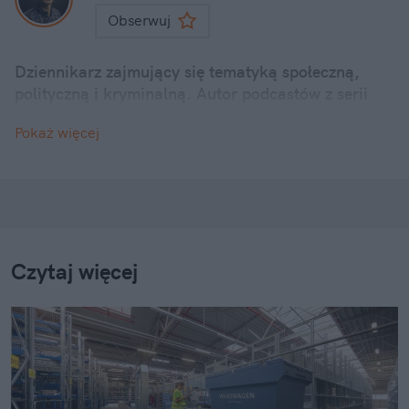
Obserwuj
Dziennikarz zajmujący się tematyką społeczną,
polityczną i kryminalną. Autor podcastów z serii
"Morderstwo (nie)doskonałe". Wydawca strony
Pokaż więcej
głównej naTemat.pl.
Czytaj więcej