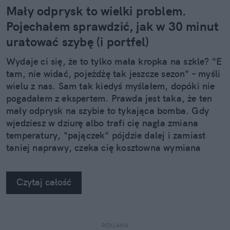
Mały odprysk to wielki problem.
Pojechałem sprawdzić, jak w 30 minut
uratować szybę (i portfel)
Wydaje ci się, że to tylko mała kropka na szkle? "E
tam, nie widać, pojeżdżę tak jeszcze sezon" – myśli
wielu z nas. Sam tak kiedyś myślałem, dopóki nie
pogadałem z ekspertem. Prawda jest taka, że ten
mały odprysk na szybie to tykająca bomba. Gdy
wjedziesz w dziurę albo trafi cię nagła zmiana
temperatury, "pajączek" pójdzie dalej i zamiast
taniej naprawy, czeka cię kosztowna wymiana
szyby. Wybrałem się do serwisu Autoglass®, żeby
na własne oczy zobaczyć, jak profesjonaliści radzą
Czytaj całość
sobie z takimi uszkodzeniami.
REKLAMA