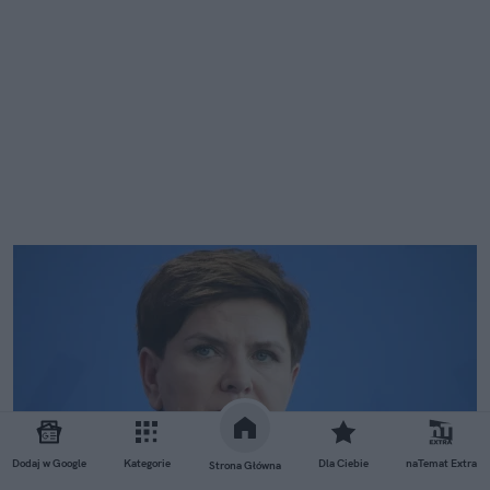
Dodaj w Google
Kategorie
Dla Ciebie
naTemat Extra
Strona Główna