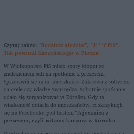
Czytaj także: 
"Będziesz siedział", "J***ć PiS". 
Tak powitali Kaczyńskiego w Płocku
W Wielkopolsce PiS miało spory kłopot ze 
znalezieniem sali na spotkanie z prezesem. 
Sprzeciwili się m.in. mieszkańcy Zalasewa z sołtysem 
na czele czy władze Swarzędza. Sobotnie spotkanie 
udało się zorganizować w Kórniku. Gdy ta 
wiadomość dotarła do mieszkańców, ci skrzyknęli 
się na Facebooku pod hasłem 
"Jajecznica z 
prezesem, czyli witamy kaczora w Kórniku"
.
O udział w manifestacji apelował też pochodzący z 