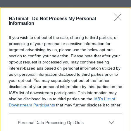
Rozwiń
NaTemat -
Do Not Process My Personal
Information
If you wish to opt-out of the sale, sharing to third parties, or
processing of your personal or sensitive information for
Prezes PiS w Kórniku narzekał na opozycję. W 
targeted advertising by us, please use the below opt-out
trakcie przemówienia zapewniał, że partia rządząca 
section to confirm your selection. Please note that after your
radzi sobie w trudnych czasach, ponieważ postępuje 
opt-out request is processed you may continue seeing
interest-based ads based on personal information utilized by
"uczciwie". Nieuczciwie za to jego zdaniem postępuje 
us or personal information disclosed to third parties prior to
opozycja
. 
your opt-out. You may separately opt-out of the further
disclosure of your personal information by third parties on the
- Prowadzimy taką politykę, jaką normalnie 
IAB’s list of downstream participants. This information may
normalna uczciwa władza powinna prowadzić w 
also be disclosed by us to third parties on the
IAB’s List of
Downstream Participants
that may further disclose it to other
Polsce – perorował 
Jarosław Kaczyński
. 
third parties.
Personal Data Processing Opt Outs