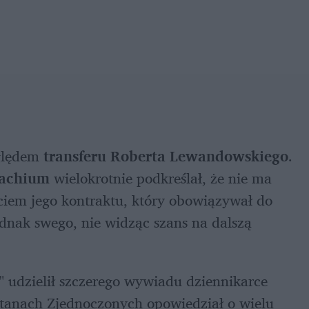
ględem 
transferu Roberta Lewandowskiego
. 
achium 
wielokrotnie podkreślał, że nie ma 
zamiaru sprzedawać Polaka przed wygaśnięciem jego kontraktu, który obowiązywał do 
dnak swego, nie widząc szans na dalszą 
, "Lewy" udzielił szczerego wywiadu dziennikarce 
tanach Zjednoczonych opowiedział o wielu 