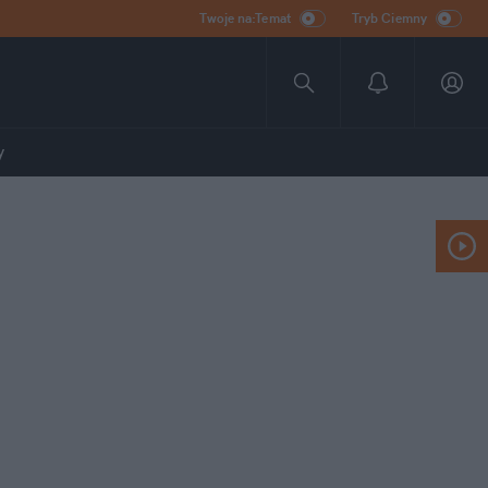
Twoje na:Temat
Tryb Ciemny
y