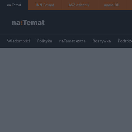
na
:
Temat
INN
:
Poland
ASZ
:
dziennik
mama
:
DU
Wiadomości
Polityka
naTemat extra
Rozrywka
Podróż