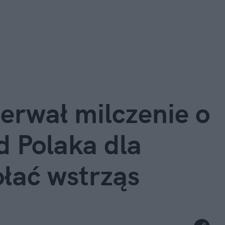
rwał milczenie o 
 Polaka dla 
łać wstrząs