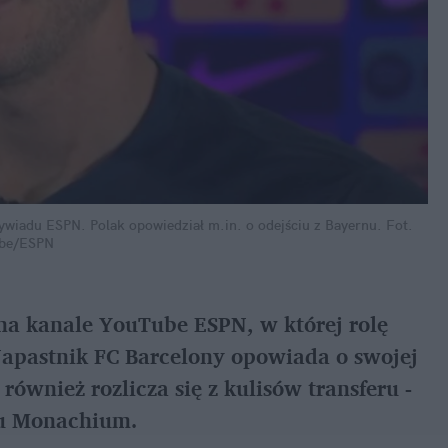
ywiadu ESPN. Polak opowiedział m.in. o odejściu z Bayernu.
Fot. 
be/ESPN
a kanale YouTube ESPN, w której rolę 
pastnik FC Barcelony opowiada o swojej 
również rozlicza się z kulisów transferu - 
nu Monachium.