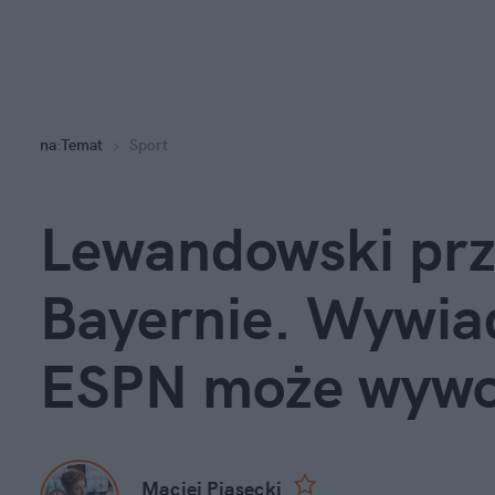
na
:
Temat
Sport
Lewandowski prze
Bayernie. Wywiad
ESPN może wywo
Maciej Piasecki