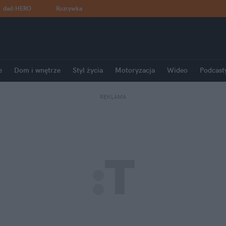
dad
:
HERO
Rozrywka
e
Dom i wnętrze
Styl życia
Motoryzacja
Wideo
Podcast
REKLAMA