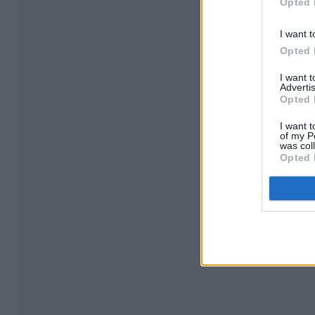
Opted 
I want t
Opted 
I want 
Advertis
Opted 
I want t
of my P
was col
Opted 