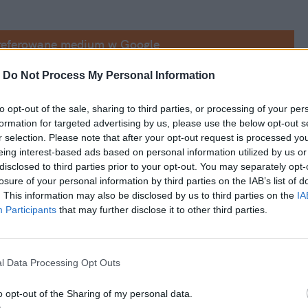
referowane medium w Google
-
Do Not Process My Personal Information
to opt-out of the sale, sharing to third parties, or processing of your per
lony za 50 milionów euro
formation for targeted advertising by us, please use the below opt-out s
r selection. Please note that after your opt-out request is processed y
N, opowiadając o zachowaniu Bayernu
eing interest-based ads based on personal information utilized by us or
disclosed to third parties prior to your opt-out. You may separately opt-
rezentacji Polski na MŚ 2022
losure of your personal information by third parties on the IAB’s list of
. This information may also be disclosed by us to third parties on the
IA
Participants
that may further disclose it to other third parties.
l Data Processing Opt Outs
o opt-out of the Sharing of my personal data.