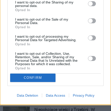
I want to opt-out of the Sharing of my
personal data.
Opted In
– Tam jest po prostu grunt, który jest niezbyt 
I want to opt-out of the Sale of my
Personal Data.
związany. To są piaski, iły, muły, trochę gliny, czyli 
Opted In
po prostu trochę inny typ gleby, która jest bardzo 
I want to opt-out of processing my
piaszczysta. Do tego dokłada się płytka eksploatacja 
Personal Data for Targeted Advertising.
Opted In
górnicza, jeszcze XIX-wieczna, która zaczynała się od 
ok. 20 metrów od powierzchni ziemi. Na zawał, czyli 
I want to opt-out of Collection, Use,
Retention, Sale, and/or Sharing of my
bez wypełniania pustek – dodał.  
Personal Data that Is Unrelated with the
Purposes for which it was collected.
Opted In
Zobacz także
CONFIRM
W Trzebini ponownie zapadła się 
ziemia. Mieszkańcy wpadli w panikę, 
Data Deletion
Data Access
Privacy Policy
bo usłyszeli o ewakuacji
Niepokojące wieści z Trzebini. W 