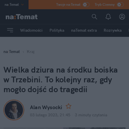
na
:
Temat
Twoje na:Temat
Tryb Ciemny
INN
:
Poland
ASZ
:
dziennik
Wiadomości
Polityka
naTemat extra
Rozrywka
mama
:
DU
dad
:
HERO
na
:
Temat
Kraj
Rozrywka
Wielka dziura na środku boiska 
w Trzebini. To kolejny raz, gdy 
mogło dojść do tragedii
Alan Wysocki
03 lutego 2023, 21:45
·
3 minuty
 czytania