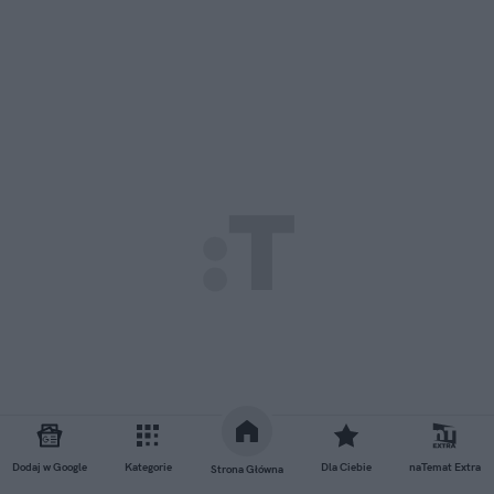
Dodaj w Google
Kategorie
Dla Ciebie
naTemat Extra
Strona Główna