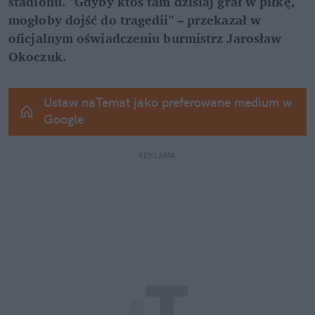
stadionu. "Gdyby ktoś tam dzisiaj grał w piłkę, 
mogłoby dojść do tragedii" – przekazał w 
oficjalnym oświadczeniu burmistrz Jarosław 
Okoczuk.
Ustaw naTemat jako preferowane medium w 
Google
REKLAMA 