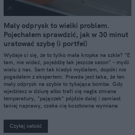
Mały odprysk to wielki problem.
Pojechałem sprawdzić, jak w 30 minut
uratować szybę (i portfel)
Wydaje ci się, że to tylko mała kropka na szkle? "E
tam, nie widać, pojeżdżę tak jeszcze sezon" – myśli
wielu z nas. Sam tak kiedyś myślałem, dopóki nie
pogadałem z ekspertem. Prawda jest taka, że ten
mały odprysk na szybie to tykająca bomba. Gdy
wjedziesz w dziurę albo trafi cię nagła zmiana
temperatury, "pajączek" pójdzie dalej i zamiast
taniej naprawy, czeka cię kosztowna wymiana
szyby. Wybrałem się do serwisu Autoglass®, żeby
na własne oczy zobaczyć, jak profesjonaliści radzą
Czytaj całość
sobie z takimi uszkodzeniami.