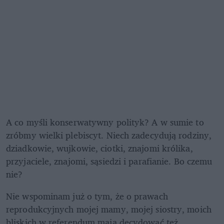
A co myśli konserwatywny polityk? A w sumie to 
zróbmy wielki plebiscyt. Niech zadecydują rodziny, 
dziadkowie, wujkowie, ciotki, znajomi królika, 
przyjaciele, znajomi, sąsiedzi i parafianie. Bo czemu 
nie?
Nie wspominam już o tym, że o prawach 
reprodukcyjnych mojej mamy, mojej siostry, moich 
bliskich w referendum mają decydować też 