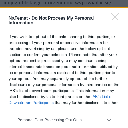
mojego bliskiego otoczenia ma wypowiadać się 
Szymon Hołownia? Albo przysłowiowa pani 
Grażynka spod piątki, czy Halinka z warzywniaka, 
NaTemat -
Do Not Process My Personal
Information
Piotr-taksówkarz lub Jurek z zakładu 
samochodowego.
If you wish to opt-out of the sale, sharing to third parties, or
processing of your personal or sensitive information for
Dlaczego ma o tym wypowiadać się mój kumpel z 
targeted advertising by us, please use the below opt-out
pracy, kierownik, szef czy prezes firmy? 
section to confirm your selection. Please note that after your
opt-out request is processed you may continue seeing
interest-based ads based on personal information utilized by
Dość już naszego ładowania się w życia 
us or personal information disclosed to third parties prior to
kobiet
your opt-out. You may separately opt-out of the further
disclosure of your personal information by third parties on the
Hołownia z Kosiniakiem-Kamyszem w kółko 
IAB’s list of downstream participants. This information may
also be disclosed by us to third parties on the
IAB’s List of
przekonują, że to obywatele powinni zdecydować. A 
Downstream Participants
that may further disclose it to other
feministki od lat powtarzają jak mantrę: to nie facet, 
third parties.
a kobieta powinna decydować o swoim ciele. To ona 
wie, czy podoła ciąży, czy jest gotowa. To ona umie 
Personal Data Processing Opt Outs