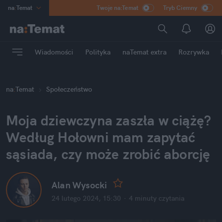
na
:
Temat
Twoje na:Temat
Tryb Ciemny
INN
:
Poland
ASZ
:
dziennik
Wiadomości
Polityka
naTemat extra
Rozrywka
mama
:
DU
dad
:
HERO
na
:
Temat
Społeczeństwo
Rozrywka
Moja dziewczyna zaszła w ciążę? 
Według Hołowni mam zapytać 
sąsiada, czy może zrobić aborcję
Alan Wysocki
24 lutego 2024, 15:30
·
4 minuty
 czytania