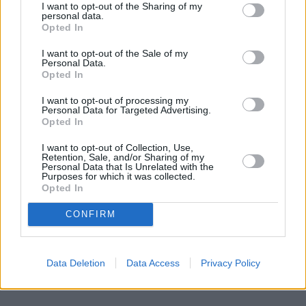
ocenić, czy jej powody za aborcją są wystarczająco 
I want to opt-out of the Sharing of my
"słuszne". 
personal data.
Opted In
REKLAMA 
I want to opt-out of the Sale of my
Personal Data.
Opted In
I want to opt-out of processing my
Personal Data for Targeted Advertising.
Opted In
I want to opt-out of Collection, Use,
Retention, Sale, and/or Sharing of my
Personal Data that Is Unrelated with the
Purposes for which it was collected.
Opted In
CONFIRM
Data Deletion
Data Access
Privacy Policy