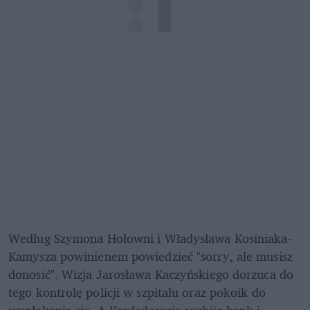
Według Szymona Hołowni i Władysława Kosiniaka-
Kamysza powinienem powiedzieć "sorry, ale musisz 
donosić". Wizja Jarosława Kaczyńskiego dorzuca do 
tego kontrolę policji w szpitalu oraz pokoik do 
wypłakania się. A Konfederacja rozbija bank i 