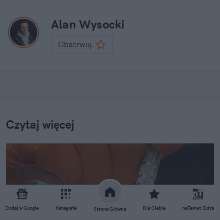
Alan Wysocki
Obserwuj
Czytaj więcej
Dodaj w Google
Kategorie
Dla Ciebie
naTemat Extra
Strona Główna