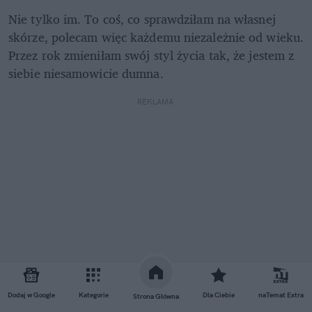
Nie tylko im. To coś, co sprawdziłam na własnej 
skórze, polecam więc każdemu niezależnie od wieku. 
Przez rok zmieniłam swój styl życia tak, że jestem z 
siebie niesamowicie dumna.
REKLAMA 
Dodaj w Google
Kategorie
Dla Ciebie
naTemat Extra
Strona Główna