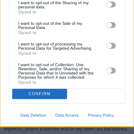
I want to opt-out of the Sharing of my
Pociągiem z Polski do Włoch?!  
personal data.
Nowość od PKP Intercity! | 
Opted In
kierunek:PODRÓŻE
I want to opt-out of the Sale of my
Personal Data.
Opted In
To jest ten moment, gdy zwykle pada pytanie "a 
I want to opt-out of processing my
gdzie byli rodzice?".
Personal Data for Targeted Advertising.
Opted In
Rodzice, nawet jeśli byli tuż obok i mieli jak 
I want to opt-out of Collection, Use,
najlepsze intencje, byli bezradni, bo sami nie 
Retention, Sale, and/or Sharing of my
Personal Data that Is Unrelated with the
ogarniali mediów społecznościowych i 
Purposes for which it was collected.
mechanizmów, jakie nimi rządzą. Nie mogli więc 
Opted In
pomóc swoim dzieciom, bo nie wiedzieli, jak pomóc 
CONFIRM
samym sobie.
A na samym początku nie wiedzieli, że oprócz tego, 
Data Deletion
Data Access
Privacy Policy
że media społecznościowe bywają fajne, mają też 
aspekty, przed którymi warto się mieć na baczności.