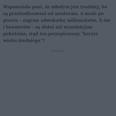
Wspomniała pani, że młodym jest trudniej, bo 
są przebodźcowani od urodzenia. A może po 
prostu 
–
 zagram adwokatkę millenialsów, X-ów 
i boomerów 
–
 są słabsi niż wcześniejsze 
pokolenia, stąd ten przyspieszony "kryzys 
wieku średniego"?
REKLAMA 