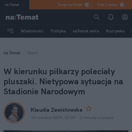
na
:
Temat
Twoje na:Temat
Tryb Ciemny
INN
:
Poland
ASZ
:
dziennik
Wiadomości
Polityka
naTemat extra
Rozrywka
mama
:
DU
dad
:
HERO
na
:
Temat
Sport
Rozrywka
W kierunku piłkarzy poleciały 
pluszaki. Nietypowa sytuacja na 
Stadionie Narodowym
Klaudia Zawistowska
10 czerwca 2024, 22:09
·
2 minuty
 czytania