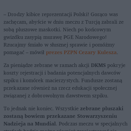
– Drodzy kibice reprezentacji Polski! Gorąco was 
zachęcam, abyście w dniu meczu z Turcją zabrali ze 
sobą pluszowe maskotki. Niech po końcowym 
gwizdku zasypią murawę PGE Narodowego! 
Rzucajmy śmiało w słusznej sprawie i pomóżmy 
pomagać – mówił 
prezes PZPN Cezary Kulesza
.
Za pieniądze zebrane w ramach akcji 
DKMS 
pokryje 
koszty rejestracji i badania potencjalnych dawców 
szpiku i komórek macierzystych. Fundusze zostaną 
przekazane również na rzecz edukacji społecznej 
związanej z dobrowolnym dawstwem szpiku.
To jednak nie koniec. Wszystkie 
zebrane pluszaki 
zostaną bowiem przekazane Stowarzyszeniu 
Nadzieja na Mundial
. Podczas meczu w specjalnych 
strefach będzie można również zarejestrować się 