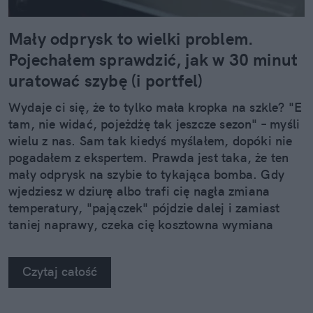
Mały odprysk to wielki problem.
Pojechałem sprawdzić, jak w 30 minut
uratować szybę (i portfel)
Wydaje ci się, że to tylko mała kropka na szkle? "E
tam, nie widać, pojeżdżę tak jeszcze sezon" – myśli
wielu z nas. Sam tak kiedyś myślałem, dopóki nie
pogadałem z ekspertem. Prawda jest taka, że ten
mały odprysk na szybie to tykająca bomba. Gdy
wjedziesz w dziurę albo trafi cię nagła zmiana
temperatury, "pajączek" pójdzie dalej i zamiast
taniej naprawy, czeka cię kosztowna wymiana
szyby. Wybrałem się do serwisu Autoglass®, żeby
na własne oczy zobaczyć, jak profesjonaliści radzą
Czytaj całość
sobie z takimi uszkodzeniami.