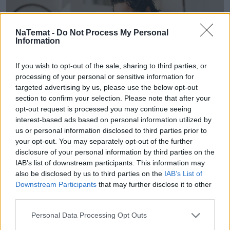
NaTemat -
Do Not Process My Personal
Information
If you wish to opt-out of the sale, sharing to third parties, or
processing of your personal or sensitive information for
targeted advertising by us, please use the below opt-out
Orange znów na czele. Powody, dla
section to confirm your selection. Please note that after your
opt-out request is processed you may continue seeing
których tyle osób przenosi do niego
interest-based ads based on personal information utilized by
numery
us or personal information disclosed to third parties prior to
your opt-out. You may separately opt-out of the further
Ponad 360 000 numerów przeniesiono w II kwartale
disclosure of your personal information by third parties on the
2026 roku w sieciach mobilnych. Jak podaje UKE,
IAB’s list of downstream participants. This information may
also be disclosed by us to third parties on the
IAB’s List of
najwięcej użytkowników w ramach tej operacji
Downstream Participants
that may further disclose it to other
zyskał Orange. Pomarańczowy operator po raz
third parties.
kolejny znalazł się na pierwszym miejscu
zestawienia. Co sprawia, że staje się on pierwszym
Personal Data Processing Opt Outs
wyborem?