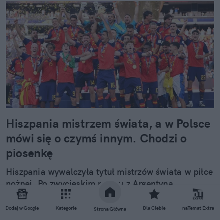
Hiszpania mistrzem świata, a w Polsce
mówi się o czymś innym. Chodzi o
piosenkę
Hiszpania wywalczyła tytuł mistrzów świata w piłce
nożnej. Po zwycięskim meczu z Argentyną
zawodnicy rozpoczęli wielkie świętowanie. Uwagę
polskich internautów zwróciła jednak szczególnie
Dodaj w Google
Kategorie
Dla Ciebie
naTemat Extra
Strona Główna
jedna relacja hiszpańskiego reprezentanta, Pablo