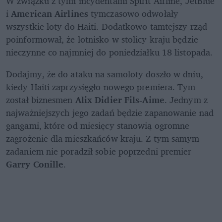
W związku z tymi incydentami Spirit Airline, JetBlue 
i 
American Airlines
 tymczasowo odwołały 
wszystkie loty do Haiti. Dodatkowo tamtejszy rząd 
poinformował, że lotnisko w stolicy kraju będzie 
nieczynne co najmniej do poniedziałku 18 listopada.
Dodajmy, że do ataku na samoloty doszło w dniu, 
kiedy Haiti zaprzysięgło nowego premiera. Tym 
został biznesmen 
Alix Didier Fils-Aime
. Jednym z 
najważniejszych jego zadań będzie zapanowanie nad 
gangami, które od miesięcy stanowią ogromne 
zagrożenie dla mieszkańców kraju. Z tym samym 
zadaniem nie poradził sobie poprzedni premier 
Garry Conille
.