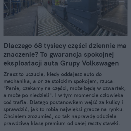
Dlaczego 68 tysięcy części dziennie ma
znaczenie? To gwarancja spokojnej
eksploatacji auta Grupy Volkswagen
Znasz to uczucie, kiedy oddajesz auto do
mechanika, a on ze stoickim spokojem, rzuca:
"Panie, czekamy na części, może będą w czwartek,
a może po niedzieli". I w tym momencie człowieka
coś trafia. Dlatego postanowiłem wejść za kulisy i
sprawdzić, jak to robią najwięksi gracze na rynku.
Chciałem zrozumieć, co tak naprawdę oddziela
prawdziwą klasę premium od całej reszty stawki.
Kiedy zobaczyłem twarde dane, po prostu złapałem