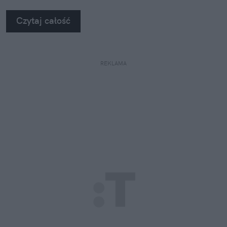
się za głowę.
Czytaj całość
REKLAMA