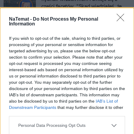
części facetów. "Skąd wiedziałeś, że 
lecę do Turcji?"
NaTemat -
Do Not Process My Personal
Information
Wizz Air wraca z kontrowersyjnym 
abonamentem. Oto jak działa "All You 
If you wish to opt-out of the sale, sharing to third parties, or
Can Fly"
processing of your personal or sensitive information for
targeted advertising by us, please use the below opt-out
section to confirm your selection. Please note that after your
opt-out request is processed you may continue seeing
Nie przegap żadnej ważnej wiadomości i
interest-based ads based on personal information utilized by
obserwuj nas w Google News!
us or personal information disclosed to third parties prior to
your opt-out. You may separately opt-out of the further
Więcej:
disclosure of your personal information by third parties on the
Wojna i konflikty
USA
Lotnictwo
Samoloty
Haiti
IAB’s list of downstream participants. This information may
also be disclosed by us to third parties on the
IAB’s List of
Downstream Participants
that may further disclose it to other
third parties.
Personal Data Processing Opt Outs