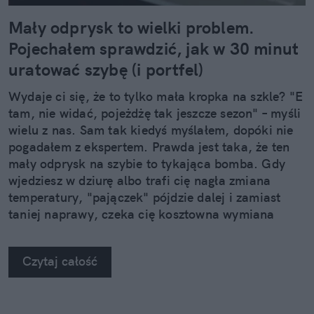
Mały odprysk to wielki problem.
Pojechałem sprawdzić, jak w 30 minut
uratować szybę (i portfel)
Wydaje ci się, że to tylko mała kropka na szkle? "E
tam, nie widać, pojeżdżę tak jeszcze sezon" – myśli
wielu z nas. Sam tak kiedyś myślałem, dopóki nie
pogadałem z ekspertem. Prawda jest taka, że ten
mały odprysk na szybie to tykająca bomba. Gdy
wjedziesz w dziurę albo trafi cię nagła zmiana
temperatury, "pajączek" pójdzie dalej i zamiast
taniej naprawy, czeka cię kosztowna wymiana
szyby. Wybrałem się do serwisu Autoglass®, żeby
na własne oczy zobaczyć, jak profesjonaliści radzą
Czytaj całość
sobie z takimi uszkodzeniami.