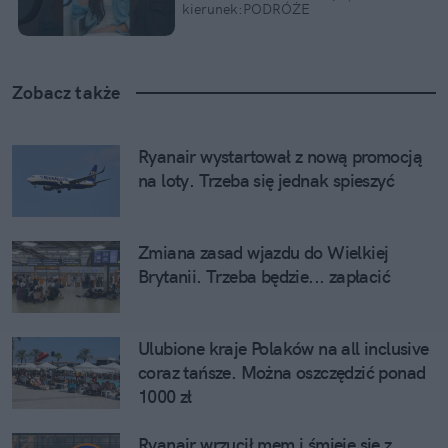
kierunek:PODRÓŻE
Zobacz także
Ryanair wystartował z nową promocją 
na loty. Trzeba się jednak spieszyć
Zmiana zasad wjazdu do Wielkiej 
Brytanii. Trzeba będzie... zapłacić
Ulubione kraje Polaków na all inclusive 
coraz tańsze. Można oszczędzić ponad 
1000 zł
Ryanair wrzucił mem i śmieje się z 