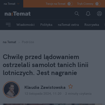
na
:
Temat
Twoje na:Temat
Tryb Ciemny
INN
:
Poland
ASZ
:
dziennik
Wiadomości
Polityka
naTemat extra
Rozrywka
mama
:
DU
dad
:
HERO
na
:
Temat
Podróże
Rozrywka
Chwilę przed lądowaniem 
ostrzelali samolot tanich linii 
lotniczych. Jest nagranie
Klaudia Zawistowska
12 listopada 2024, 11:20
·
2 minuty
 czytania