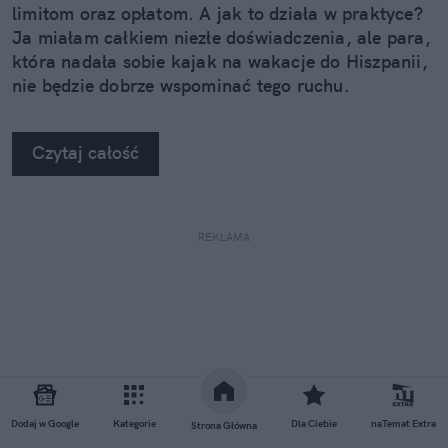
limitom oraz opłatom. A jak to działa w praktyce?
Ja miałam całkiem niezłe doświadczenia, ale para,
która nadała sobie kajak na wakacje do Hiszpanii,
nie będzie dobrze wspominać tego ruchu.
Czytaj całość
REKLAMA
Dodaj w Google
Kategorie
Dla Ciebie
naTemat Extra
Strona Główna