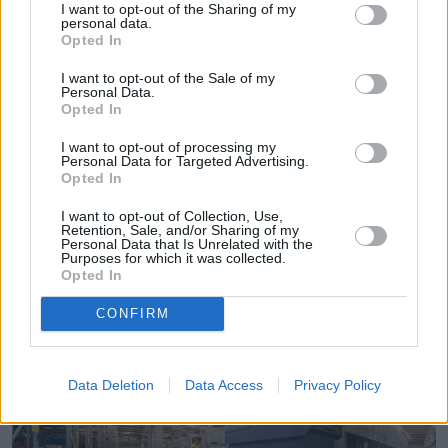
I want to opt-out of the Sharing of my
personal data.
Opted In
Klaudia Zawistowska
I want to opt-out of the Sale of my
Personal Data.
Obserwuj
Opted In
Napisz do mnie:
I want to opt-out of processing my
klaudia.zawistowska@natemat.pl
Personal Data for Targeted Advertising.
Opted In
I want to opt-out of Collection, Use,
Retention, Sale, and/or Sharing of my
Personal Data that Is Unrelated with the
Purposes for which it was collected.
Opted In
Czytaj więcej
CONFIRM
Data Deletion
Data Access
Privacy Policy