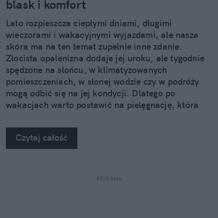
blask i komfort
Lato rozpieszcza ciepłymi dniami, długimi
wieczorami i wakacyjnymi wyjazdami, ale nasza
skóra ma na ten temat zupełnie inne zdanie.
Złocista opalenizna dodaje jej uroku, ale tygodnie
spędzone na słońcu, w klimatyzowanych
pomieszczeniach, w słonej wodzie czy w podróży
mogą odbić się na jej kondycji. Dlatego po
wakacjach warto postawić na pielęgnację, która
nie kończy się na samym nawilżeniu. Sprawdzamy,
jak pięć kosmetyków z linii Neuro Adapt marki
Czytaj całość
Clochee może pomóc skórze odzyskać równowagę.
REKLAMA