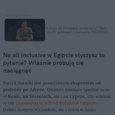
Lecisz do Hiszpanii w sierpniu? Masz 
DUŻY problem! ️| kieruenk:PODRÓŻE
Na all inclusive w Egipcie słyszysz to 
pytanie? Właśnie próbują cię 
naciągnąć
Patryk Suracki jest prawdziwym 
ekspertem od 
podróży po Afryce
. Ostatnie miesiące spędzał m.in. 
w
 Kenii, na Seszelach
, ale i na 
Cyprze
, czy właśnie 
w tak 
popularnym wśród Polaków Egipcie
. 
Dzięki licznym wyjazdom, ale i życiu w kraju 