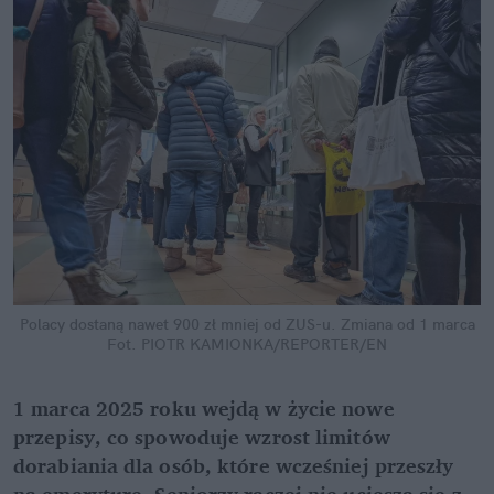
Polacy dostaną nawet 900 zł mniej od ZUS-u. Zmiana od 1 marca
Fot. PIOTR KAMIONKA/REPORTER/EN
1 marca 2025 roku wejdą w życie nowe 
przepisy, co spowoduje wzrost limitów 
dorabiania dla osób, które wcześniej przeszły 
na emeryturę. Seniorzy raczej nie ucieszą się z 