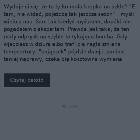
Wydaje ci się, że to tylko mała kropka na szkle? "E
tam, nie widać, pojeżdżę tak jeszcze sezon" – myśli
wielu z nas. Sam tak kiedyś myślałem, dopóki nie
pogadałem z ekspertem. Prawda jest taka, że ten
mały odprysk na szybie to tykająca bomba. Gdy
wjedziesz w dziurę albo trafi cię nagła zmiana
temperatury, "pajączek" pójdzie dalej i zamiast
taniej naprawy, czeka cię kosztowna wymiana
szyby. Wybrałem się do serwisu Autoglass®, żeby
na własne oczy zobaczyć, jak profesjonaliści radzą
Czytaj całość
sobie z takimi uszkodzeniami.
REKLAMA