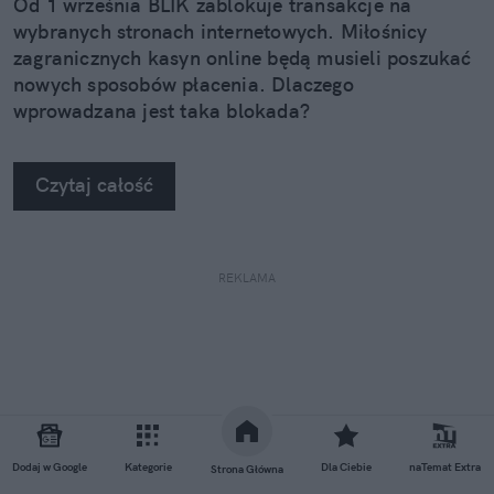
Od 1 września BLIK zablokuje transakcje na
wybranych stronach internetowych. Miłośnicy
zagranicznych kasyn online będą musieli poszukać
nowych sposobów płacenia. Dlaczego
wprowadzana jest taka blokada?
Czytaj całość
REKLAMA
Dodaj w Google
Kategorie
Dla Ciebie
naTemat Extra
Strona Główna