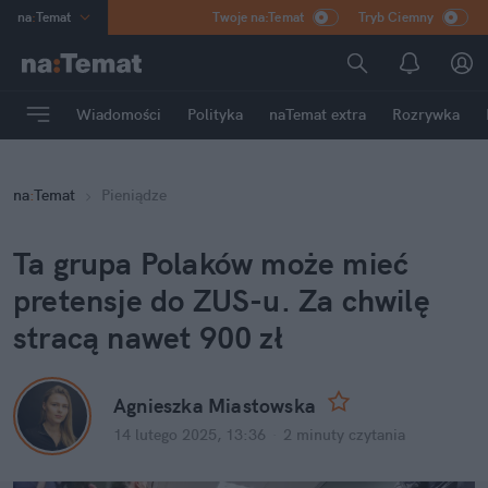
na
:
Temat
Twoje na:Temat
Tryb Ciemny
INN
:
Poland
ASZ
:
dziennik
Wiadomości
Polityka
naTemat extra
Rozrywka
mama
:
DU
dad
:
HERO
na
:
Temat
Pieniądze
Rozrywka
Ta grupa Polaków może mieć 
pretensje do ZUS-u. Za chwilę 
stracą nawet 900 zł
Agnieszka Miastowska
14 lutego 2025, 13:36
·
2 minuty
 czytania